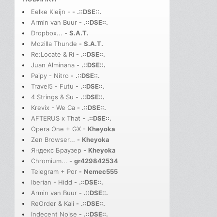
Eelke Kleijn -
-
.::DSE::.
Armin van Buur
-
.::DSE::.
Dropbox...
-
S.A.T.
Mozilla Thunde
-
S.A.T.
Re:Locate & Ri
-
.::DSE::.
Juan Alminana
-
.::DSE::.
Paipy - Nitro
-
.::DSE::.
Travel5 - Futu
-
.::DSE::.
4 Strings & Su
-
.::DSE::.
Krevix - We Ca
-
.::DSE::.
AFTERUS x That
-
.::DSE::.
Opera One + GX
-
Kheyoka
Zen Browser...
-
Kheyoka
Яндекс Браузер
-
Kheyoka
Chromium...
-
gr429842534
Telegram + Por
-
Nemec555
Iberian - Hidd
-
.::DSE::.
Armin van Buur
-
.::DSE::.
ReOrder & Kali
-
.::DSE::.
Indecent Noise
-
.::DSE::.