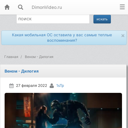
DimonVideo.ru
×
Какая мобильная ОС оставила у вас самые теплые
воспоминания?
Главная
Веном - Дилогия
Веном - Дилогия
27 февраля 2022
1sTp