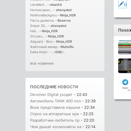
0
LibreWolf...
-
vitan04
Homescapes...
-
zhenyatut
NoMoreBackgrou
-
Ninja_H2R
Пасть дьявола.
-
Boserva
Sniper 3D...
-
zhenyatut
Похож
Hail...
-
Ninja_H2R
Shizuku...
-
Ninja_H2R
Adguard - Bloc
-
Ninja_H2R
Файловый менед
-
Muhoflu
Eelke Kleijn -
-
.::DSE::.
все новинки
ПОСЛЕДНИЕ
НОВОСТИ
Devolver Digital уходит
- 22:43
Автомобиль TANK 400 пол
- 22:39
Bose представила наушни
- 22:34
Спрос на аппаратные кри
- 22:25
Разработчик-любитель пр
- 22:20
Чем дышат космонавты на
- 22:14