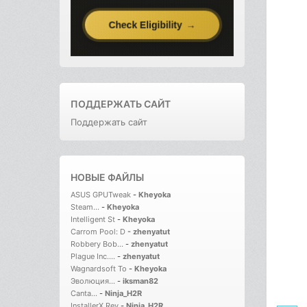
ПОДДЕРЖАТЬ САЙТ
Поддержать сайт
НОВЫЕ ФАЙЛЫ
ASUS GPUTweak
-
Kheyoka
Steam...
-
Kheyoka
Intelligent St
-
Kheyoka
Carrom Pool: D
-
zhenyatut
Robbery Bob...
-
zhenyatut
Plague Inc....
-
zhenyatut
Wagnardsoft To
-
Kheyoka
Эволюция...
-
iksman82
Canta...
-
Ninja_H2R
InstallerX Rev
-
Ninja_H2R