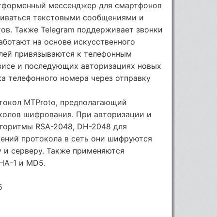
атформенный мессенджер для смартфонов
ниваться текстовыми сообщениями и
ов. Также Telegram поддерживает звонки
аботают на основе искусственного
елей привязываются к телефонным
висе и последующих авторизациях новых
ка телефонного номера через отправку
токол MTProto, предполагающий
колов шифрования. При авторизации и
горитмы RSA-2048, DH-2048 для
ений протокола в сеть они шифруются
у и серверу. Также применяются
HA-1 и MD5.
б