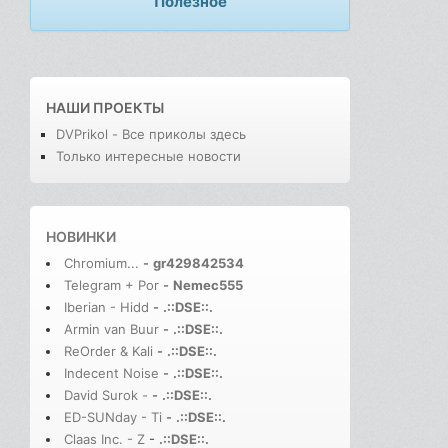
Полезное
НАШИ ПРОЕКТЫ
DVPrikol - Все приколы здесь
Только интересные новости
НОВИНКИ
Chromium...
-
gr429842534
Telegram + Por
-
Nemec555
Iberian - Hidd
-
.::DSE::.
Armin van Buur
-
.::DSE::.
ReOrder & Kali
-
.::DSE::.
Indecent Noise
-
.::DSE::.
David Surok -
-
.::DSE::.
ED-SUNday - Ti
-
.::DSE::.
Claas Inc. - Z
-
.::DSE::.