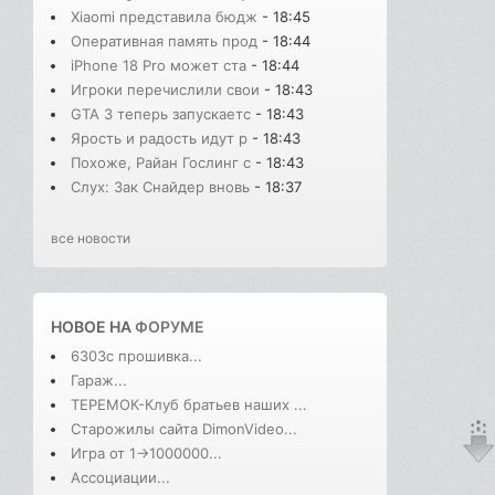
Xiaomi представила бюдж
- 18:45
Оперативная память прод
- 18:44
iPhone 18 Pro может ста
- 18:44
Игроки перечислили свои
- 18:43
GTA 3 теперь запускаетс
- 18:43
Ярость и радость идут р
- 18:43
Похоже, Райан Гослинг с
- 18:43
Слух: Зак Снайдер вновь
- 18:37
все новости
НОВОЕ НА
ФОРУМЕ
6303с прошивка...
Гараж...
ТЕРЕМОК-Клуб братьев наших ...
Старожилы сайта DimonVideo...
Игра от 1->1000000...
Ассоциации...