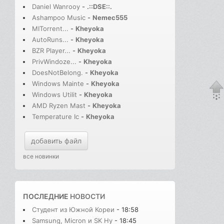
Daniel Wanrooy
-
.::DSE::.
Ashampoo Music
-
Nemec555
MITorrent...
-
Kheyoka
AutoRuns...
-
Kheyoka
BZR Player...
-
Kheyoka
PrivWindoze...
-
Kheyoka
DoesNotBelong.
-
Kheyoka
Windows Mainte
-
Kheyoka
Windows Utilit
-
Kheyoka
AMD Ryzen Mast
-
Kheyoka
Temperature Ic
-
Kheyoka
добавить файл
все новинки
ПОСЛЕДНИЕ
НОВОСТИ
Студент из Южной Кореи
- 18:58
Samsung, Micron и SK Hy
- 18:45