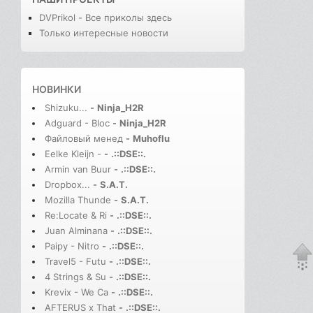
DVPrikol - Все приколы здесь
Только интересные новости
НОВИНКИ
Shizuku...
-
Ninja_H2R
Adguard - Bloc
-
Ninja_H2R
Файловый менед
-
Muhoflu
Eelke Kleijn -
-
.::DSE::.
Armin van Buur
-
.::DSE::.
Dropbox...
-
S.A.T.
Mozilla Thunde
-
S.A.T.
Re:Locate & Ri
-
.::DSE::.
Juan Alminana
-
.::DSE::.
Paipy - Nitro
-
.::DSE::.
Travel5 - Futu
-
.::DSE::.
4 Strings & Su
-
.::DSE::.
Krevix - We Ca
-
.::DSE::.
AFTERUS x That
-
.::DSE::.