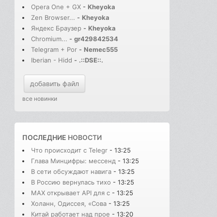
Opera One + GX
-
Kheyoka
Zen Browser...
-
Kheyoka
Яндекс Браузер
-
Kheyoka
Chromium...
-
gr429842534
Telegram + Por
-
Nemec555
Iberian - Hidd
-
.::DSE::.
добавить файл
все новинки
ПОСЛЕДНИЕ
НОВОСТИ
Что происходит с Telegr
- 13:25
Глава Минцифры: мессенд
- 13:25
В сети обсуждают навига
- 13:25
В Россию вернулась тихо
- 13:25
MAX открывает API для с
- 13:25
Холанн, Одиссея, «Сова
- 13:25
Китай работает над прое
- 13:20