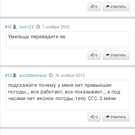
ответить
0
#10
rost722
1 ноября 2015
Умельцы переведите ее
ответить
0
#10
zzccbbmmasd
15 ноября 2013
подскажите почему у меня нет превьюшек
погоды.., все работает, все показывает.., а под
часами нет иконок погоды..тело СГС 3 мини
ответить
0