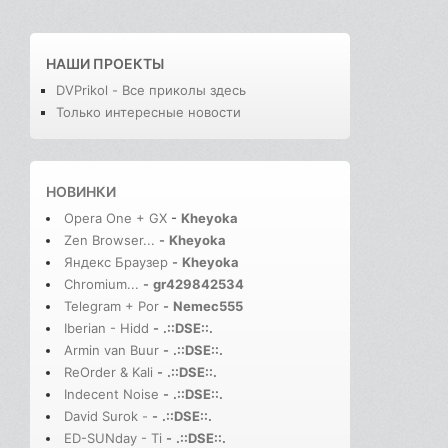
НАШИ ПРОЕКТЫ
DVPrikol - Все приколы здесь
Только интересные новости
НОВИНКИ
Opera One + GX
-
Kheyoka
Zen Browser...
-
Kheyoka
Яндекс Браузер
-
Kheyoka
Chromium...
-
gr429842534
Telegram + Por
-
Nemec555
Iberian - Hidd
-
.::DSE::.
Armin van Buur
-
.::DSE::.
ReOrder & Kali
-
.::DSE::.
Indecent Noise
-
.::DSE::.
David Surok -
-
.::DSE::.
ED-SUNday - Ti
-
.::DSE::.