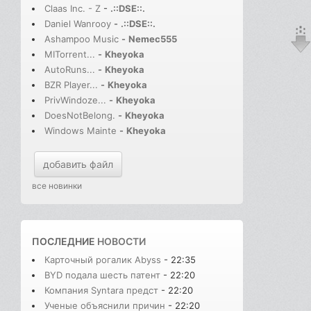
Claas Inc. - Z
-
.::DSE::.
Daniel Wanrooy
-
.::DSE::.
Ashampoo Music
-
Nemec555
MITorrent...
-
Kheyoka
AutoRuns...
-
Kheyoka
BZR Player...
-
Kheyoka
PrivWindoze...
-
Kheyoka
DoesNotBelong.
-
Kheyoka
Windows Mainte
-
Kheyoka
добавить файл
все новинки
ПОСЛЕДНИЕ
НОВОСТИ
Карточный рогалик Abyss
- 22:35
BYD подала шесть патент
- 22:20
Компания Syntara предст
- 22:20
Ученые объяснили причин
- 22:20