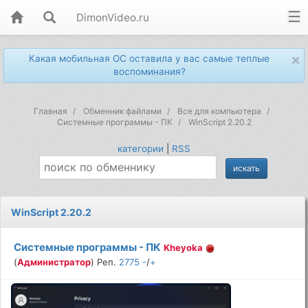
DimonVideo.ru
×
Какая мобильная ОС оставила у вас самые теплые
воспоминания?
Главная
Обменник файлами
Все для компьютера
Системные программы - ПК
WinScript 2.20.2
категории
|
RSS
WinScript 2.20.2
Системные программы - ПК
Kheyoka
(
Администратор
) Реп.
2775
-
/
+