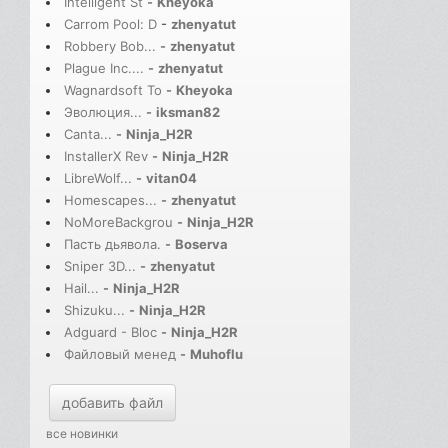
Intelligent St
-
Kheyoka
Carrom Pool: D
-
zhenyatut
Robbery Bob...
-
zhenyatut
Plague Inc....
-
zhenyatut
Wagnardsoft To
-
Kheyoka
Эволюция...
-
iksman82
Canta...
-
Ninja_H2R
InstallerX Rev
-
Ninja_H2R
LibreWolf...
-
vitan04
Homescapes...
-
zhenyatut
NoMoreBackgrou
-
Ninja_H2R
Пасть дьявола.
-
Boserva
Sniper 3D...
-
zhenyatut
Hail...
-
Ninja_H2R
Shizuku...
-
Ninja_H2R
Adguard - Bloc
-
Ninja_H2R
Файловый менед
-
Muhoflu
добавить файл
все новинки