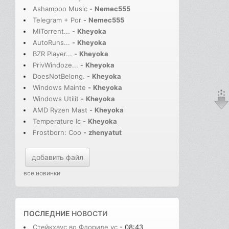
Ashampoo Music
-
Nemec555
Telegram + Por
-
Nemec555
MITorrent...
-
Kheyoka
AutoRuns...
-
Kheyoka
BZR Player...
-
Kheyoka
PrivWindoze...
-
Kheyoka
DoesNotBelong.
-
Kheyoka
Windows Mainte
-
Kheyoka
Windows Utilit
-
Kheyoka
AMD Ryzen Mast
-
Kheyoka
Temperature Ic
-
Kheyoka
Frostborn: Coo
-
zhenyatut
добавить файл
все новинки
ПОСЛЕДНИЕ
НОВОСТИ
Стейкхаус во Флориде ус
- 08:43