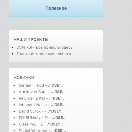
Полезное
НАШИ ПРОЕКТЫ
DVPrikol - Все приколы здесь
Только интересные новости
НОВИНКИ
Iberian - Hidd
-
.::DSE::.
Armin van Buur
-
.::DSE::.
ReOrder & Kali
-
.::DSE::.
Indecent Noise
-
.::DSE::.
David Surok -
-
.::DSE::.
ED-SUNday - Ti
-
.::DSE::.
Claas Inc. - Z
-
.::DSE::.
Daniel Wanrooy
-
.::DSE::.