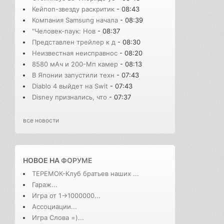
Кейпоп-звезду раскритик
- 08:43
Компания Samsung начала
- 08:39
"Человек-паук: Нов
- 08:37
Представлен трейлер к д
- 08:30
Неизвестная неисправнос
- 08:20
8580 мАч и 200-Мп камер
- 08:13
В Японии запустили техн
- 07:43
Diablo 4 выйдет на Swit
- 07:43
Disney признались, что
- 07:37
все новости
НОВОЕ НА
ФОРУМЕ
ТЕРЕМОК-Клуб братьев наших ...
Гараж...
Игра от 1->1000000...
Ассоциации...
Игра Слова =)...