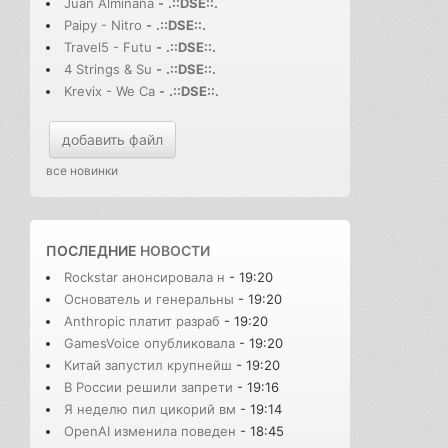
Juan Alminana
-
.::DSE::.
Paipy - Nitro
-
.::DSE::.
Travel5 - Futu
-
.::DSE::.
4 Strings & Su
-
.::DSE::.
Krevix - We Ca
-
.::DSE::.
добавить файл
все новинки
ПОСЛЕДНИЕ
НОВОСТИ
Rockstar анонсировала н
- 19:20
Основатель и генеральны
- 19:20
Anthropic платит разраб
- 19:20
GamesVoice опубликовала
- 19:20
Китай запустил крупнейш
- 19:20
В России решили запрети
- 19:16
Я неделю пил цикорий вм
- 19:14
OpenAI изменила поведен
- 18:45