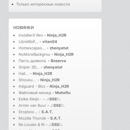
Только интересные новости
НОВИНКИ
InstallerX Rev
-
Ninja_H2R
LibreWolf...
-
vitan04
Homescapes...
-
zhenyatut
NoMoreBackgrou
-
Ninja_H2R
Пасть дьявола.
-
Boserva
Sniper 3D...
-
zhenyatut
Hail...
-
Ninja_H2R
Shizuku...
-
Ninja_H2R
Adguard - Bloc
-
Ninja_H2R
Файловый менед
-
Muhoflu
Eelke Kleijn -
-
.::DSE::.
Armin van Buur
-
.::DSE::.
Dropbox...
-
S.A.T.
Mozilla Thunde
-
S.A.T.
Re:Locate & Ri
-
.::DSE::.