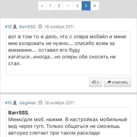
«
1
2
--
5
6
#
#19
BarrSSS
18 ноября 2011
вот в том то и дело, что с опера мобайл и мини
мне колдовать не нужно.... спасибо всем за
внимание.... оставил его буду
кататься...иногда....но оперы обе сносить не
стал.
ответить
0
#19
olegi4ek
18 ноября 2011
BarrSSS
,
Меню/для моб. нажми. В настройках мобильный
вид через гугл. Только общаться не сможешь
авторез слетает при таком раскладе