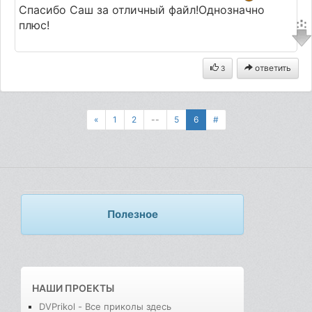
Спасибо Саш за отличный файл!Однозначно
плюс!
ответить
3
«
1
2
--
5
6
#
Полезное
НАШИ ПРОЕКТЫ
DVPrikol - Все приколы здесь