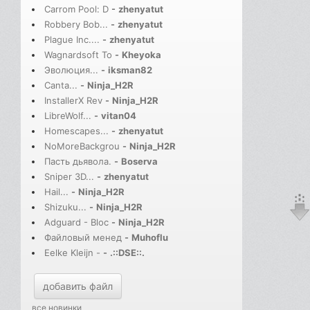
Carrom Pool: D
-
zhenyatut
Robbery Bob...
-
zhenyatut
Plague Inc....
-
zhenyatut
Wagnardsoft To
-
Kheyoka
Эволюция...
-
iksman82
Canta...
-
Ninja_H2R
InstallerX Rev
-
Ninja_H2R
LibreWolf...
-
vitan04
Homescapes...
-
zhenyatut
NoMoreBackgrou
-
Ninja_H2R
Пасть дьявола.
-
Boserva
Sniper 3D...
-
zhenyatut
Hail...
-
Ninja_H2R
Shizuku...
-
Ninja_H2R
Adguard - Bloc
-
Ninja_H2R
Файловый менед
-
Muhoflu
Eelke Kleijn -
-
.::DSE::.
добавить файл
все новинки