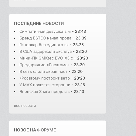
ПОСЛЕДНИЕ
НОВОСТИ
Симпатичная девушка в м
- 23:43
Бренд ESTEO начал прода
- 23:39
Гиперкар без единого эк
- 23:25
В США задержали эксплуа
- 23:20
Мини-ПК GMKtec EVO-X3 с
- 23:20
Предприятие «Росатома»
- 23:20
В сеть слили экран наст
- 23:20
«Росатом» построит ветр
- 23:20
У MAX появятся сторонни
- 23:16
Японская Sharp представ
- 23:13
все новости
НОВОЕ НА
ФОРУМЕ