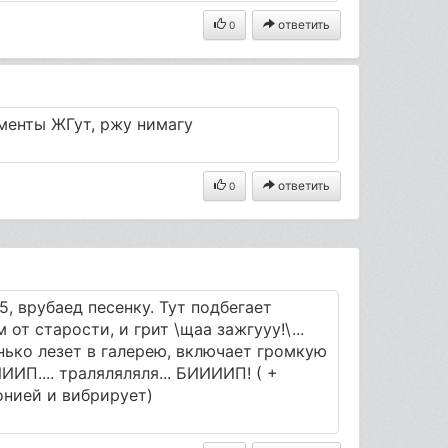
ответить
0
оменты ЖГут, ржу нимагу
ответить
0
5, врубаед песенку. Тут подбегает
от старости, и грит \щаа зажгууу!\...
нько лезет в галерею, включает громкую
ИИИП.... траляляляля... БИИИИП! ( +
онией и вибрирует)