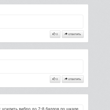
ответить
0
ответить
0
ак усилить вибро до 7-8 баллов по шкале