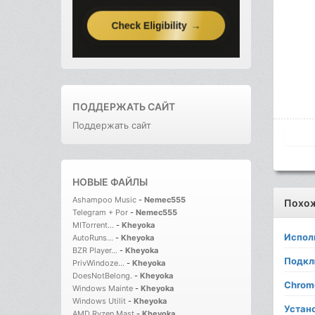
ПОДДЕРЖАТЬ САЙТ
Поддержать сайт
НОВЫЕ ФАЙЛЫ
Ashampoo Music
-
Nemec555
Похо
Telegram + Por
-
Nemec555
MITorrent...
-
Kheyoka
Испол
AutoRuns...
-
Kheyoka
BZR Player...
-
Kheyoka
Подкл
PrivWindoze...
-
Kheyoka
DoesNotBelong.
-
Kheyoka
Chrom
Windows Mainte
-
Kheyoka
Windows Utilit
-
Kheyoka
Устано
AMD Ryzen Mast
-
Kheyoka