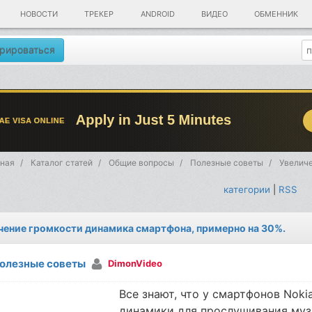
НОВОСТИ
ТРЕКЕР
ANDROID
ВИДЕО
ОБМЕННИК
рироваться
ная
Каталог статей
Общие вопросы
Полезные советы
Увеличе
категории
|
RSS
чение громкости динамика смартфона, примерно на 30%.
олезные советы
DimonVideo
Все знают, что у смартфонов Noki
динамики для прослушивания музы