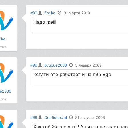
#99
Zoriko
31 марта 2010
Надо же!!!
iko
ичок
#99
bvubue2008
5 января 2009
кстати ето работает и на n95 8gb
e2008
ичок
#99
Confidencial
31 августа 2008
Хахаха! Жееееесть!! А никто не знает, к