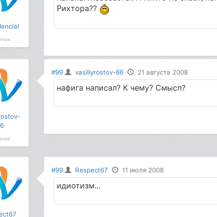
Рихтора??
encial
ичок
#99
vasiliyrostov-86
21 августа 2008
нафига написал? К чему? Смысл?
rostov-
6
ичок
#99
Respect67
11 июля 2008
идиотизм...
ect67