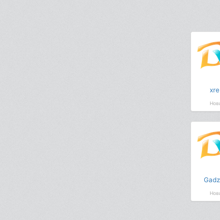
xre
Нов
Gadzi
Нов