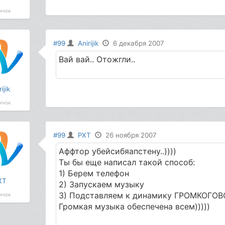
ичок
#99
Anirijik
6 декабря 2007
Вай вай.. Отожгли..
ijik
ичок
#99
PXT
26 ноября 2007
Аффтор убейсибяапстену..))))
Ты бы еще написал такой способ:
1) Берем телефон
XT
2) Запускаем музыку
3) Подставляем к динамику ГРОМКОГОВОРИ
ичок
Громкая музыка обеспечена всем)))))