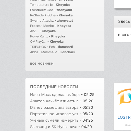
Temperature Ic
-
Kheyoka
Frostborn: Coo
-
zhenyatut
ReShade + GSha
-
Kheyoka
Swamp Attack..
-
zhenyatut
Здесь
Process Monito
-
Kheyoka
AVZ...
-
Kheyoka
всего 
PowerRun...
-
Kheyoka
QMPlay2...
-
Kheyoka
TRIFUNOX - Ech
-
lioncharli
Abba - Mamma M
-
lioncharli
все новинки
ПОСЛЕДНИЕ
НОВОСТИ
Илон Маск сделал выбор:
- 05:25
Amazon начнёт взимать п
- 05:20
Disney разрешила автора
- 05:20
Портативное игровое уст
- 05:20
LOSTR
Ученые сумели измерить
- 04:25
Нов
Samsung и SK Hynix нача
- 04:20