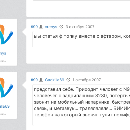
#99
xrenys
3 октября 2007
ыы статья ф топку вместе с афтаром, к
nys
ичок
#99
Gadzilla69
1 октября 2007
представил себе. Приходит человег с N9
человечег с задрипанным 3230, потёртым 
звонит на мобильный напарника, быстре
lla69
связь, и мегазвук... траляляляля... БИИИ
телефон на который звонят тупит полиф
ичок