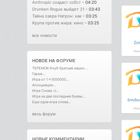
Anthropic создаст собст
- 04:20
Drunken Rogue выйдет 21
- 03:43
Тайна озера Натрон: как
- 03:25
Крупа против жира: кино
- 03:25
все новости
Zor
Нов
НОВОЕ НА
ФОРУМЕ
ТЕРЕМОК-Клуб братьев наших ...
Гараж...
Игра от 1->1000000...
Ассоциации...
Игра Слова =)...
Игра на две последние буквы...
bvubu
Еще одна игра слова...
Нов
весь форум
НОВЫЕ КОММЕНТАРИИ