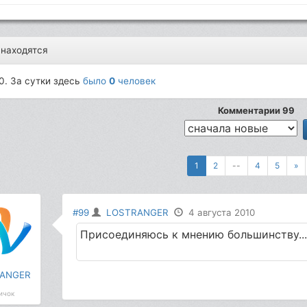
 находятся
0. За сутки здесь
было
0
человек
Комментарии 99
1
2
--
4
5
»
#99
LOSTRANGER
4 августа 2010
Присоединяюсь к мнению большинству...
ANGER
ичок