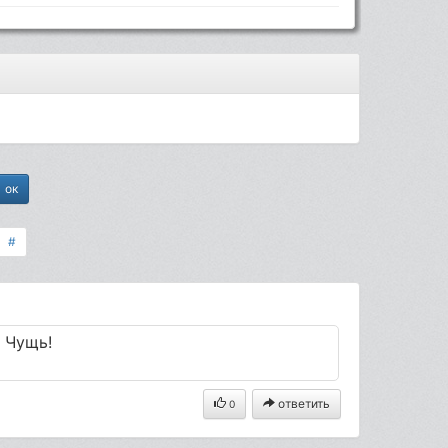
#
 Чущь!
ответить
0