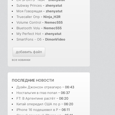
Subway Princes
-
zhenyatut
Моя Говорящая
-
zhenyatut
Truecaller Опр
-
Ninja_H2R
Volume Control
-
Nemec555
Bluetooth Volu
-
Nemec555
My Perfect Hot
-
zhenyatut
SmartFons - Об
-
DimonVideo
добавить файл
все новинки
ПОСЛЕДНИЕ
НОВОСТИ
Дуэйн Джонсон отреагиро
- 06:43
Ностальгия в глаз попал
- 06:37
FT: В Аргентине растёт
- 06:20
Китай опередил США по р
- 06:20
iPhone 16 подешевел в Р
- 06:11