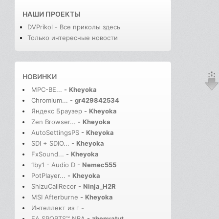
НАШИ ПРОЕКТЫ
DVPrikol - Все приколы здесь
Только интересные новости
НОВИНКИ
MPC-BE...
-
Kheyoka
Chromium...
-
gr429842534
Яндекс Браузер
-
Kheyoka
Zen Browser...
-
Kheyoka
AutoSettingsPS
-
Kheyoka
SDI + SDIO...
-
Kheyoka
FxSound...
-
Kheyoka
1by1 - Audio D
-
Nemec555
PotPlayer...
-
Kheyoka
ShizuCallRecor
-
Ninja_H2R
MSI Afterburne
-
Kheyoka
Интеллект из г
-
EA SPORTS™ NBA
-
zhenyatut