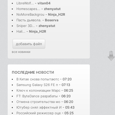
LibreWolf...
-
vitan04
Homescapes...
-
zhenyatut
NoMoreBackgrou
-
Ninja_H2R
Пасть дьявола.
-
Boserva
Sniper 3D...
-
zhenyatut
Hail...
-
Ninja_H2R
добавить файл
все новинки
ПОСЛЕДНИЕ
НОВОСТИ
В Китае снова попытаютс
- 07:20
Samsung Galaxy S26 FE п
- 07:13
Ключ к колонизации Марс
- 06:25
FT: ByteDance разрабаты
- 06:20
Отмена строительства мо
- 06:20
Ютубер снял эффектный И
- 05:43
Российский режиссер оце
- 05:25