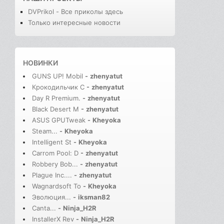
DVPrikol - Все приколы здесь
Только интересные новости
НОВИНКИ
GUNS UP! Mobil
-
zhenyatut
Крокодильчик С
-
zhenyatut
Day R Premium.
-
zhenyatut
Black Desert M
-
zhenyatut
ASUS GPUTweak
-
Kheyoka
Steam...
-
Kheyoka
Intelligent St
-
Kheyoka
Carrom Pool: D
-
zhenyatut
Robbery Bob...
-
zhenyatut
Plague Inc....
-
zhenyatut
Wagnardsoft To
-
Kheyoka
Эволюция...
-
iksman82
Canta...
-
Ninja_H2R
InstallerX Rev
-
Ninja_H2R