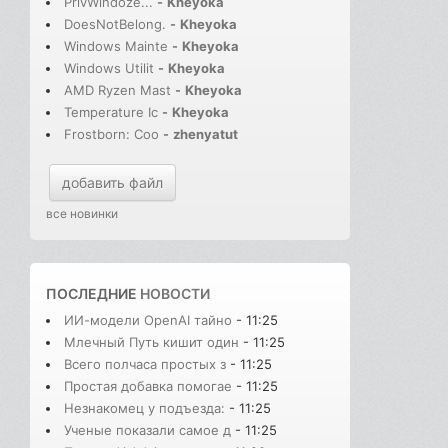
PrivWindoze...
-
Kheyoka
DoesNotBelong.
-
Kheyoka
Windows Mainte
-
Kheyoka
Windows Utilit
-
Kheyoka
AMD Ryzen Mast
-
Kheyoka
Temperature Ic
-
Kheyoka
Frostborn: Coo
-
zhenyatut
добавить файл
все новинки
ПОСЛЕДНИЕ
НОВОСТИ
ИИ-модели OpenAI тайно
- 11:25
Млечный Путь кишит один
- 11:25
Всего полчаса простых з
- 11:25
Простая добавка помогае
- 11:25
Незнакомец у подъезда:
- 11:25
Ученые показали самое д
- 11:25