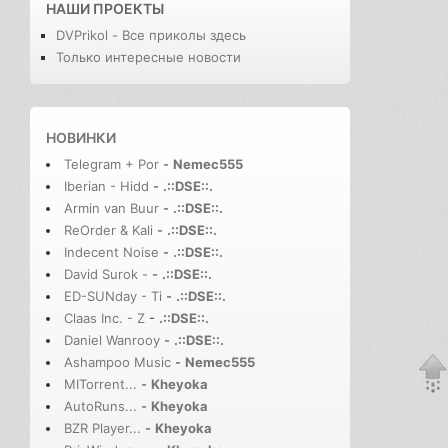
НАШИ ПРОЕКТЫ
DVPrikol - Все приколы здесь
Только интересные новости
НОВИНКИ
Telegram + Por
-
Nemec555
Iberian - Hidd
-
.::DSE::.
Armin van Buur
-
.::DSE::.
ReOrder & Kali
-
.::DSE::.
Indecent Noise
-
.::DSE::.
David Surok -
-
.::DSE::.
ED-SUNday - Ti
-
.::DSE::.
Claas Inc. - Z
-
.::DSE::.
Daniel Wanrooy
-
.::DSE::.
Ashampoo Music
-
Nemec555
MITorrent...
-
Kheyoka
AutoRuns...
-
Kheyoka
BZR Player...
-
Kheyoka