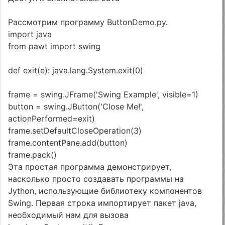
Рассмотрим программу ButtonDemo.py.
import java
from pawt import swing
def exit(e): java.lang.System.exit(0)
frame = swing.JFrame('Swing Example', visible=1)
button = swing.JButton('Close Me!',
actionPerformed=exit)
frame.setDefaultCloseOperation(3)
frame.contentPane.add(button)
frame.pack()
Эта простая программа демонстрирует,
насколько просто создавать программы на
Jython, использующие библиотеку компонентов
Swing. Первая строка импортирует пакет java,
необходимый нам для вызова