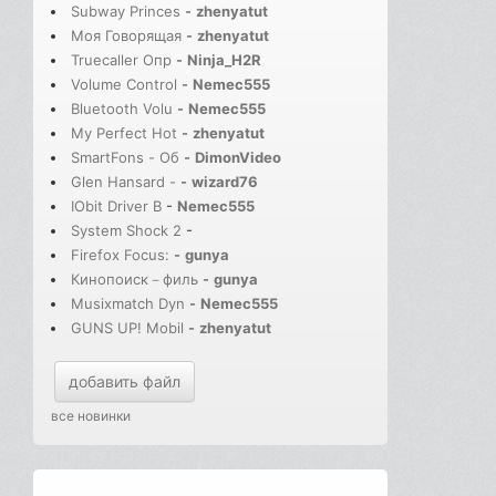
Subway Princes
-
zhenyatut
Моя Говорящая
-
zhenyatut
Truecaller Опр
-
Ninja_H2R
Volume Control
-
Nemec555
Bluetooth Volu
-
Nemec555
My Perfect Hot
-
zhenyatut
SmartFons - Об
-
DimonVideo
Glen Hansard -
-
wizard76
IObit Driver B
-
Nemec555
System Shock 2
-
Firefox Focus:
-
gunya
Кинопоиск－филь
-
gunya
Musixmatch Dyn
-
Nemec555
GUNS UP! Mobil
-
zhenyatut
добавить файл
все новинки