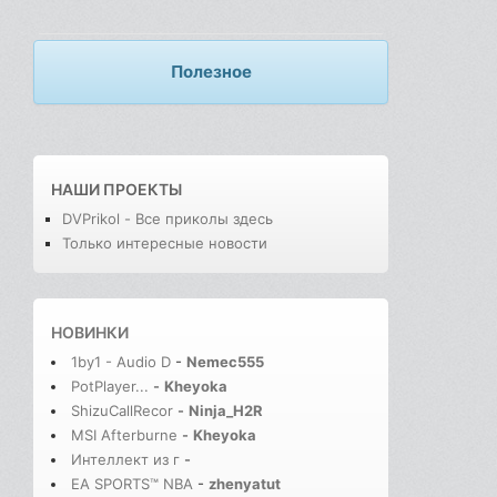
Полезное
НАШИ ПРОЕКТЫ
DVPrikol - Все приколы здесь
Только интересные новости
НОВИНКИ
1by1 - Audio D
-
Nemec555
PotPlayer...
-
Kheyoka
ShizuCallRecor
-
Ninja_H2R
MSI Afterburne
-
Kheyoka
Интеллект из г
-
EA SPORTS™ NBA
-
zhenyatut