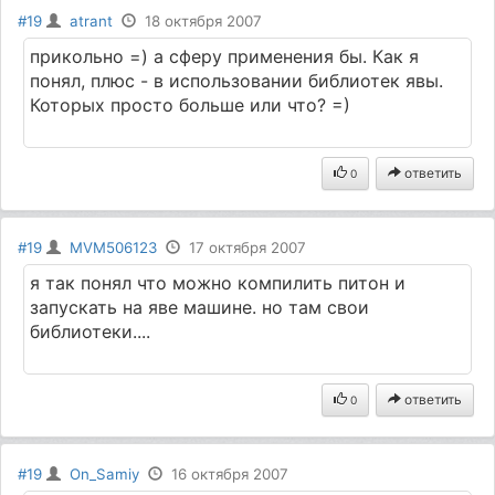
#19
atrant
18 октября 2007
прикольно =) а сферу применения бы. Как я
понял, плюс - в использовании библиотек явы.
Которых просто больше или что? =)
ответить
0
#19
MVM506123
17 октября 2007
я так понял что можно компилить питон и
запускать на яве машине. но там свои
библиотеки....
ответить
0
#19
On_Samiy
16 октября 2007