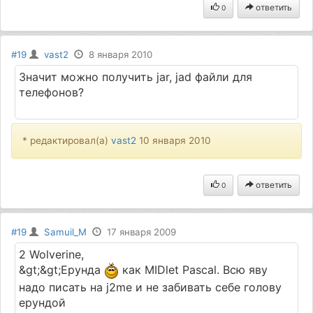
ответить
0
#19
vast2
8 января 2010
Значит можно получить jar, jad файли для
телефонов?
* редактировал(а)
vast2
10 января 2010
ответить
0
#19
Samuil_M
17 января 2009
2 Wolverine,
&gt;&gt;Ерунда
как MIDlet Pascal. Всю яву
надо писать на j2me и не забивать себе голову
ерундой