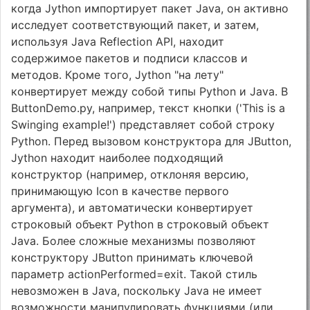
когда Jython импортирует пакет Java, он активно
исследует соответствующий пакет, и затем,
используя Java Reflection API, находит
содержимое пакетов и подписи классов и
методов. Кроме того, Jython "на лету"
конвертирует между собой типы Python и Java. В
ButtonDemo.py, например, текст кнопки ('This is a
Swinging example!') представляет собой строку
Python. Перед вызовом конструктора для JButton,
Jython находит наиболее подходящий
конструктор (например, отклоняя версию,
принимающую Icon в качестве первого
аргумента), и автоматически конвертирует
строковый объект Python в строковый объект
Java. Более сложные механизмы позволяют
конструктору JButton принимать ключевой
параметр actionPerformed=exit. Такой стиль
невозможен в Java, поскольку Java не имеет
возможности манипулировать функциями (или