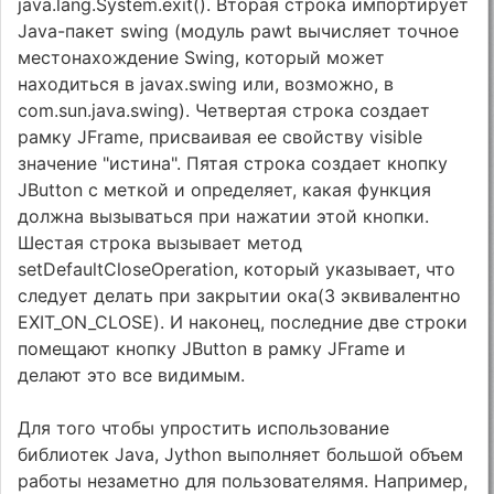
java.lang.System.exit(). Вторая строка импортирует
Java-пакет swing (модуль pawt вычисляет точное
местонахождение Swing, который может
находиться в javax.swing или, возможно, в
com.sun.java.swing). Четвертая строка создает
рамку JFrame, присваивая ее свойству visible
значение "истина". Пятая строка создает кнопку
JButton с меткой и определяет, какая функция
должна вызываться при нажатии этой кнопки.
Шестая строка вызывает метод
setDefaultCloseOperation, который указывает, что
следует делать при закрытии ока(3 эквивалентно
EXIT_ON_CLOSE). И наконец, последние две строки
помещают кнопку JButton в рамку JFrame и
делают это все видимым.
Для того чтобы упростить использование
библиотек Java, Jython выполняет большой объем
работы незаметно для пользователямя. Например,