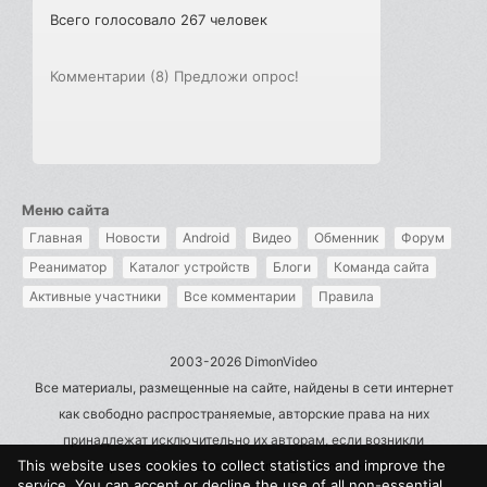
Всего голосовало 267 человек
Комментарии (8)
Предложи опрос!
Меню сайта
Главная
Новости
Android
Видео
Обменник
Форум
Реаниматор
Каталог устройств
Блоги
Команда сайта
Активные участники
Все комментарии
Правила
2003-2026 DimonVideo
Все материалы, размещенные на сайте, найдены в сети интернет
как свободно распространяемые, авторские права на них
принадлежат исключительно их авторам, если возникли
This website uses cookies to collect statistics and improve the
претензии - пишите на admin@dimonvideo.ru
service. You can accept or decline the use of all non-essential