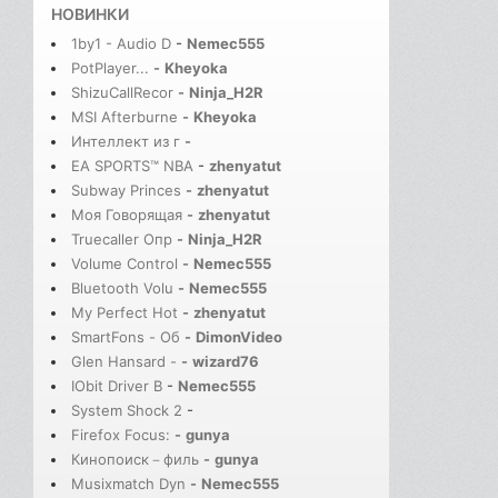
НОВИНКИ
1by1 - Audio D
-
Nemec555
PotPlayer...
-
Kheyoka
ShizuCallRecor
-
Ninja_H2R
MSI Afterburne
-
Kheyoka
Интеллект из г
-
EA SPORTS™ NBA
-
zhenyatut
Subway Princes
-
zhenyatut
Моя Говорящая
-
zhenyatut
Truecaller Опр
-
Ninja_H2R
Volume Control
-
Nemec555
Bluetooth Volu
-
Nemec555
My Perfect Hot
-
zhenyatut
SmartFons - Об
-
DimonVideo
Glen Hansard -
-
wizard76
IObit Driver B
-
Nemec555
System Shock 2
-
Firefox Focus:
-
gunya
Кинопоиск－филь
-
gunya
Musixmatch Dyn
-
Nemec555