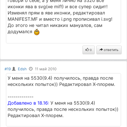
говори о себе, а у меня лично на 5320 все
иконки ява в svg(не mif!) и все супер сидит!
Изменял прям в яве иконки, редактировал
MANIFEST.MF и вместо i.png прописивал i.svg!
До этого не читал никаких мануалов, сам
додумался
ответить
0
#19
Edsh
11 май 2010
У меня на 5530(9.4) получилось, правда после
нескольких попыток)) Редактировал Х-плорем.
-------------
Добавлено в 18.16:
У меня на 5530(9.4)
получилось, правда после нескольких попыток))
Редактировал Х-плорем.