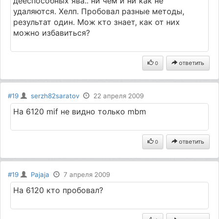
дееспособных ява.. ни чем и ни как не
удаляются. Хелп. Пробовал разные методы,
результат один. Мож кто знает, как от них
можно избавиться?
ответить
0
#19
serzh82saratov
22 апреля 2009
На 6120 mif не видно только mbm
ответить
0
#19
Pajaja
7 апреля 2009
На 6120 кто пробовал?