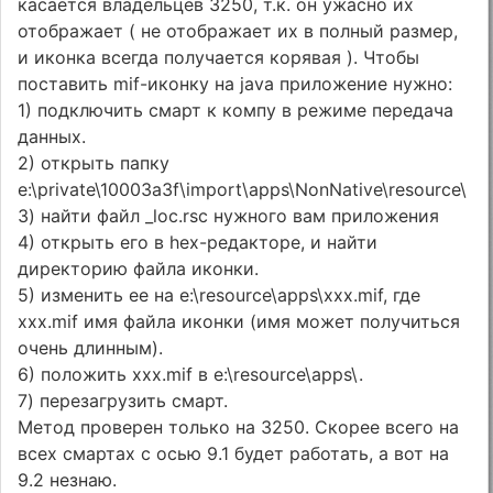
касается владельцев 3250, т.к. он ужасно их
отображает ( не отображает их в полный размер,
и иконка всегда получается корявая ). Чтобы
поставить mif-иконку на java приложение нужно:
1) подключить смарт к компу в режиме передача
данных.
2) открыть папку
e:\private\10003a3f\import\apps\NonNative\resource\
3) найти файл _loc.rsc нужного вам приложения
4) открыть его в hex-редакторе, и найти
директорию файла иконки.
5) изменить ее на e:\resource\apps\xxx.mif, где
xxx.mif имя файла иконки (имя может получиться
очень длинным).
6) положить xxx.mif в e:\resource\apps\.
7) перезагрузить смарт.
Метод проверен только на 3250. Скорее всего на
всех смартах с осью 9.1 будет работать, а вот на
9.2 незнаю.