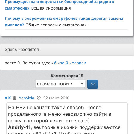
Преимущества и недостатки беспроводной зарядки в
смартфонах
Общая информация
Почему у современных смартфонов такая дорогая замена
дисплея?
Общие вопросы о смартфонах
Здесь находятся
всего 0. За сутки здесь
было
0
человек
Комментарии 19
#19
genyizla
22 июня 2010
На Н82 не канает такой способ. После
проделанного, в меню невозможно зайти в
папку, в которой лежит эта ява. :(
Andriy-11
, векторные иконки поддерживаются
начиная с s60v3 fp
2
. Чтоб до такого