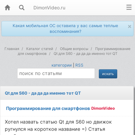
DimonVideo.ru
×
Какая мобильная ОС оставила у вас самые теплые
воспоминания?
Главная
Каталог статей
Общие вопросы
Программирование
для смартфонов
Qt для S60 - да да да именно тот QT
категории
|
RSS
Qt для S60 - да да да именно тот QT
Программирование для смартфонов
DimonVideo
Хотел назвать статью Qt для S60 но движок
ругнулся на короткое название =) Статья