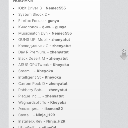
НОВИНКИ
IObit Driver B
-
Nemec555
System Shock 2
-
Firefox Focus:
-
gunya
Кинопоиск－филь
-
gunya
Musixmatch Dyn
-
Nemec555
GUNS UP! Mobil
-
zhenyatut
Крокодильчик С
-
zhenyatut
Day R Premium.
-
zhenyatut
Black Desert M
-
zhenyatut
ASUS GPUTweak
-
Kheyoka
Steam...
-
Kheyoka
Intelligent St
-
Kheyoka
Carrom Pool: D
-
zhenyatut
Robbery Bob...
-
zhenyatut
Plague Inc....
-
zhenyatut
Wagnardsoft To
-
Kheyoka
Эволюция...
-
iksman82
Canta...
-
Ninja_H2R
InstallerX Rev
-
Ninja_H2R
LibreWolf...
-
vitan04