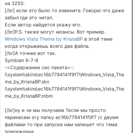
на 3250.
[/br] если это было то извините. Говорю что даже
забыл где это читал.
Если автор найдется укажу его.
[/br]P.S. также могут нюансы. Вот пример.
Windows Vista Theme by KrisnaBP
в этой теме
когда открываешь всего два файла.
[/br]А точнее вот так.
Symbian 6-7-8
-=Содержание сис пакета=-:
!\system\skins\ec16b7794141f9f7\Windows_Vista_The
me_by_KrisnaBP.skn
!\system\skins\ec16b7794141f9f7\Windows_Vista_The
me_by_KrisnaBP.mbm
[/br]ну и че мы получаем ?если мы просто
перенесем эту папку ec16b7794141f9f7 /с двумя
файлами то при запуске нам напишет что тема
повреждена.