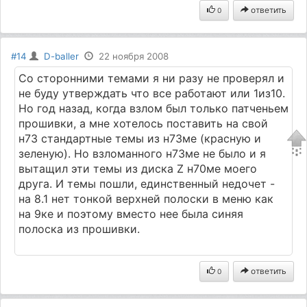
ответить
0
#14
D-baller
22 ноября 2008
Со сторонними темами я ни разу не проверял и
не буду утверждать что все работают или 1из10.
Но год назад, когда взлом был только патченьем
прошивки, а мне хотелось поставить на свой
н73 стандартные темы из н73ме (красную и
зеленую). Но взломанного н73ме не было и я
вытащил эти темы из диска Z н70ме моего
друга. И темы пошли, единственный недочет -
на 8.1 нет тонкой верхней полоски в меню как
на 9ке и поэтому вместо нее была синяя
полоска из прошивки.
ответить
0