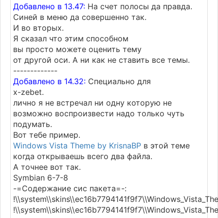
Добавлено в 13.47:
На счет полосы да правда.
Синей в меню да совершенно так.
И во вторых.
Я сказал что этим способном
вы просто можете оценить тему
от другой оси. А ни как не ставить все темы.
-------------
Добавлено в 14.32:
Специально для
x-zebet.
лично я не встречал ни одну которую не
возможно воспроизвести надо только чуть
подумать.
Вот тебе пример.
Windows Vista Theme by KrisnaBP
в этой теме
когда открываешь всего два файла.
А точнее вот так.
Symbian 6-7-8
-=Содержание сис пакета=-:
!\\system\\skins\\ec16b7794141f9f7\\Windows_Vista_Th
!\\system\\skins\\ec16b7794141f9f7\\Windows_Vista_T