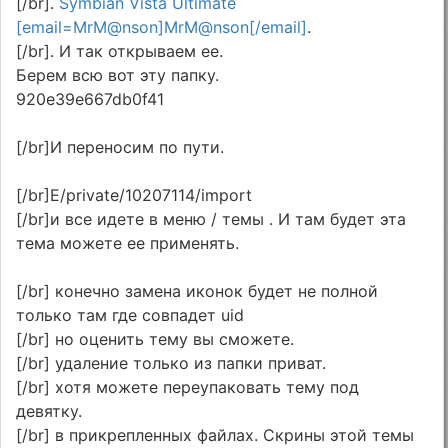
[/br].
Symbian Vista Ultimate
[email=MrM@nson]MrM@nson[/email]
.
[/br]. И так открываем ее.
Берем всю вот эту папку.
920e39e667db0f41
[/br]И переносим по пути.
[/br]Е/private/10207114/import
[/br]и все идете в меню / темы . И там будет эта
тема можете ее применять.
[/br] конечно замена иконок будет не полной
только там где совпадет uid
[/br] но оценить тему вы сможете.
[/br] удаление только из папки приват.
[/br] хотя можете переупаковать тему под
девятку.
[/br] в прикрепленных файлах. Скрины этой темы