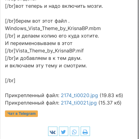
[/br]вот теперь и надо включить мозги.
[/br]берем вот этот файл .
Windows_Vista_Theme_by_KrisnaBP.mbm
[/br] и делаем копию его куда хотите.
И переименовываем в этот
[/br]Vista_Theme_by_KrisnaBP.mif
[/br]и добавляем в к тем двум.
и включаем эту тему и смотрим.
[/br]
Прикрепленный файл:
2174_ti0020.jpg
(19.83 кб)
Прикрепленный файл:
2174_ti0021.jpg
(15.37 кб)
Чат в Telegram