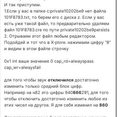
И так приступим.
1.Если у вас в папке с:private10202be9 нет файла
101F8783.txt, то берем его с диска z. Если у вас
есть уже такой файл, то предварительно удаляем
файл 101F8783.cre по пути private10202be9persists
2. Отрываем этот файл любым редактором.
Подойдей и тот что в X-plore. нажимаем цифру "8"
и видим в этом файле строчку
0x1 int ваше значение 0 cap_rd=alwayspass
cap_wr=alwaysfail
для того чтобы звук
отключился
достаточно
изменить только средний блок цифр.
Например на н82 это цифры 940
866
291, для того
чтобы отключить достаточно изменить любое из
этих чисел на другое. Я для себя изменил на
860