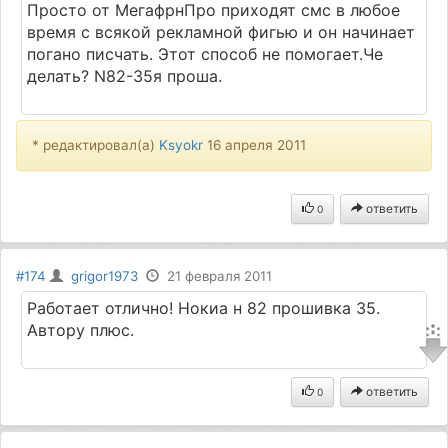
Просто от МегафрнПро приходят смс в любое
время с всякой рекламной
фиг
ью и он начинает
погано писчать. Этот способ не помогает.Че
делать? N82-35я проша.
* редактировал(а)
Ksyokr
16 апреля 2011
ответить
0
#174
grigor1973
21 февраля 2011
Работает отлично! Нокиа н 82 прошивка 35.
Автору плюс.
ответить
0