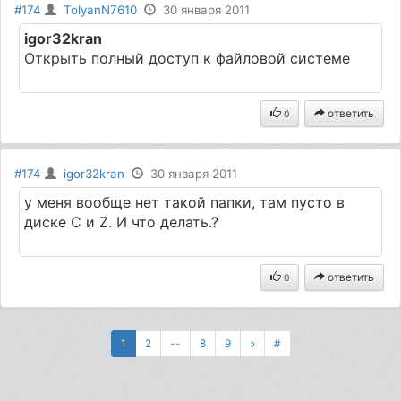
#174
TolyanN7610
30 января 2011
igor32kran
Открыть полный доступ к файловой системе
ответить
0
#174
igor32kran
30 января 2011
у меня вообще нет такой папки, там пусто в
диске C и Z. И что делать.?
ответить
0
1
2
--
8
9
»
#