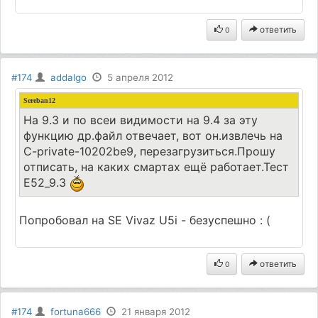
ответить
0
#174
addalgo
5 апреля 2012
Sereban12
На 9.3 и по всеи видимости на 9.4 за эту
функцию др.файл отвечает, вот он.извлечь на
C-private-10202be9, перезагрузиться.Прошу
отписать, на каких смартах ещё работает.Тест
Е52_9.3
Попробовал на SE Vivaz U5i - безуспешно : (
ответить
0
#174
fortuna666
21 января 2012