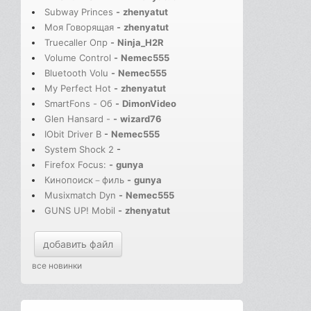
Subway Princes
-
zhenyatut
Моя Говорящая
-
zhenyatut
Truecaller Опр
-
Ninja_H2R
Volume Control
-
Nemec555
Bluetooth Volu
-
Nemec555
My Perfect Hot
-
zhenyatut
SmartFons - Об
-
DimonVideo
Glen Hansard -
-
wizard76
IObit Driver B
-
Nemec555
System Shock 2
-
Firefox Focus:
-
gunya
Кинопоиск－филь
-
gunya
Musixmatch Dyn
-
Nemec555
GUNS UP! Mobil
-
zhenyatut
добавить файл
все новинки