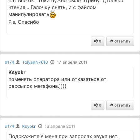
е51 все ок., тока нужно было атрибут\\только
чтение... Галочку снять, и с файлом
манипулировать
P.s. Спасибо
ответить
0
#174
TolyanN7610
17 апреля 2011
Ksyokr
поменять оператора или отказаться от
рассылок мегафона.))))
ответить
0
#174
Ksyokr
16 апреля 2011
Подскажите.У меня при запросах звука нет.