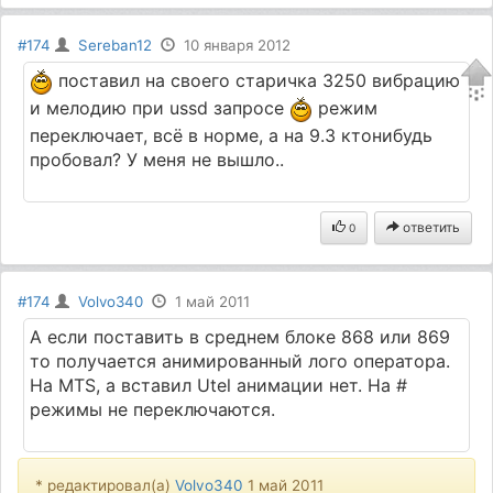
#174
Sereban12
10 января 2012
поставил на своего старичка 3250 вибрацию
и мелодию при ussd запросе
режим
переключает, всё в норме, а на 9.3 ктонибудь
пробовал? У меня не вышло..
ответить
0
#174
Volvo340
1 май 2011
А если поставить в среднем блоке 868 или 869
то получается анимированный лого оператора.
Нa MTS, а вставил Utel анимации нет. Нa #
режимы не переключаются.
* редактировал(а)
Volvo340
1 май 2011