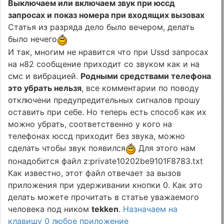
Выключаем или включаем звук при юссд
запросах и показ номера при входящих вызовах
Статья из разряда дело было вечером, делать
было нечего
И так, многим не нравится что при Ussd запросах
на н82 сообщение приходит со звуком как и на
смс и вибрацией.
Родными средствами телефона
это убрать нельзя
, все комментарии по поводу
отключени предупредительных сигналов прошу
оставить при себе. Но теперь есть способ как их
можно убрать, соответственно у кого на
телефонах юссд приходит без звука, можно
сделать чтобы звук появился
Для этого нам
понадобится файл z:private10202be9101F8783.txt
Как известно, этот файл отвечает за вызов
приложения при удерживании кнопки 0. Как это
делать можете прочитать в статье уважаемого
человека под ником
tekken
.
Назначаем на
клавишу 0 любое приложение