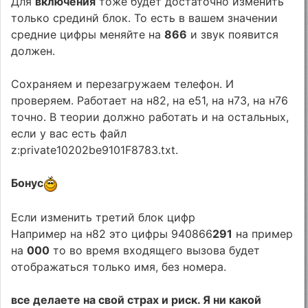
Для
включения
тоже будет достаточно изменить
только срединй блок. То есть в вашем значении
средние цифры меняйте на
866
и звук появится
должен.
Сохраняем и перезагружаем телефон. И
проверяем. Работает на н82, на е51, на н73, на н76
точно. В теории должно работать и на остальных,
если у вас есть файл
z:private10202be9101F8783.txt.
Бонус
Если изменить третий блок цифр
Например на н82 это цифры 940866
291
на пример
на
000
то во время входящего вызова будет
отображаться только имя, без номера.
все делаете на свой страх и риск. Я ни какой