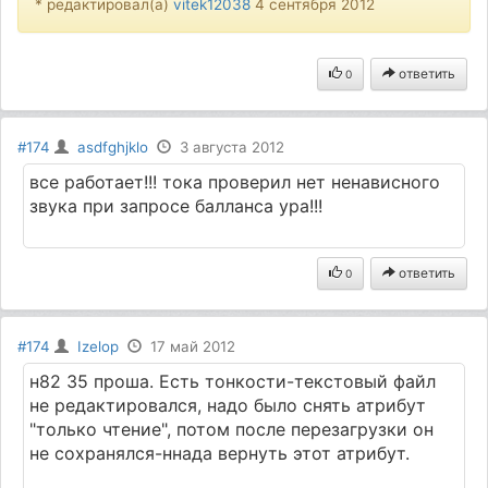
* редактировал(а)
vitek12038
4 сентября 2012
ответить
0
#174
asdfghjklo
3 августа 2012
все работает!!! тока проверил нет ненависного
звука при запросе балланса ура!!!
ответить
0
#174
Izelop
17 май 2012
н82 35 проша. Есть тонкости-текстовый файл
не редактировался, надо было снять атрибут
"только чтение", потом после перезагрузки он
не сохранялся-ннада вернуть этот атрибут.