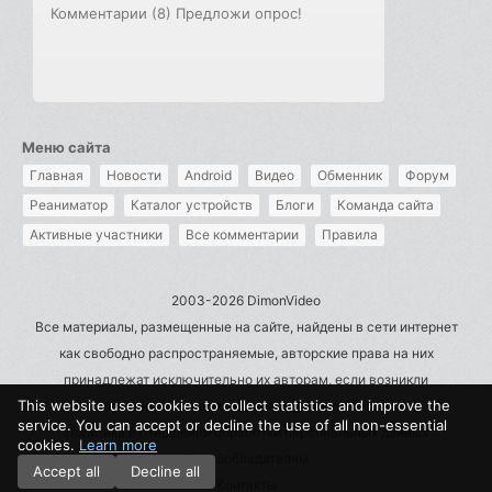
Комментарии (8)
Предложи опрос!
Меню сайта
Главная
Новости
Android
Видео
Обменник
Форум
Реаниматор
Каталог устройств
Блоги
Команда сайта
Активные участники
Все комментарии
Правила
2003-2026 DimonVideo
Все материалы, размещенные на сайте, найдены в сети интернет
как свободно распространяемые, авторские права на них
принадлежат исключительно их авторам, если возникли
This website uses cookies to collect statistics and improve the
претензии - пишите на admin@dimonvideo.ru
service. You can accept or decline the use of all non-essential
Политика в отношении обработки персональных данных
cookies.
Learn more
Правообладателям
Accept all
Decline all
Контакты