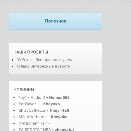
Полезное
НАШИ ПРОЕКТЫ
DVPrikol - Все приколы здесь
Только интересные новости
НОВИНКИ
1by1 - Audio D
-
Nemec555
PotPlayer...
-
Kheyoka
ShizuCallRecor
-
Ninja_H2R
MSI Afterburne
-
Kheyoka
Интеллект из г
-
EA SPORTS™ NBA
-
zhenyatut