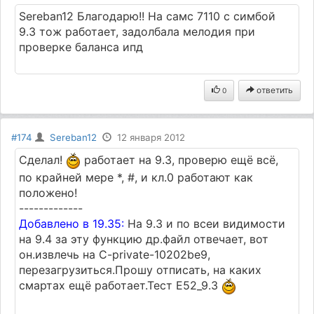
Sereban12 Благодарю!! На самс 7110 с симбой
9.3 тож работает, задолбала мелодия при
проверке баланса ипд
ответить
0
#174
Sereban12
12 января 2012
Сделал!
работает на 9.3, проверю ещё всё,
по крайней мере *, #, и кл.0 работают как
положено!
-------------
Добавлено в 19.35:
На 9.3 и по всеи видимости
на 9.4 за эту функцию др.файл отвечает, вот
он.извлечь на C-private-10202be9,
перезагрузиться.Прошу отписать, на каких
смартах ещё работает.Тест Е52_9.3