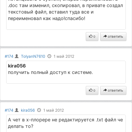
.doc там изменил, скопировал, в привате создал
текстовый файл, вставил туда все и
переименовал как надо!спасибо!
ответить
0
#174
TolyanN7610
1 май 2012
kira056
получить полный доступ к системе.
ответить
0
#174
kira056
1 май 2012
А чет в х-плорере не редактируется .txt файл че
делать то?