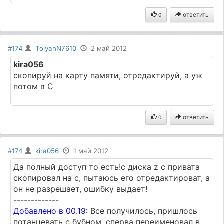
ответить
0
#174
TolyanN7610
2 май 2012
kira056
скопируй на карту памяти, отредактируй, а уж
потом в С
ответить
0
#174
kira056
1 май 2012
Да полный доступ то есть!с диска z с привата
скопировал на с, пытаюсь его отредактироват, а
он не разрешает, ошибку выдает!
-------------
Добавлено в 00.19:
Все получилось, пришлось
потанцевать с бубном, сперва переименовал в