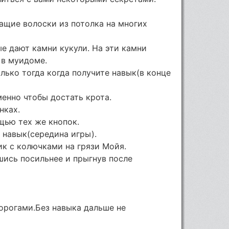
ащие волоски из потолка на многих
е дают камни кукули. На эти камни
 в муидоме.
лько тогда когда получите навык(в конце
енно чтобы достать крота.
нках.
щью тех же кнопок.
 навык(середина игры).
ик с колючками на грязи Мойя.
шись посильнее и прыгнув после
орогами.Без навыка дальше не