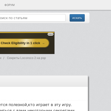
ФОРУМ
и
Секреты Locoroco 2 на psp
ся полезной,кто играет в эту игру.
литься с вами некоторыми секретами.