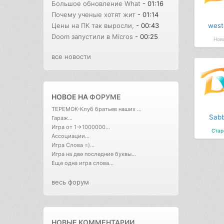
Большое обновление What
- 01:16
Почему ученые хотят жит
- 01:14
west
Цены на ПК так выросли,
- 00:43
Doom запустили в Micros
- 00:25
Нов
все новости
НОВОЕ НА
ФОРУМЕ
ТЕРЕМОК-Клуб братьев наших ...
Sabb
Гараж...
Игра от 1->1000000...
Стар
Ассоциации...
Игра Слова =)...
Игра на две последние буквы...
Еще одна игра слова...
весь форум
НОВЫЕ КОММЕНТАРИИ