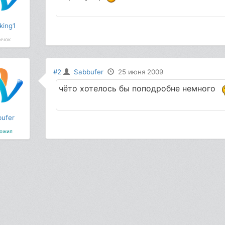
king1
ичок
#2
Sabbufer
25 июня 2009
чёто хотелось бы поподробне немного
ufer
ожил