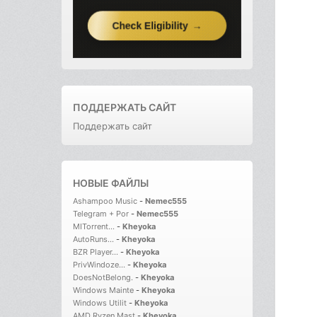
ПОДДЕРЖАТЬ САЙТ
Поддержать сайт
НОВЫЕ ФАЙЛЫ
Ashampoo Music
-
Nemec555
Telegram + Por
-
Nemec555
MITorrent...
-
Kheyoka
AutoRuns...
-
Kheyoka
BZR Player...
-
Kheyoka
PrivWindoze...
-
Kheyoka
DoesNotBelong.
-
Kheyoka
Windows Mainte
-
Kheyoka
Windows Utilit
-
Kheyoka
AMD Ryzen Mast
-
Kheyoka