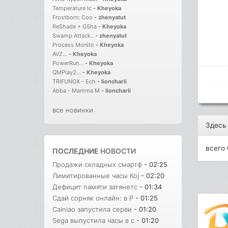
Temperature Ic
-
Kheyoka
Frostborn: Coo
-
zhenyatut
ReShade + GSha
-
Kheyoka
Swamp Attack..
-
zhenyatut
Process Monito
-
Kheyoka
AVZ...
-
Kheyoka
PowerRun...
-
Kheyoka
QMPlay2...
-
Kheyoka
TRIFUNOX - Ech
-
lioncharli
Abba - Mamma M
-
lioncharli
все новинки
Здесь
всего 
ПОСЛЕДНИЕ
НОВОСТИ
Продажи складных смартф
- 02:25
Лимитированные часы Koj
- 02:20
Дефицит памяти затянетс
- 01:34
Сдай сорняк онлайн: в Р
- 01:25
Cainiao запустила серви
- 01:20
Sega выпустила часы в с
- 01:20