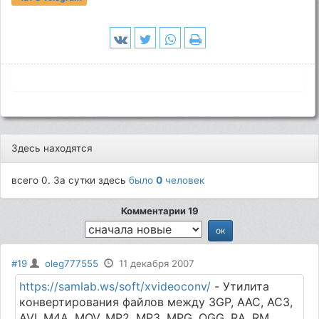
Здесь находятся
всего 0. За сутки здесь
было
0
человек
Комментарии 19
#19
oleg777555
11 декабря 2007
https://samlab.ws/soft/xvideoconv/
- Утилита
конвертирования файлов между 3GP, AAC, AC3,
AVI, M4A, MOV, MP2, MP3, MPG, OGG, RA, RM,