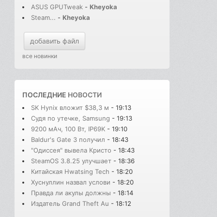
ASUS GPUTweak
-
Kheyoka
Steam...
-
Kheyoka
добавить файл
все новинки
ПОСЛЕДНИЕ
НОВОСТИ
SK Hynix вложит $38,3 м
- 19:13
Судя по утечке, Samsung
- 19:13
9200 мАч, 100 Вт, IP69K
- 19:10
Baldur's Gate 3 получил
- 18:43
"Одиссея" вывела Кристо
- 18:43
SteamOS 3.8.25 улучшает
- 18:36
Китайская Hwatsing Tech
- 18:20
Хуснуллин назвал услови
- 18:20
Правда ли акулы должны
- 18:14
Издатель Grand Theft Au
- 18:12