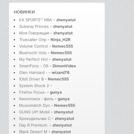
НОВИНКИ
EA SPORTS™ NBA
-
zhenyatut
Subway Princes
-
zhenyatut
Моя Говорящая
-
zhenyatut
Truecaller Опр
-
Ninja_H2R
Volume Control
-
Nemec555
Bluetooth Volu
-
Nemec555
My Perfect Hot
-
zhenyatut
SmartFons - Об
-
DimonVideo
Glen Hansard -
-
wizard76
IObit Driver B
-
Nemec555
System Shock 2
-
Firefox Focus:
-
gunya
Кинопоиск－филь
-
gunya
Musixmatch Dyn
-
Nemec555
GUNS UP! Mobil
-
zhenyatut
Крокодильчик С
-
zhenyatut
Day R Premium.
-
zhenyatut
Black Desert M
-
zhenyatut