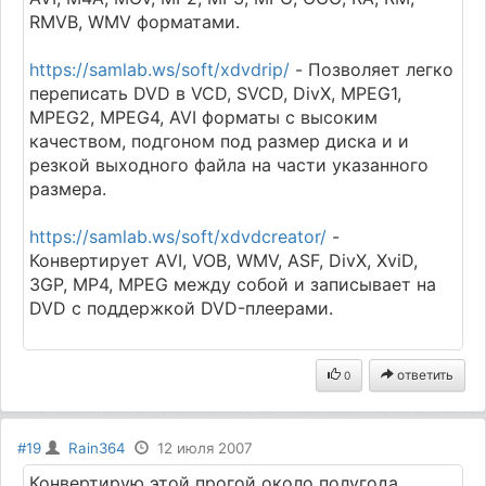
RMVB, WMV форматами.
https://samlab.ws/soft/xdvdrip/
- Позволяет легко
переписать DVD в VCD, SVCD, DivX, MPEG1,
MPEG2, MPEG4, AVI форматы с высоким
качеством, подгоном под размер диска и и
резкой выходного файла на части указанного
размера.
https://samlab.ws/soft/xdvdcreator/
-
Конвертирует AVI, VOB, WMV, ASF, DivX, XviD,
3GP, MP4, MPEG между собой и записывает на
DVD с поддержкой DVD-плеерами.
ответить
0
#19
Rain364
12 июля 2007
Конвертирую этой прогой около полугода.