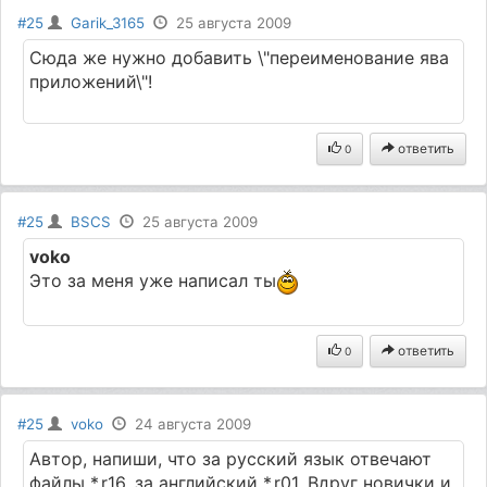
#25
Garik_3165
25 августа 2009
Сюда же нужно добавить \"переименование ява
приложений\"!
ответить
0
#25
BSCS
25 августа 2009
voko
Это за меня уже написал ты
ответить
0
#25
voko
24 августа 2009
Автор, напиши, что за русский язык отвечают
файлы *.r16, за английский *.r01. Вдруг новички и