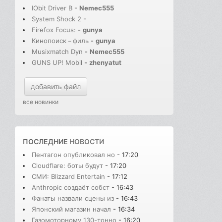
IObit Driver B
-
Nemec555
System Shock 2
-
Firefox Focus:
-
gunya
Кинопоиск－филь
-
gunya
Musixmatch Dyn
-
Nemec555
GUNS UP! Mobil
-
zhenyatut
добавить файл
все новинки
ПОСЛЕДНИЕ
НОВОСТИ
Пентагон опубликовал но
- 17:20
Cloudflare: боты будут
- 17:20
СМИ: Blizzard Entertain
- 17:12
Anthropic создаёт собст
- 16:43
Фанаты назвали сцены из
- 16:43
Японский магазин начал
- 16:34
Газомоторному 130-тонно
- 16:20