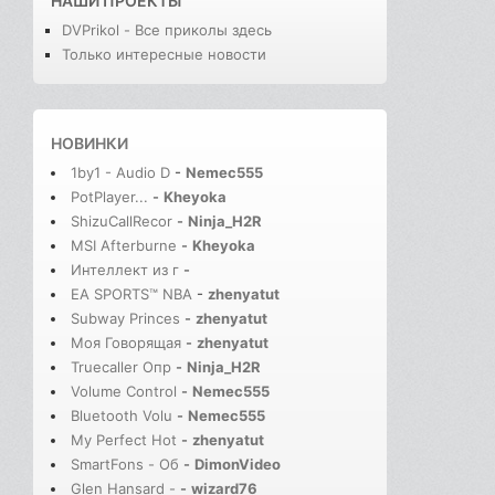
НАШИ ПРОЕКТЫ
DVPrikol - Все приколы здесь
Только интересные новости
НОВИНКИ
1by1 - Audio D
-
Nemec555
PotPlayer...
-
Kheyoka
ShizuCallRecor
-
Ninja_H2R
MSI Afterburne
-
Kheyoka
Интеллект из г
-
EA SPORTS™ NBA
-
zhenyatut
Subway Princes
-
zhenyatut
Моя Говорящая
-
zhenyatut
Truecaller Опр
-
Ninja_H2R
Volume Control
-
Nemec555
Bluetooth Volu
-
Nemec555
My Perfect Hot
-
zhenyatut
SmartFons - Об
-
DimonVideo
Glen Hansard -
-
wizard76