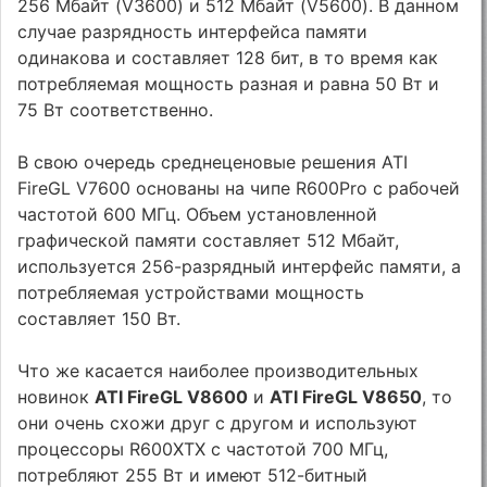
256 Мбайт (V3600) и 512 Мбайт (V5600). В данном
случае разрядность интерфейса памяти
одинакова и составляет 128 бит, в то время как
потребляемая мощность разная и равна 50 Вт и
75 Вт соответственно.
В свою очередь среднеценовые решения ATI
FireGL V7600 основаны на чипе R600Pro с рабочей
частотой 600 МГц. Объем установленной
графической памяти составляет 512 Мбайт,
используется 256-разрядный интерфейс памяти, а
потребляемая устройствами мощность
составляет 150 Вт.
Что же касается наиболее производительных
новинок
ATI FireGL V8600
и
ATI FireGL V8650
, то
они очень схожи друг с другом и используют
процессоры R600XTX с частотой 700 МГц,
потребляют 255 Вт и имеют 512-битный