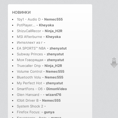
НОВИНКИ
1by1 - Audio D
-
Nemec555
PotPlayer...
-
Kheyoka
ShizuCallRecor
-
Ninja_H2R
MSI Afterburne
-
Kheyoka
Интеллект из г
-
EA SPORTS™ NBA
-
zhenyatut
Subway Princes
-
zhenyatut
Моя Говорящая
-
zhenyatut
Truecaller Опр
-
Ninja_H2R
Volume Control
-
Nemec555
Bluetooth Volu
-
Nemec555
My Perfect Hot
-
zhenyatut
SmartFons - Об
-
DimonVideo
Glen Hansard -
-
wizard76
IObit Driver B
-
Nemec555
System Shock 2
-
Firefox Focus:
-
gunya
Кинопоиск－филь
-
gunya