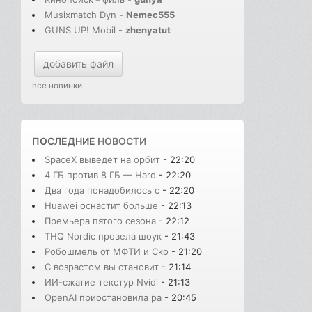
Musixmatch Dyn
-
Nemec555
GUNS UP! Mobil
-
zhenyatut
добавить файл
все новинки
ПОСЛЕДНИЕ
НОВОСТИ
SpaceX выведет на орбит
- 22:20
4 ГБ против 8 ГБ — Hard
- 22:20
Два года понадобилось с
- 22:20
Huawei оснастит больше
- 22:13
Премьера пятого сезона
- 22:12
THQ Nordic провела шоук
- 21:43
Робошмель от МФТИ и Ско
- 21:20
С возрастом вы становит
- 21:14
ИИ-сжатие текстур Nvidi
- 21:13
OpenAI приостановила ра
- 20:45