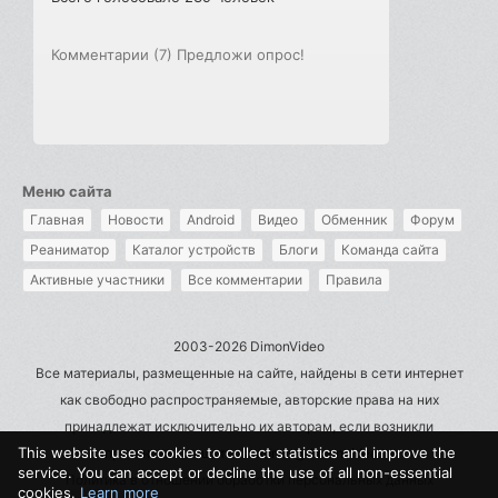
Комментарии (7)
Предложи опрос!
Меню сайта
Главная
Новости
Android
Видео
Обменник
Форум
Реаниматор
Каталог устройств
Блоги
Команда сайта
Активные участники
Все комментарии
Правила
2003-2026 DimonVideo
Все материалы, размещенные на сайте, найдены в сети интернет
как свободно распространяемые, авторские права на них
принадлежат исключительно их авторам, если возникли
This website uses cookies to collect statistics and improve the
претензии - пишите на admin@dimonvideo.ru
service. You can accept or decline the use of all non-essential
Политика в отношении обработки персональных данных
cookies.
Learn more