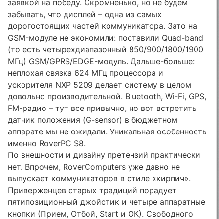
заявкой на победу. Скромненько, но не будем
забывать, что дисплей – одна из самых
дорогостоящих частей коммуникатора. Зато на
GSM-модуле не экономили: поставили Quad-band
(то есть четырехдиапазонный 850/900/1800/1900
MГц) GSM/GPRS/EDGE-модуль. Дальше-больше:
неплохая связка 624 МГц процессора и
ускорителя NXP 5209 делает систему в целом
довольно производительной. Bluetooth, Wi-Fi, GPS,
FM-радио – тут все привычно, но вот встретить
датчик положения (G-sensor) в бюджетном
аппарате мы не ожидали. Уникальная особенность
именно RoverPC S8.
По внешности и дизайну претензий практически
нет. Впрочем, RoverComputers уже давно не
выпускает коммуникаторов в стиле «кирпич».
Приверженцев старых традиций порадует
пятипозиционный джойстик и четыре аппаратные
кнопки (Прием, Отбой, Start и ОК). Cвободного