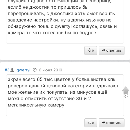
случайно дравер отвечающий за сенсорику,
еслиб не джостик то пришлось бы
перепрошивать, с джостика хоть смог вернть
заводские настройки. ну а дргих изьянов не
обнаружено пока. с qwertyI соглашусь, связь и
камера то что хотелось бы по бодрее...
ответить
0
#3
qwertyI
6 июня 2010
экран всего 65 тыс цветов у большенства кпк
роверов данной ценовой категории подрывают
моё желание их покупать. из минусов ещё
можно отметить отсутствие 3G и 2
мегапиксельную камеру
ответить
0