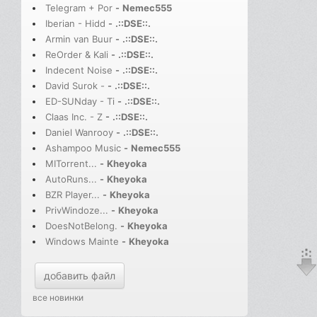
Telegram + Por
-
Nemec555
Iberian - Hidd
-
.::DSE::.
Armin van Buur
-
.::DSE::.
ReOrder & Kali
-
.::DSE::.
Indecent Noise
-
.::DSE::.
David Surok -
-
.::DSE::.
ED-SUNday - Ti
-
.::DSE::.
Claas Inc. - Z
-
.::DSE::.
Daniel Wanrooy
-
.::DSE::.
Ashampoo Music
-
Nemec555
MITorrent...
-
Kheyoka
AutoRuns...
-
Kheyoka
BZR Player...
-
Kheyoka
PrivWindoze...
-
Kheyoka
DoesNotBelong.
-
Kheyoka
Windows Mainte
-
Kheyoka
добавить файл
все новинки