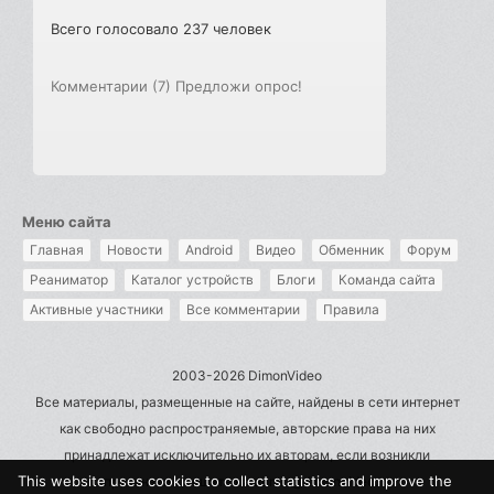
Всего голосовало 237 человек
Комментарии (7)
Предложи опрос!
Меню сайта
Главная
Новости
Android
Видео
Обменник
Форум
Реаниматор
Каталог устройств
Блоги
Команда сайта
Активные участники
Все комментарии
Правила
2003-2026 DimonVideo
Все материалы, размещенные на сайте, найдены в сети интернет
как свободно распространяемые, авторские права на них
принадлежат исключительно их авторам, если возникли
This website uses cookies to collect statistics and improve the
претензии - пишите на admin@dimonvideo.ru