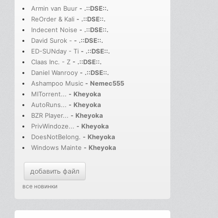
Armin van Buur
-
.::DSE::.
ReOrder & Kali
-
.::DSE::.
Indecent Noise
-
.::DSE::.
David Surok -
-
.::DSE::.
ED-SUNday - Ti
-
.::DSE::.
Claas Inc. - Z
-
.::DSE::.
Daniel Wanrooy
-
.::DSE::.
Ashampoo Music
-
Nemec555
MITorrent...
-
Kheyoka
AutoRuns...
-
Kheyoka
BZR Player...
-
Kheyoka
PrivWindoze...
-
Kheyoka
DoesNotBelong.
-
Kheyoka
Windows Mainte
-
Kheyoka
добавить файл
все новинки