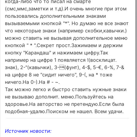
когда-либо что то писал на смарте
(смс,ммс,заметки и т.д).И очень многие при этом
пользовались дополнительными знаками
вызываемыми кнопкой "*". Но думаю не все знают
что некоторые знаки (например скобки,кавычки.)
можно ставить не вызывая дополнительное меню
кнопкой " * ".Секрет прост.Зажимаем и держим
кнопку "Карандаш" и нажимаем цифру.Так
например на цифре 1 появляется !(восклицат.
знак), 2-"(кавычки), 3-(фунт), 4-$, 5-€, 6-%, 7-&
на цифре 8 не "сидит ничего", 9-(, на * тоже
ничего.На 0-).На # - ~.
Так можно легко и быстро ставить нужные знаки
не вызываю дополнит. меню.Пользуйтесь на
здоровье.На авторство не претендую.Если была
подобная-удалю.Поиском не нашел. Всем удачи.
Источник новости: