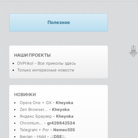
Полезное
НАШИ ПРОЕКТЫ
DVPrikol - Все приколы здесь
Только интересные новости
НОВИНКИ
Opera One + GX
-
Kheyoka
Zen Browser...
-
Kheyoka
Яндекс Браузер
-
Kheyoka
Chromium...
-
gr429842534
Telegram + Por
-
Nemec555
Iberian - Hidd
-
.::DSE::.