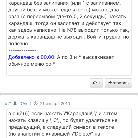
карандаш без залипания (или 1 с залипанием,
другой без) и может еще что-то) можно два
раза (с перерывом где-то 0, 2 секунды) нажать
карандаш, тогда он залипает и действует так
как здесь написано. На N78 выходит только так,
держать карандаш не выходит. Войти трудно, но
полезно.
-------------
Добавлено в 00.00:
А по 8 и * выскакивает
обычное меню со *
ответить
0
#21
DAkst
21 января 2010
а ещё)))) если нажать \"Карандаш\"\' и затем
нажать клавишу \"С\", то будет удаляться не
предыдущий, а следущий символ в тексте
(по аналогии с клавишей \"Delete\" на