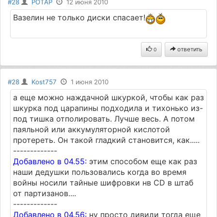
#28
POTAP
12 июня 2010
Вазелин не только диски спасает!
ответить
0
#28
Kost757
1 июня 2010
а еще можно наждачной шкуркой, чтобы как раз
шкурка под царапины подходила и тихонько из-
под тишка отполировать. Лучше весь. А потом
паяльной или аккумуляторной кислотой
протереть. Он такой гладкий становится, как.....
-------------
Добавлено в 04.55:
этим способом еще как раз
наши дедушки пользовались когда во время
войны носили тайные шифровки нв CD в штаб
от партизанов....
-------------
Добавлено в 04.56:
ну просто дивиди тогда еще