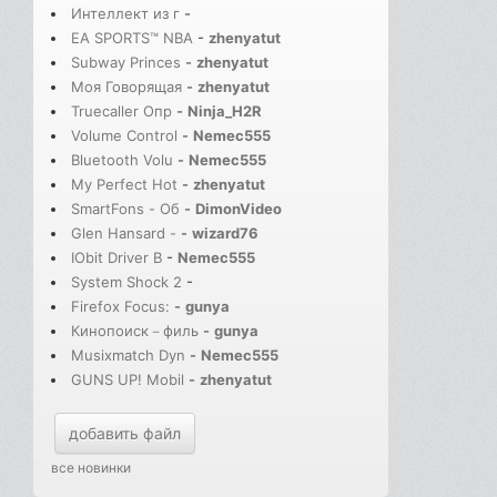
Интеллект из г
-
EA SPORTS™ NBA
-
zhenyatut
Subway Princes
-
zhenyatut
Моя Говорящая
-
zhenyatut
Truecaller Опр
-
Ninja_H2R
Volume Control
-
Nemec555
Bluetooth Volu
-
Nemec555
My Perfect Hot
-
zhenyatut
SmartFons - Об
-
DimonVideo
Glen Hansard -
-
wizard76
IObit Driver B
-
Nemec555
System Shock 2
-
Firefox Focus:
-
gunya
Кинопоиск－филь
-
gunya
Musixmatch Dyn
-
Nemec555
GUNS UP! Mobil
-
zhenyatut
добавить файл
все новинки