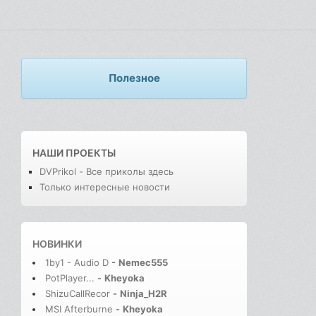
Полезное
НАШИ ПРОЕКТЫ
DVPrikol - Все приколы здесь
Только интересные новости
НОВИНКИ
1by1 - Audio D
-
Nemec555
PotPlayer...
-
Kheyoka
ShizuCallRecor
-
Ninja_H2R
MSI Afterburne
-
Kheyoka