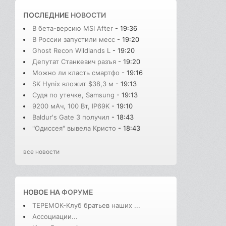
ПОСЛЕДНИЕ
НОВОСТИ
В бета-версию MSI After
- 19:36
В России запустили месс
- 19:20
Ghost Recon Wildlands L
- 19:20
Депутат Станкевич разъя
- 19:20
Можно ли класть смартфо
- 19:16
SK Hynix вложит $38,3 м
- 19:13
Судя по утечке, Samsung
- 19:13
9200 мАч, 100 Вт, IP69K
- 19:10
Baldur's Gate 3 получил
- 18:43
"Одиссея" вывела Кристо
- 18:43
все новости
НОВОЕ НА
ФОРУМЕ
ТЕРЕМОК-Клуб братьев наших ...
Ассоциации...