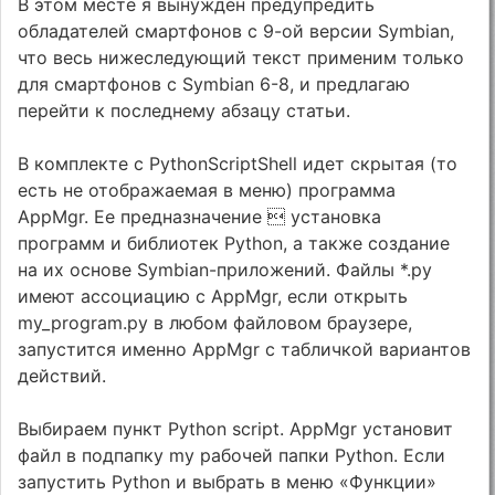
В этом месте я вынужден предупредить
обладателей смартфонов с 9-ой версии Symbian,
что весь нижеследующий текст применим только
для смартфонов с Symbian 6-8, и предлагаю
перейти к последнему абзацу статьи.
В комплекте с PythonScriptShell идет скрытая (то
есть не отображаемая в меню) программа
AppMgr. Ее предназначение  установка
программ и библиотек Python, а также создание
на их основе Symbian-приложений. Файлы *.py
имеют ассоциацию с AppMgr, если открыть
my_program.py в любом файловом браузере,
запустится именно AppMgr с табличкой вариантов
действий.
Выбираем пункт Python script. AppMgr установит
файл в подпапку my рабочей папки Python. Если
запустить Python и выбрать в меню «Функции»