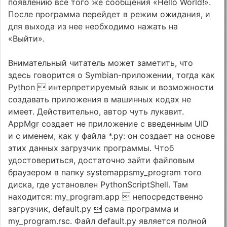
появлению все того же сообщения «Hello World!».
После программа перейдет в режим ожидания, и
для выхода из нее необходимо нажать на
«Выйти».
Внимательный читатель может заметить, что
здесь говорится о Symbian-приложении, тогда как
Python  интерпретируемый язык и возможности
создавать приложения в машинных кодах не
имеет. Действительно, автор чуть лукавит.
AppMgr создает не приложение с введенным UID
и с именем, как у файла *.py: он создает на основе
этих данных загрузчик программы. Чтоб
удостовериться, достаточно зайти файловым
браузером в папку systemappsmy_program того
диска, где установлен PythonScriptShell. Там
находится: my_program.app  непосредственно
загрузчик, default.py  сама программа и
my_program.rsc. Файл default.py является полной