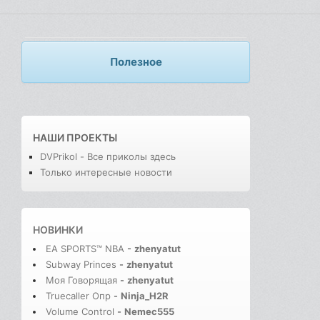
Полезное
НАШИ ПРОЕКТЫ
DVPrikol - Все приколы здесь
Только интересные новости
НОВИНКИ
EA SPORTS™ NBA
-
zhenyatut
Subway Princes
-
zhenyatut
Моя Говорящая
-
zhenyatut
Truecaller Опр
-
Ninja_H2R
Volume Control
-
Nemec555