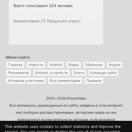
Всего голосовало 254 человек
Комментарии (7)
Предложи опрос!
Меню сайта
Главная
Новости
Android
Видео
Обменник
Форум
Реаниматор
Каталог устройств
Блоги
Команда сайта
Активные участники
Все комментарии
Правила
2003-2026 DimonVideo
Все материалы, размещенные на сайте, найдены в сети интернет
как свободно распространяемые, авторские права на них
принадлежат исключительно их авторам, если возникли
This website uses cookies to collect statistics and improve the
претензии - пишите на admin@dimonvideo.ru
service. You can accept or decline the use of all non-essential