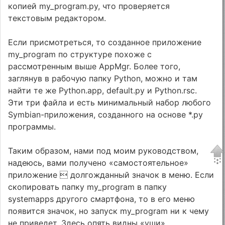
копией my_program.py, что проверяется
текстовым редактором.
Если присмотреться, то созданное приложение
my_program по структуре похоже с
рассмотренным выше AppMgr. Более того,
заглянув в рабочую папку Python, можно и там
найти те же Python.app, default.py и Python.rsc.
Эти три файла и есть минимальный набор любого
Symbian-приложения, созданного на основе *.py
программы.
Таким образом, нами под моим руководством,
надеюсь, вами получено «самостоятельное»
приложение  долгожданный значок в меню. Если
скопировать папку my_program в папку
systemapps другого смартфона, то в его меню
появится значок, но запуск my_program ни к чему
не приведет. Здесь опять видны «уши»