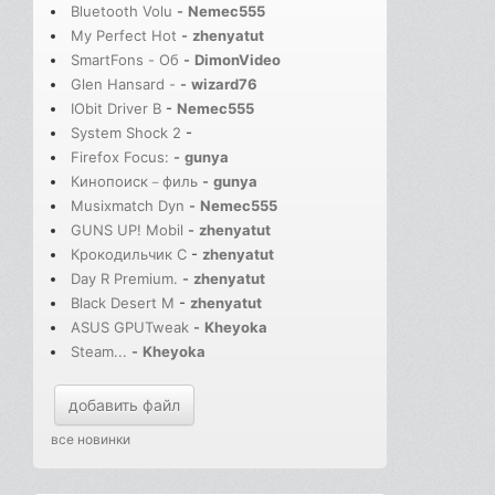
Bluetooth Volu
-
Nemec555
My Perfect Hot
-
zhenyatut
SmartFons - Об
-
DimonVideo
Glen Hansard -
-
wizard76
IObit Driver B
-
Nemec555
System Shock 2
-
Firefox Focus:
-
gunya
Кинопоиск－филь
-
gunya
Musixmatch Dyn
-
Nemec555
GUNS UP! Mobil
-
zhenyatut
Крокодильчик С
-
zhenyatut
Day R Premium.
-
zhenyatut
Black Desert M
-
zhenyatut
ASUS GPUTweak
-
Kheyoka
Steam...
-
Kheyoka
добавить файл
все новинки