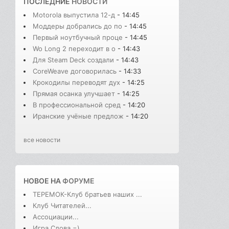
ПОСЛЕДНИЕ
НОВОСТИ
Motorola выпустила 12-д
- 14:45
Моддеры добрались до по
- 14:45
Первый ноутбучный проце
- 14:45
Wo Long 2 переходит в о
- 14:43
Для Steam Deck создали
- 14:43
CoreWeave договорилась
- 14:33
Крокодилы переводят дух
- 14:25
Прямая осанка улучшает
- 14:25
В профессиональной сред
- 14:20
Иранские учёные предлож
- 14:20
все новости
НОВОЕ НА
ФОРУМЕ
ТЕРЕМОК-Клуб братьев наших ...
Клуб Читателей...
Ассоциации...
Игра Слова =)...