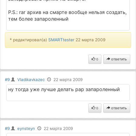
Р.S.: rаr архив на смарте вообще нельзя создать,
тем более запароленный
* редактировал(а)
SMARTtester
22 марта 2009
ответить
0
#9
Vladikavkazec
22 марта 2009
ну тогда уже лучше делать рар запароленный
ответить
0
#9
eynsteyn
22 марта 2009