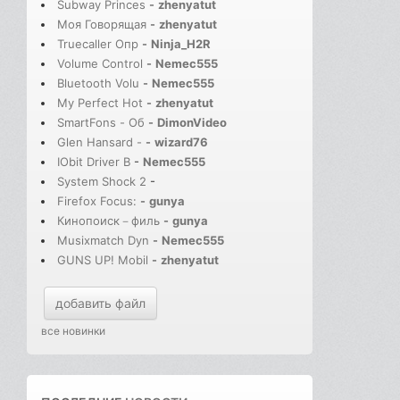
Subway Princes
-
zhenyatut
Моя Говорящая
-
zhenyatut
Truecaller Опр
-
Ninja_H2R
Volume Control
-
Nemec555
Bluetooth Volu
-
Nemec555
My Perfect Hot
-
zhenyatut
SmartFons - Об
-
DimonVideo
Glen Hansard -
-
wizard76
IObit Driver B
-
Nemec555
System Shock 2
-
Firefox Focus:
-
gunya
Кинопоиск－филь
-
gunya
Musixmatch Dyn
-
Nemec555
GUNS UP! Mobil
-
zhenyatut
добавить файл
все новинки