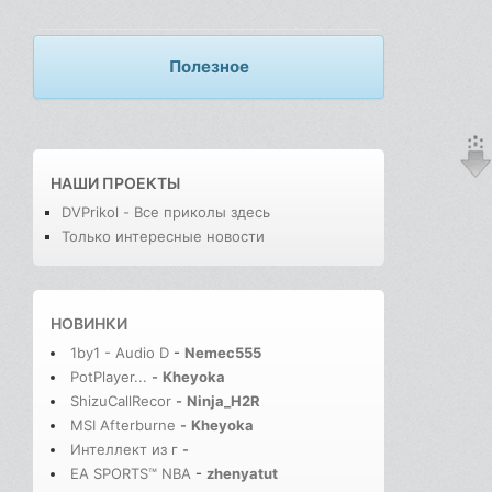
Полезное
НАШИ ПРОЕКТЫ
DVPrikol - Все приколы здесь
Только интересные новости
НОВИНКИ
1by1 - Audio D
-
Nemec555
PotPlayer...
-
Kheyoka
ShizuCallRecor
-
Ninja_H2R
MSI Afterburne
-
Kheyoka
Интеллект из г
-
EA SPORTS™ NBA
-
zhenyatut