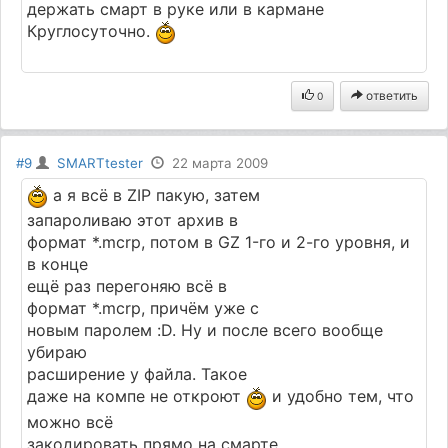
держать смарт в руке или в кармане
Круглосуточно.
ответить
0
#9
SMARTtester
22 марта 2009
а я всё в ZIP пакую, затем
запароливаю этот архив в
формат *.mсrр, потом в GZ 1-го и 2-го уровня, и
в конце
ещё раз перегоняю всё в
формат *.mсrр, причём уже с
новым паролем :D. Ну и после всего вообще
убираю
расширение у файла. Такое
даже на компе не откроют
и удобно тем, что
можно всё
закодировать прямо на смарте.