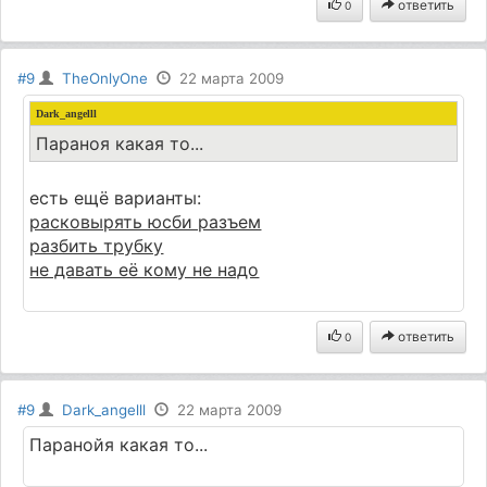
ответить
0
#9
TheOnlyOne
22 марта 2009
Dark_angelll
Параноя какая то...
есть ещё варианты:
расковырять юсби разъем
разбить трубку
не давать её кому не надо
ответить
0
#9
Dark_angelll
22 марта 2009
Паранойя какая то...