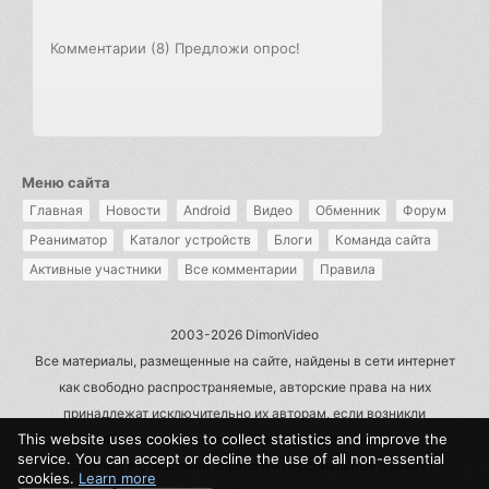
Комментарии (8)
Предложи опрос!
Меню сайта
Главная
Новости
Android
Видео
Обменник
Форум
Реаниматор
Каталог устройств
Блоги
Команда сайта
Активные участники
Все комментарии
Правила
2003-2026 DimonVideo
Все материалы, размещенные на сайте, найдены в сети интернет
как свободно распространяемые, авторские права на них
принадлежат исключительно их авторам, если возникли
This website uses cookies to collect statistics and improve the
претензии - пишите на admin@dimonvideo.ru
service. You can accept or decline the use of all non-essential
Политика в отношении обработки персональных данных
cookies.
Learn more