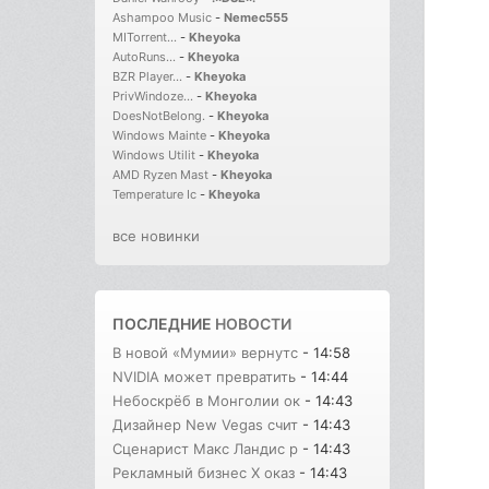
Ashampoo Music
-
Nemec555
MITorrent...
-
Kheyoka
AutoRuns...
-
Kheyoka
BZR Player...
-
Kheyoka
PrivWindoze...
-
Kheyoka
DoesNotBelong.
-
Kheyoka
Windows Mainte
-
Kheyoka
Windows Utilit
-
Kheyoka
AMD Ryzen Mast
-
Kheyoka
Temperature Ic
-
Kheyoka
все новинки
ПОСЛЕДНИЕ
НОВОСТИ
В новой «Мумии» вернутс
- 14:58
NVIDIA может превратить
- 14:44
Небоскрёб в Монголии ок
- 14:43
Дизайнер New Vegas счит
- 14:43
Сценарист Макс Ландис р
- 14:43
Рекламный бизнес X оказ
- 14:43