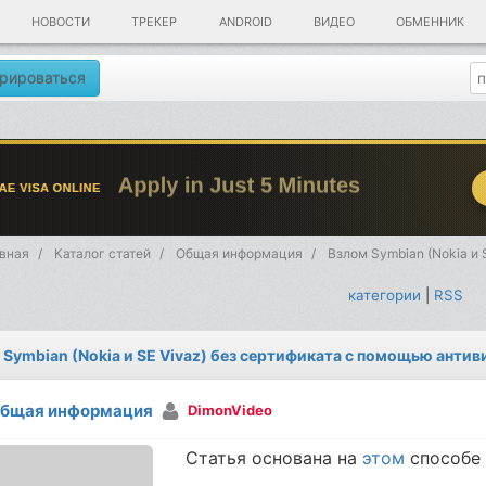
НОВОСТИ
ТРЕКЕР
ANDROID
ВИДЕО
ОБМЕННИК
рироваться
вная
Каталог статей
Общая информация
Взлом Symbian (Nokia и
категории
|
RSS
 Symbian (Nokia и SE Vivaz) без сертификата с помощью анти
бщая информация
DimonVideo
Статья основана на
этом
способе 