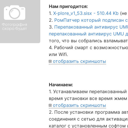
Нам пригодится:
1.
X-plore_v1_53.sisx - 510.44 Kb
(не
2.
РомПатчер который подписан се
3.
Перепакованный антивирус UMU 
перепакованный антивирус UMU дл
того, что вы собрались взламыва
4. Рабочий смарт с возможностью
или Wifi.
отобразить скриншоты
Начинаем:
1. Устанавливаем перепакованный
время установки все время жмем
отобразить скриншоты
2. После установки программа ав
соединения с сетью для активации
каталог с установленным софтом 