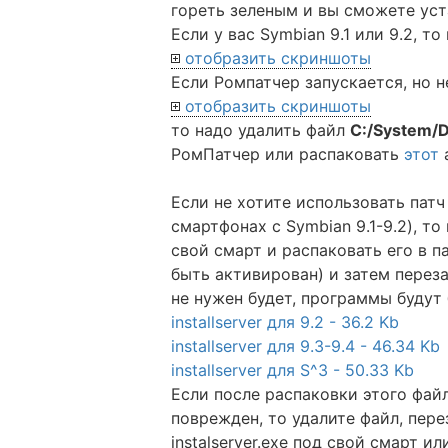
гореть зеленым и вы сможете уст
Если у вас Symbian 9.1 или 9.2, т
отобразить скриншоты
Если Ромпатчер запускается, но н
отобразить скриншоты
то надо удалить файл
C:/System/D
РомПатчер или распаковать
этот
Если не хотите использовать патч I
смартфонах с Symbian 9.1-9.2), т
свой смарт и распаковать его в п
быть активирован) и затем перезаг
не нужен будет, программы будут 
installserver для 9.2 - 36.2 Kb
installserver для 9.3-9.4 - 46.34 Kb
installserver для S^3 - 50.33 Kb
Если после распаковки этого файл
поврежден, то удалите файл, пер
instalserver.exe под свой смарт и