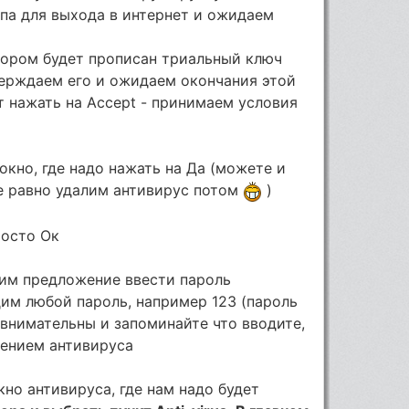
па для выхода в интернет и ожидаем
отором будет прописан триальный ключ
верждаем его и ожидаем окончания этой
т нажать на Accept - принимаем условия
окно, где надо нажать на Да (можете и
се равно удалим антивирус потом
)
росто Ок
дим предложение ввести пароль
им любой пароль, например 123 (пароль
 внимательны и запоминайте что вводите,
лением антивируса
кно антивируса, где нам надо будет