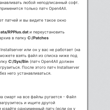
анавливать любой неподписанный софт.
о применится только патч Open4All.
ет патчей и вы видите такое окно
ata/RPPlus.dat
и переустановить
архив в папку
C:/Patches
nstallserver или он у вас не работает (на
о можете взять файл из списка ниже под
апку
C:/Sys/Bin
(патч Open4All должен
рузиться. После этого патч Installserver
без него устанавливаться.
а смарт на все файлы ругается - Файл
езагрузитесь и ищите другой
ли юзайте одноименный патч (если он у