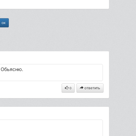
. Обьясню.
ответить
0