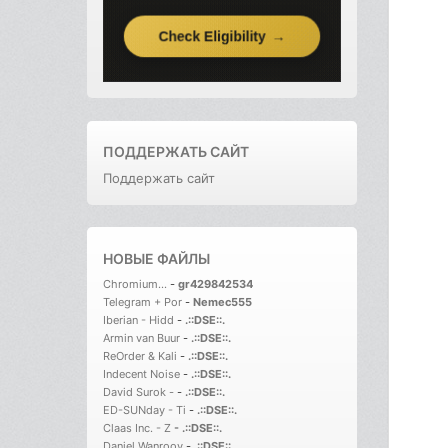
ПОДДЕРЖАТЬ САЙТ
Поддержать сайт
НОВЫЕ ФАЙЛЫ
Chromium...
-
gr429842534
Telegram + Por
-
Nemec555
Iberian - Hidd
-
.::DSE::.
Armin van Buur
-
.::DSE::.
ReOrder & Kali
-
.::DSE::.
Indecent Noise
-
.::DSE::.
David Surok -
-
.::DSE::.
ED-SUNday - Ti
-
.::DSE::.
Claas Inc. - Z
-
.::DSE::.
Daniel Wanrooy
-
.::DSE::.