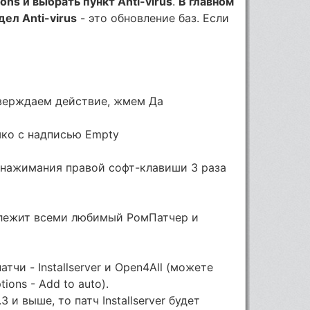
ions и выбрать пункт Anti-virus
.
В главном
дел Anti-virus
- это обновление баз. Если
дтверждаем действие, жмем Да
шко с надписью Empty
 нажимания правой софт-клавиши 3 раза
ас лежит всеми любимый РомПатчер и
тчи - Installserver и Open4All (можете
ions - Add to auto).
 и выше, то патч Installserver будет