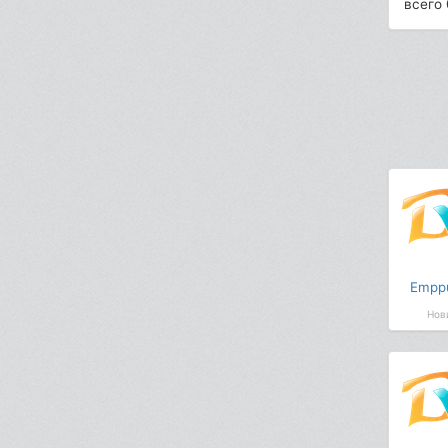
всего 
Empp
Нов