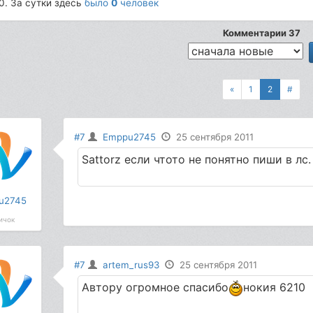
0. За сутки здесь
было
0
человек
Комментарии 37
«
1
2
#
#7
Emppu2745
25 сентября 2011
Sattorz если чтото не понятно пиши в лс
u2745
ичок
#7
artem_rus93
25 сентября 2011
Автору огромное спасибо
нокия 6210