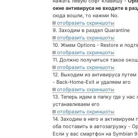
нажать левую софт клавишу -
Opt
окне антивируса не входите в раз
сюда вошли, то нажми No.
отобразить скриншоты
9. Заходим в раздел Quarantine
отобразить скриншоты
10. Жмем Options - Restore и по
отобразить скриншоты
11. Должно получиться такое око
отобразить скриншоты
12. Выходим из антивируса путем
- Back-Home-Exit и удаляем его
отобразить скриншоты
13. Теперь идем в папку где у н
устанавливаем его
отобразить скриншоты
14. Заходим в него и активируем па
оба поставить в автозагрузку - Opt
Если у вас смартфон на Symbian 9.3