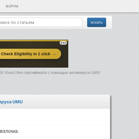
ФОРУМ
 SE Vivaz) без сертификата с помощью антивируса UMU
вируса UMU
взлома.