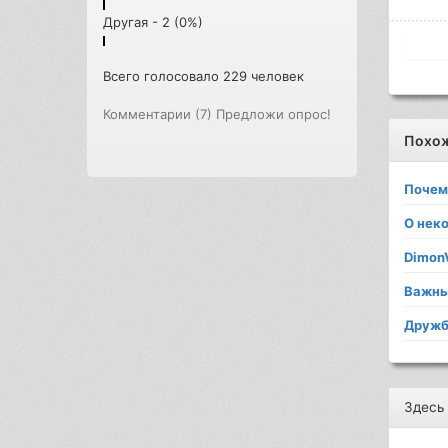
Другая - 2 (0%)
Всего голосовало 229 человек
Комментарии (7)
Предложи опрос!
Похо
Поче
О нек
DimonV
Важны
Дружб
Здесь