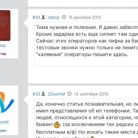
#33
Izelop
15 декабря 2010
Тема нужная и полезная. Я давно забесп
Кроме задарма есть еще сипнет там один
Сейчас этих операторов как пифна за б
lop
тестовые звонки нужно только не ленитс
"халявные" операторы-пишите здесь.
тер
#33
ZZoomM
14 сентября 2010
Да, конечно статья познавательная, но л
имел представления об ип телефонии. Та
людей, относящихся к этой категории, ч
omM
бывает
. (за исключением тех редких 
еран
бесплатным в/ф) Но искать такие места д