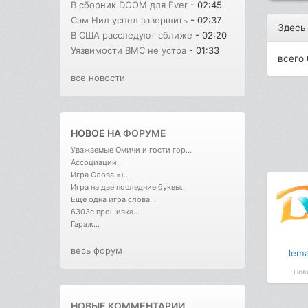
В сборник DOOM для Ever
- 02:45
Сэм Нил успел завершить
- 02:37
Здесь
В США расследуют сближе
- 02:20
Уязвимости BMC не устра
- 01:33
всего 
все новости
НОВОЕ НА
ФОРУМЕ
Уважаемые Омичи и гости гор...
Ассоциации...
Игра Слова =)...
Игра на две последние буквы...
Еще одна игра слова...
6303с прошивка...
Гараж...
весь форум
lem
Нов
НОВЫЕ КОММЕНТАРИИ