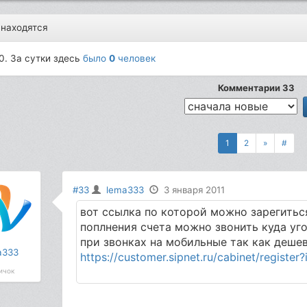
 находятся
0. За сутки здесь
было
0
человек
Комментарии 33
1
2
»
#
#33
lema333
3 января 2011
вот ссылка по которой можно зарегиться 
поплнения счета можно звонить куда уг
при звонках на мобильные так как дешев
a333
https://customer.sipnet.ru/cabinet/registe
ичок