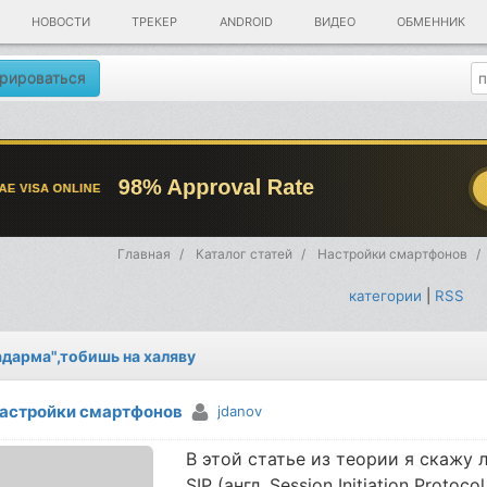
НОВОСТИ
ТРЕКЕР
ANDROID
ВИДЕО
ОБМЕННИК
рироваться
Главная
Каталог статей
Настройки смартфонов
категории
|
RSS
задарма",тобишь на халяву
астройки смартфонов
jdanov
В этой статье из теории я скажу 
SIP (англ. Session Initiation Prot