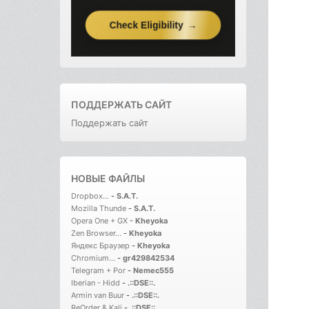
ПОДДЕРЖАТЬ САЙТ
Поддержать сайт
НОВЫЕ ФАЙЛЫ
Dropbox...
-
S.A.T.
Mozilla Thunde
-
S.A.T.
Opera One + GX
-
Kheyoka
Zen Browser...
-
Kheyoka
Яндекс Браузер
-
Kheyoka
Chromium...
-
gr429842534
Telegram + Por
-
Nemec555
Iberian - Hidd
-
.::DSE::.
Armin van Buur
-
.::DSE::.
ReOrder & Kali
-
.::DSE::.