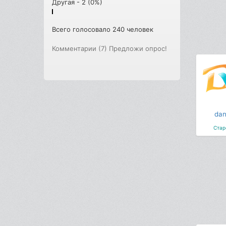
Другая - 2 (0%)
Всего голосовало 240 человек
Комментарии (7)
Предложи опрос!
dan
Стар