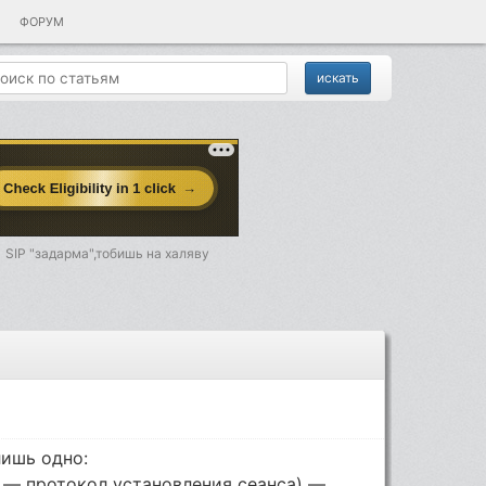
ФОРУМ
SIP "задарма",тобишь на халяву
лишь одно:
ocol — протокол установления сеанса) —