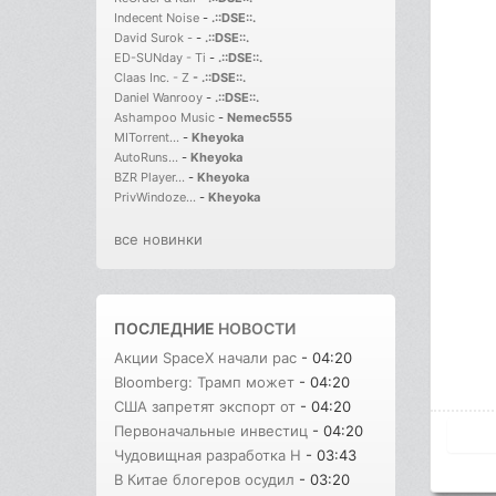
Indecent Noise
-
.::DSE::.
David Surok -
-
.::DSE::.
ED-SUNday - Ti
-
.::DSE::.
Claas Inc. - Z
-
.::DSE::.
Daniel Wanrooy
-
.::DSE::.
Ashampoo Music
-
Nemec555
MITorrent...
-
Kheyoka
AutoRuns...
-
Kheyoka
BZR Player...
-
Kheyoka
PrivWindoze...
-
Kheyoka
все новинки
ПОСЛЕДНИЕ
НОВОСТИ
Акции SpaceX начали рас
- 04:20
Bloomberg: Трамп может
- 04:20
США запретят экспорт от
- 04:20
Первоначальные инвестиц
- 04:20
Чудовищная разработка H
- 03:43
В Китае блогеров осудил
- 03:20