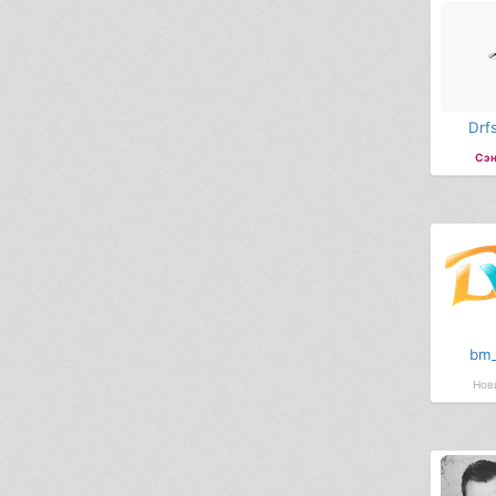
Drf
Сэн
bm_
Нов