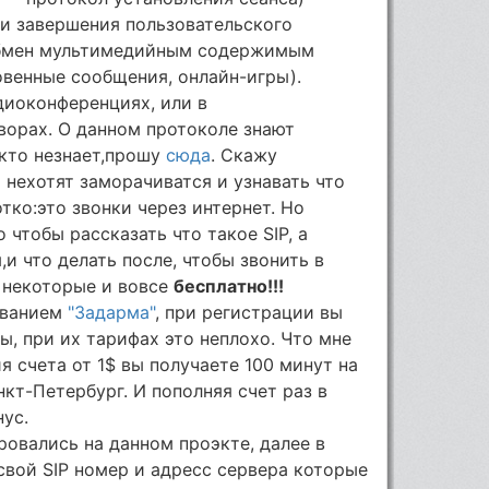
 и завершения пользовательского
обмен мультимедийным содержимым
овенные сообщения, онлайн-игры).
диоконференциях, или в
ворах. О данном протоколе знают
,кто незнает,прошу
сюда
. Скажу
о нехотят заморачиватся и узнавать что
отко:это звонки через интернет. Но
 чтобы рассказать что такое SIP, а
,и что делать после, чтобы звонить в
в некоторые и вовсе
бесплатно!!!
званием
"Задарма"
, при регистрации вы
ры, при их тарифах это неплохо. Что мне
 счета от 1$ вы получаете 100 минут на
кт-Петербург. И пополняя счет раз в
нус.
ровались на данном проэкте, далее в
 свой SIP номер и адресс сервера которые