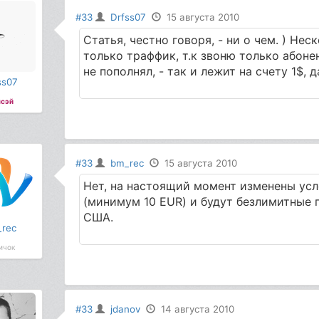
#33
Drfss07
15 августа 2010
Статья, честно говоря, - ни о чем. ) Не
только траффик, т.к звоню только абоне
не пополнял, - так и лежит на счету 1$, д
ss07
сэй
#33
bm_rec
15 августа 2010
Нет, на настоящий момент изменены усл
(минимум 10 EUR) и будут безлимитные п
США.
rec
ичок
#33
jdanov
14 августа 2010