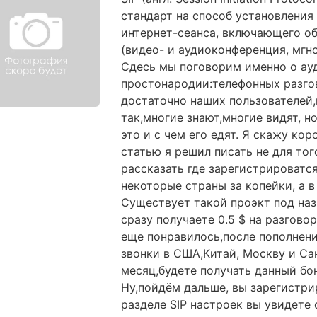
стандарт на способ установления
интернет-сеанса, включающего 
(видео- и аудиоконференция, мгн
Сдесь мы поговорим именно о ау
простонародии:телефонных разго
достаточно наших пользователей
так,многие знают,многие видят, н
это и с чем его едят. Я скажу кор
статью я решил писать не для того
рассказать где зарегистрироватся
некоторые страны за копейки, а 
Существует такой проэкт под на
сразу получаете 0.5 $ на разгово
еще понравилось,после пополнения
звонки в США,Китай, Москву и Сан
месяц,будете получать данный бо
Ну,пойдём дальше, вы зарегистри
разделе SIP настроек вы увидете