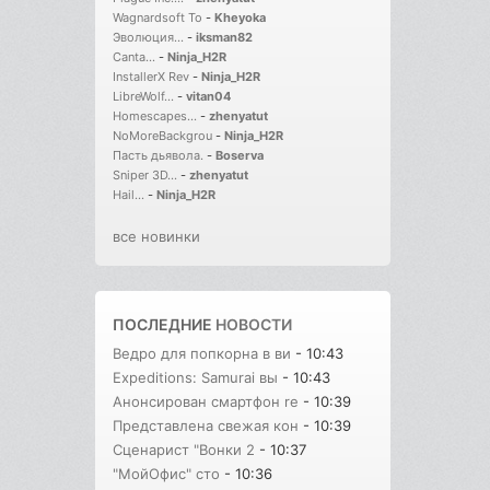
Wagnardsoft To
-
Kheyoka
Эволюция...
-
iksman82
Canta...
-
Ninja_H2R
InstallerX Rev
-
Ninja_H2R
LibreWolf...
-
vitan04
Homescapes...
-
zhenyatut
NoMoreBackgrou
-
Ninja_H2R
Пасть дьявола.
-
Boserva
Sniper 3D...
-
zhenyatut
Hail...
-
Ninja_H2R
все новинки
ПОСЛЕДНИЕ
НОВОСТИ
Ведро для попкорна в ви
- 10:43
Expeditions: Samurai вы
- 10:43
Анонсирован смартфон re
- 10:39
Представлена свежая кон
- 10:39
Сценарист "Вонки 2
- 10:37
"МойОфис" сто
- 10:36