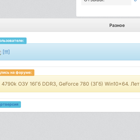
Разное
ользователе:
[!!!]
пись на форуме:
7 4790k ОЗУ 16Гб DDR3, GeForce 780 (3Гб) Win10x64. Лет
артверсия