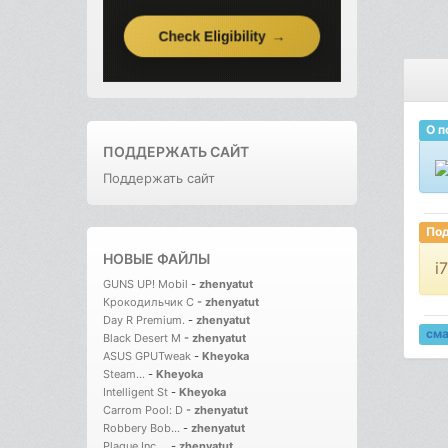
О п
ПОДДЕРЖАТЬ САЙТ
Поддержать сайт
Под
НОВЫЕ ФАЙЛЫ
i
GUNS UP! Mobil
-
zhenyatut
Крокодильчик С
-
zhenyatut
Day R Premium.
-
zhenyatut
см
Black Desert M
-
zhenyatut
ASUS GPUTweak
-
Kheyoka
Steam...
-
Kheyoka
Intelligent St
-
Kheyoka
Carrom Pool: D
-
zhenyatut
Robbery Bob...
-
zhenyatut
Plague Inc....
-
zhenyatut