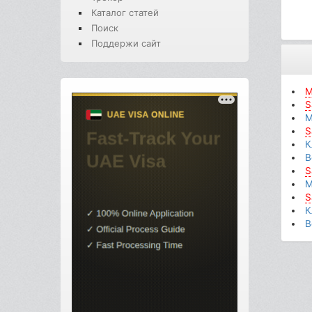
Каталог статей
Поиск
Поддержи сайт
М
S
М
S
К
В
S
М
S
К
В