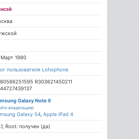
нсэй
осква
ужской
6
 Март 1980
ог пользователя Lohophone
80586251595 R303621450211
44727439137
msung Galaxy Note II
айти владельцев)
msung Galaxy S4
,
Apple iPad 4
1.1, Root: получен (да)