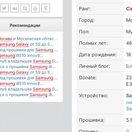
Ранг:
Сэ
Город:
М
Рекомендации
Пол:
М
осква
и Московская облас...
Полных лет:
4
amsung
Galaxy
от S9 до S...
од.прошивки для
Samsung
...
Дата рождения:
18
amsung
i8510 innov8...
луб владельцев
Samsung
G...
Личный блог:
Бл
се о прошивке
Samsung
i8...
amsung
Galaxy
от S9 до S...
Donate:
Z2
од.прошивки для
Samsung
...
amsung
i8510 innov8...
E3
луб владельцев
Samsung
G...
се о прошивке
Samsung
i8...
Устройство:
Sa
(н
Sa
Прошивка:
5.
Отзывы:
0