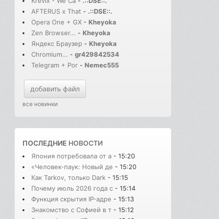
Krevix - We Ca
-
.::DSE::.
AFTERUS x That
-
.::DSE::.
Opera One + GX
-
Kheyoka
Zen Browser...
-
Kheyoka
Яндекс Браузер
-
Kheyoka
Chromium...
-
gr429842534
Telegram + Por
-
Nemec555
добавить файл
все новинки
ПОСЛЕДНИЕ
НОВОСТИ
Япония потребовала от а
- 15:20
«Человек-паук: Новый де
- 15:20
Как Tarkov, только Dark
- 15:15
Почему июль 2026 года с
- 15:14
Функция скрытия IP-адре
- 15:13
Знакомство с Софией в т
- 15:12