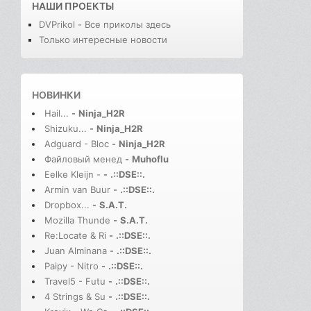
НАШИ ПРОЕКТЫ
DVPrikol - Все приколы здесь
Только интересные новости
НОВИНКИ
Hail...
-
Ninja_H2R
Shizuku...
-
Ninja_H2R
Adguard - Bloc
-
Ninja_H2R
Файловый менед
-
Muhoflu
Eelke Kleijn -
-
.::DSE::.
Armin van Buur
-
.::DSE::.
Dropbox...
-
S.A.T.
Mozilla Thunde
-
S.A.T.
Re:Locate & Ri
-
.::DSE::.
Juan Alminana
-
.::DSE::.
Paipy - Nitro
-
.::DSE::.
Travel5 - Futu
-
.::DSE::.
4 Strings & Su
-
.::DSE::.