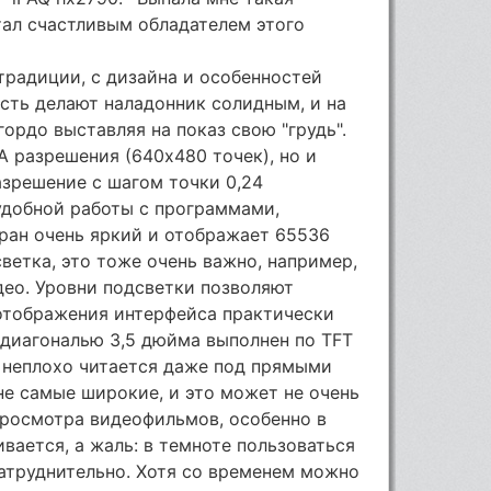
тал счастливым обладателем этого
 традиции, с дизайна и особенностей
сть делают наладонник солидным, и на
гордо выставляя на показ свою "грудь".
GA разрешения (640х480 точек), но и
зрешение с шагом точки 0,24
удобной работы с программами,
ран очень яркий и отображает 65536
ветка, это тоже очень важно, например,
део. Уровни подсветки позволяют
отображения интерфейса практически
 диагональю 3,5 дюйма выполнен по TFT
м неплохо читается даже под прямыми
не самые широкие, и это может не очень
просмотра видеофильмов, особенно в
вается, а жаль: в темноте пользоваться
атруднительно. Хотя со временем можно