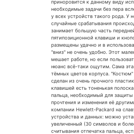
приноровится к данному виду исп
необходимые задачи без пера всле
у всех устройств такого рода. У 
случайные срабатывания происход
занимает большую часть передней
пятипозиционной клавиши и кноп
размещены удачно и в использов
"вниз" не очень удобно. Этот ма
мешает работе, но если пользова
нюанс всё-таки ощутим. Сама эта
тёмных цветов корпуса. "Костюм"
сделан из очень прочного пласти
клавишей есть тоненькая полоска
пальца, необходимый для защиты
прочтения и изменения её другим
компании Hewlett-Packard на сла
устройства и данных: можно уста
увеличенный (30 символов и боле
считывания отпечатка пальца, ес