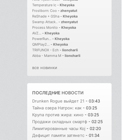
Temperature Ic
-
Kheyoka
Frostborn: Coo
-
zhenyatut
ReShade + GSha
-
Kheyoka
Swamp Attack..
-
zhenyatut
Process Monito
-
Kheyoka
AVZ...
-
Kheyoka
PowerRun...
-
Kheyoka
QMPlay2...
-
Kheyoka
TRIFUNOX - Ech
-
lioncharli
Abba - Mamma M
-
lioncharli
все новинки
ПОСЛЕДНИЕ
НОВОСТИ
Drunken Rogue выйдет 21
- 03:43
Тайна озера Натрон: как
- 03:25
Крупа против жира: кино
- 03:25
Продажи складных смартф
- 02:25
Лимитированные часы Koj
- 02:20
Дефицит памяти затянетс
- 01:34