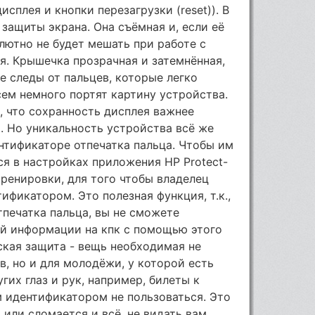
сплея и кнопки перезагрузки (reset)). В
защиты экрана. Она съёмная и, если её
лютно не будет мешать при работе с
ая. Крышечка прозрачная и затемнённая,
е следы от пальцев, которые легко
сем немного портят картину устройства.
, что сохранность дисплея важнее
. Но уникальность устройства всё же
нтификаторе отпечатка пальца. Чтобы им
ся в настройках приложения HP Protect-
тренировки, для того чтобы владелец
ификатором. Это полезная функция, т.к.,
тпечатка пальца, вы не сможете
ой информации на кпк с помощью этого
ская защита - вещь необходимая не
в, но и для молодёжи, у которой есть
гих глаз и рук, например, билеты к
м идентификатором не пользоваться. Это
 или сломается и всё, не видать вам