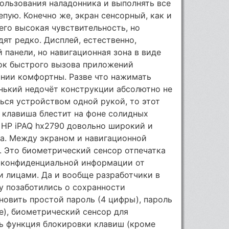
ользования наладонника и выполнять все
пую. Конечно же, экран сенсорный, как и
него высокая чувствительность, но
ят редко. Дисплей, естественно,
 панели, но навигационная зона в виде
ок быстрого вызова приложений
ании комфортны. Разве что нажимать
ленький недочёт конструкции абсолютно не
ться устройством одной рукой, то этот
 клавиша блестит на фоне солидных
 НР iPAQ hx2790 довольно широкий и
ка. Между экраном и навигационной
. Это биометрический сенсор отпечатка
 конфиденциальной информации от
и лицами. Да и вообще разработчики в
ву позаботились о сохранности
новить простой пароль (4 цифры), пароль
е), биометрический сенсор для
ть функция блокировки клавиш (кроме