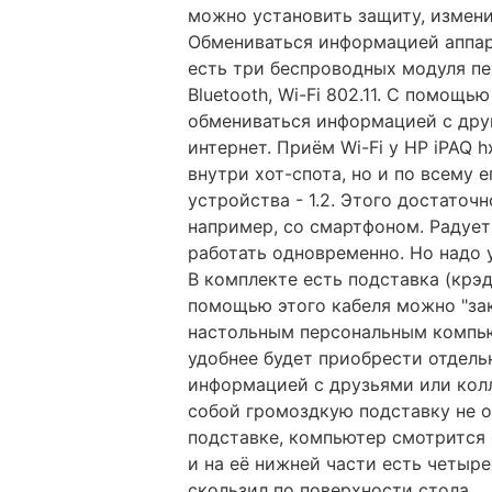
можно установить защиту, измени
Обмениваться информацией аппар
есть три беспроводных модуля пе
Bluetooth, Wi-Fi 802.11. С помощ
обмениваться информацией с дру
интернет. Приём Wi-Fi у НР iPAQ
внутри хот-спота, но и по всему е
устройства - 1.2. Этого достаточ
например, со смартфоном. Радует
работать одновременно. Но надо у
В комплекте есть подставка (крэд
помощью этого кабеля можно "зак
настольным персональным компьют
удобнее будет приобрести отдель
информацией с друзьями или кол
собой громоздкую подставку не оч
подставке, компьютер смотрится 
и на её нижней части есть четыре
скользил по поверхности стола.