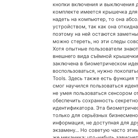
кнопки включения и выключения ди
комплекте имеется крышечка для 
надеть на компьютер, то она абсо
устройством, так как она откидн
поэтому на ней остаются заметны
можно стереть, но эти следы сов
Хотя опытные пользователи знают
внешнего вида съёмной крышечки
заключена в биометрическом иде
воспользоваться, нужно покопать
Tools. Здесь также есть функция 
смог научился пользоваться идент
не умея пользоваться сенсором о
обеспечить сохранность секретн
идентификатора. Эта биометриче
только для серьёзных бизнесмено
информация, не доступная для дру
экзамену... Но советую часто эти
же механика: что-нибудь зависнет