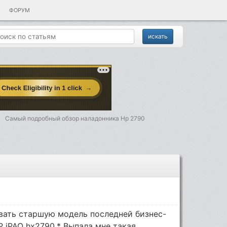
ФОРУМ
Самый подробный обзор наладонника Hp 2790
вать старшую модель последней бизнес-
НР iPAQ hx2790.* Выпала мне такая