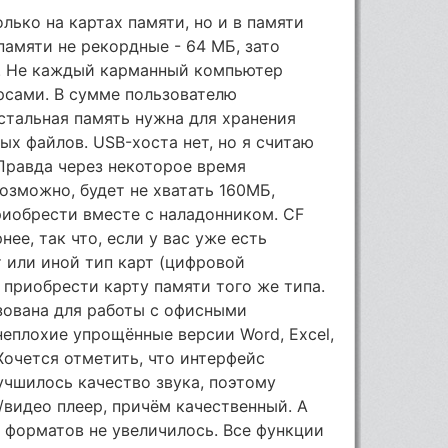
ько на картах памяти, но и в памяти
памяти не рекордные - 64 МБ, зато
Б. Не каждый карманный компьютер
рсами. В сумме пользователю
стальная память нужна для хранения
х файлов. USB-хоста нет, но я считаю
Правда через некоторое время
озможно, будет не хватать 160МБ,
риобрести вместе с наладонником. CF
ее, так что, если у вас уже есть
 или иной тип карт (цифровой
 приобрести карту памяти того же типа.
зована для работы с офисными
еплохие упрощённые версии Word, Excel,
. Хочется отметить, что интерфейс
учшилось качество звука, поэтому
/видео плеер, причём качественный. А
 форматов не увеличилось. Все функции