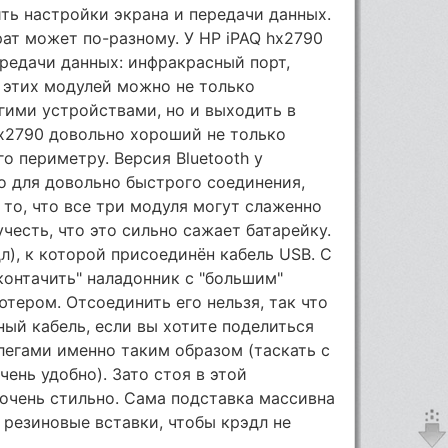
ть настройки экрана и передачи данных.
ат может по-разному. У НР iPAQ hx2790
редачи данных: инфракрасный порт,
ью этих модулей можно не только
гими устройствами, но и выходить в
 hx2790 довольно хороший не только
го периметру. Версия Bluetooth у
но для довольно быстрого соединения,
 то, что все три модуля могут слаженно
честь, что это сильно сажает батарейку.
л), к которой присоединён кабель USB. С
онтачить" наладонник с "большим"
ером. Отсоединить его нельзя, так что
ный кабель, если вы хотите поделиться
легами именно таким образом (таскать с
ень удобно). Зато стоя в этой
очень стильно. Сама подставка массивна
 резиновые вставки, чтобы крэдл не