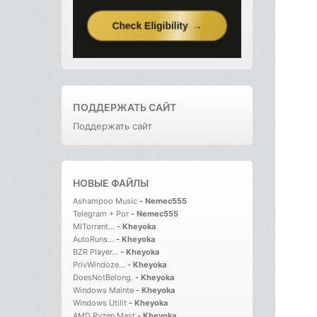
ПОДДЕРЖАТЬ САЙТ
Поддержать сайт
НОВЫЕ ФАЙЛЫ
Ashampoo Music
-
Nemec555
Telegram + Por
-
Nemec555
MITorrent...
-
Kheyoka
AutoRuns...
-
Kheyoka
BZR Player...
-
Kheyoka
PrivWindoze...
-
Kheyoka
DoesNotBelong.
-
Kheyoka
Windows Mainte
-
Kheyoka
Windows Utilit
-
Kheyoka
AMD Ryzen Mast
-
Kheyoka