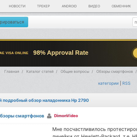
НОВОСТИ
ТРЕКЕР
ANDROID
ВИДЕО
ОБМЕННИК
рироваться
Главная
Каталог статей
Общие вопросы
Обзоры смартфонов
категории
|
RSS
 подробный обзор наладонника Hp 2790
бзоры смартфонов
DimonVideo
Мне посчастливилось протестиро
линейки от Hewlett-Packard, т.е. 