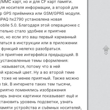
/ММС карт, но и для CF карт памяти.
ля носителя информации, а второй для
р GPS приёмника или GSM/GPRS модуля.
 iPAQ hx2790 установлена новая
bile 5.0. Благодаря этой операционке с
ельно стало удобнее и приятнее
но, но если это ваш первый карманный
паться в инструкции или в приложении
е функций нелегко разобраться.
ся приятнее интерфейса предыдущей. В
дустановленные темы оформления:
к называется, потому что в ней
й красный цвет. Ну а во второй теме
, тоже не менее приятный. Также можно
tsk. В интернете таких тем тысячи,
 приятно поменялись изображения
перь значок картинки показывает ещё и
становить уровень подсветки, узнать
памяти устройства и съёмных носителей,