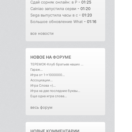
Сдай сорняк онлайн: в Р
- 01:25
Cainiao запустила серви
- 01:20
Sega выпустила часы в с
- 01:20
Большое обновление What
- 01:16
все новости
НОВОЕ НА
ФОРУМЕ
ТЕРЕМОК-Клуб братьев наших ...
Гараж...
Игра от 1->1000000...
Ассоциации...
Игра Слова =)...
Игра на две последние буквы...
Еще одна игра слова...
весь форум
НОВЫЕ КОММЕНТАРИИ