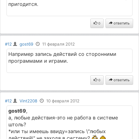
пригодится.
ответить
0
#12
gost69
11 февраля 2012
Например запись действий со сторонними
программами и играми.
ответить
0
#12
Vint2208
10 февраля 2012
gost69
,
а, любые действия-это не работа в системе
штоль?
*или ты имеешь ввиду=запись \"любых
действий\" не заходя в систему?