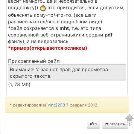
весит немного.. да и необязательно в
поддержку))
это пригодится, если допустим,
объяснять кому-то/что-то..(все шаги
расписываются/всё в подробном виде)
*файл сохраняется в
mht
, т.е. это типа
сохраненной веб-страницы(или сродни
pdf
-
файлу), а не видеозапись
*пример(открывается осликом)
Прикрепленный файл:
Внимание! У вас нет прав для просмотра
скрытого текста.
(1, 78 Mb)
* редактировал(а)
Vint2208
7 февраля 2012
ответить
3