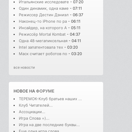
Итальянские исследовате
- 07:20
Один динамик, одна каме
- 07:11
Режиссер Дестин Дэниэл
- 06:37
Наконец-то iPhone по ра
- 06:11
Инсайдер, на которого A
- 05:11
Режиссёр Mortal Kombat
- 04:37
Одна 48-мегапиксельная
- 04:11
Intel запатентовала тех
- 03:20
Маск считает роботов по
- 03:20
все новости
НОВОЕ НА
ФОРУМЕ
ТЕРЕМОК-Клуб братьев наших ...
Клуб Читателей...
Ассоциации...
Игра Слова =)...
Игра на две последние буквы...
Еще одна игра слова...