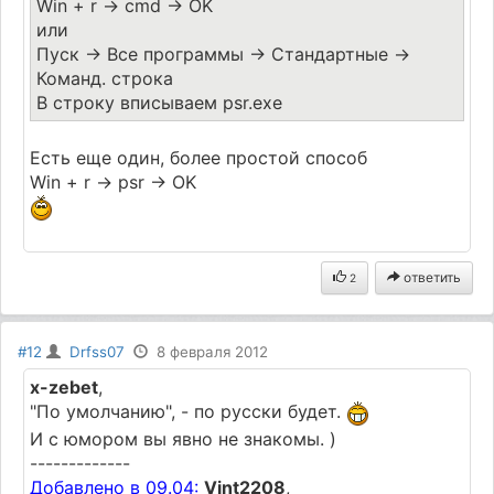
Win + r -> cmd -> OK
или
Пуск -> Все программы -> Стандартные ->
Команд. строка
В строку вписываем psr.exe
Есть еще один, более простой способ
Win + r -> psr -> OK
ответить
2
#12
Drfss07
8 февраля 2012
x-zebet
,
"По умолчанию", - по русски будет.
И с юмором вы явно не знакомы. )
-------------
Добавлено в 09.04:
Vint2208
,