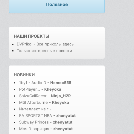
Полезное
НАШИ ПРОЕКТЫ
DVPrikol - Все приколы здесь
Только интересные новости
НОВИНКИ
1by1 - Audio D
-
Nemec555
PotPlayer...
-
Kheyoka
ShizuCallRecor
-
Ninja_H2R
MSI Afterburne
-
Kheyoka
Интеллект из г
-
EA SPORTS™ NBA
-
zhenyatut
Subway Princes
-
zhenyatut
Моя Говорящая
-
zhenyatut