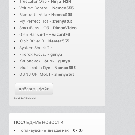
Truecaller Опр
-
Ninja_H2R
Volume Control
-
Nemec555
Bluetooth Volu
-
Nemec555
My Perfect Hot
-
zhenyatut
SmartFons - Об
-
DimonVideo
Glen Hansard -
-
wizard76
IObit Driver B
-
Nemec555
System Shock 2
-
Firefox Focus:
-
gunya
Кинопоиск－филь
-
gunya
Musixmatch Dyn
-
Nemec555
GUNS UP! Mobil
-
zhenyatut
добавить файл
все новинки
ПОСЛЕДНИЕ
НОВОСТИ
Голливудские звезды нак
- 07:37