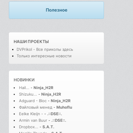
Полезное
НАШИ ПРОЕКТЫ
DVPrikol - Все приколы здесь
Только интересные новости
НОВИНКИ
Hail...
-
Ninja_H2R
Shizuku...
-
Ninja_H2R
Adguard - Bloc
-
Ninja_H2R
Файловый менед
-
Muhoflu
Eelke Kleijn -
-
.::DSE::.
Armin van Buur
-
.::DSE::.
Dropbox...
-
S.A.T.