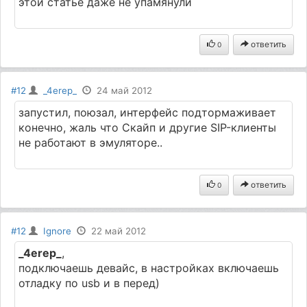
этой статье даже не упамянули
ответить
0
#12
_4erep_
24 май 2012
запустил, поюзал, интерфейс подтормаживает
конечно, жаль что Скайп и другие SIP-клиенты
не работают в эмуляторе..
ответить
0
#12
Ignore
22 май 2012
_4erep_
,
подключаешь девайс, в настройках включаешь
отладку по usb и в перед)