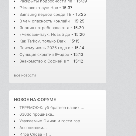
Раскрыты подробности пе
- 15:39
"Человек-паук: Нов
- 15:37
Samsung первой среди ТВ
- 15:25
В чем опасность «онлайн
- 15:25
Япония потребовала от а
- 15:20
«Человек-паук: Новый де
- 15:20
Как Tarkov, только Dark
- 15:15
Почему июль 2026 года с
- 15:14
Функция скрытия IP-адре
- 15:13
Знакомство с Софией в т
- 15:12
все новости
НОВОЕ НА
ФОРУМЕ
ТЕРЕМОК-Клуб братьев наших ...
6303с прошивка...
Уважаемые Омичи и гости гор...
Ассоциации...
Игра Слова =)...