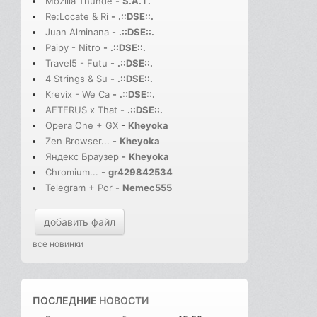
Mozilla Thunde
-
S.A.T.
Re:Locate & Ri
-
.::DSE::.
Juan Alminana
-
.::DSE::.
Paipy - Nitro
-
.::DSE::.
Travel5 - Futu
-
.::DSE::.
4 Strings & Su
-
.::DSE::.
Krevix - We Ca
-
.::DSE::.
AFTERUS x That
-
.::DSE::.
Opera One + GX
-
Kheyoka
Zen Browser...
-
Kheyoka
Яндекс Браузер
-
Kheyoka
Chromium...
-
gr429842534
Telegram + Por
-
Nemec555
добавить файл
все новинки
ПОСЛЕДНИЕ
НОВОСТИ