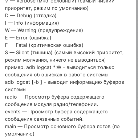
V — Verbose (многословный) (самый низкий
приоритет, режим по умолчанию)
D — Debug (отладка)
I — Info (информация)
W — Warning (предупреждение)
E — Error (ошибка)
F — Fatal (критическая ошибка)
S — Silent (тишина) (самый высокий приоритет,
режим молчания, ничего не выводиться)
пример, adb logcat *:W - выводиться только
сообщения об ошибках в работе системы
adb logcat [-b ] - выводит информацию буферов
системы
radio — Просмотр буфера содержащего
сообщения модуля радио/телефонии.
events — Просмотр буфера содержащего
сообщения связанных событий.
main — Просмотр основного буфера логов (по
умолчанию)