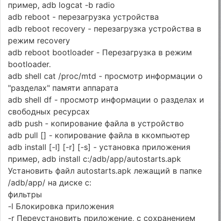
пример, adb logcat -b radio
adb reboot - перезагрузка устройства
adb reboot recovery - перезагрузка устройства в
режим recovery
adb reboot bootloader - Перезагрузка в режим
bootloader.
adb shell cat /proc/mtd - просмотр информации о
"разделах" памяти аппарата
adb shell df - просмотр информации о разделах и
свободных ресурсах
adb push - копирование файла в устройство
adb pull [] - копирование файла в ккомпьютер
adb install [-l] [-r] [-s] - установка приложения
пример, adb install с:/adb/app/autostarts.apk
Установить файл autostarts.apk лежащий в папке
/adb/app/ на диске с:
фильтры
-l Блокировка приложения
-r Переустановить приложение, с сохранением