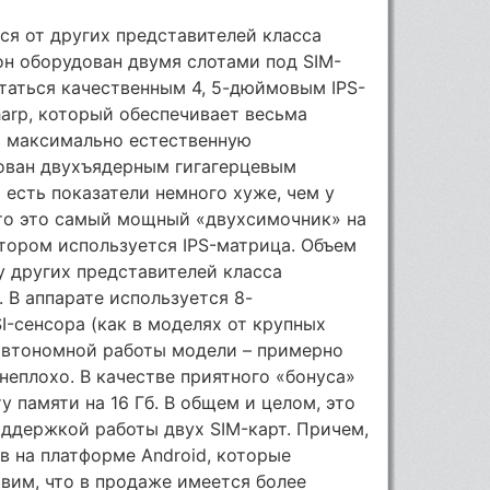
ся от других представителей класса
он оборудован двумя слотами под SIM-
таться качественным 4, 5-дюймовым IPS-
arp, который обеспечивает весьма
и максимально естественную
ован двухъядерным гигагерцевым
 есть показатели немного хуже, чем у
то это самый мощный «двухсимочник» на
котором используется IPS-матрица. Объем
у других представителей класса
 В аппарате используется 8-
I-сенсора (как в моделях от крупных
автономной работы модели – примерно
 неплохо. В качестве приятного «бонуса»
 памяти на 16 Гб. В общем и целом, это
ддержкой работы двух SIM-карт. Причем,
 на платформе Android, которые
вим, что в продаже имеется более