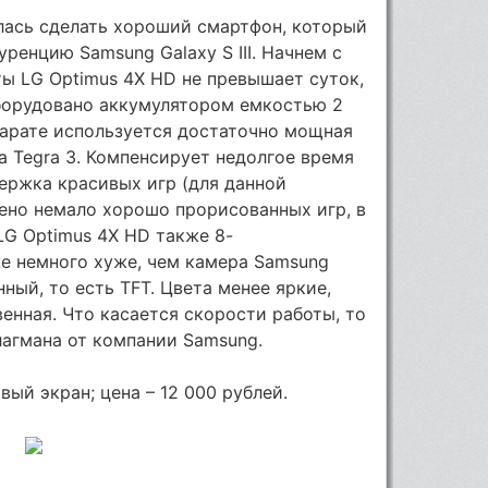
лась сделать хороший смартфон, который
ренцию Samsung Galaxy S III. Начнем с
ты LG Optimus 4X HD не превышает суток,
оборудовано аккумулятором емкостью 2
ппарате используется достаточно мощная
a Tegra 3. Компенсирует недолгое время
ержка красивых игр (для данной
ено немало хорошо прорисованных игр, в
LG Optimus 4X HD также 8-
же немного хуже, чем камера Samsung
енный, то есть TFT. Цвета менее яркие,
енная. Что касается скорости работы, то
лагмана от компании Samsung.
вый экран; цена – 12 000 рублей.