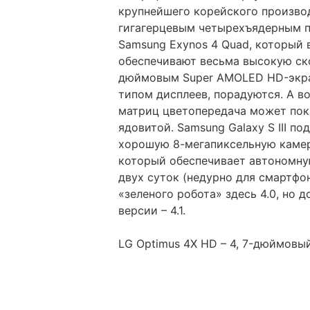
крупнейшего корейского производ
гигагерцевым четырехъядерным п
Samsung Exynos 4 Quad, который 
обеспечивают весьма высокую ско
дюймовым Super AMOLED HD-экран
типом дисплеев, порадуются. А в
матриц цветопередача может пок
ядовитой. Samsung Galaxy S III 
хорошую 8-мегапиксельную камер
который обеспечивает автономну
двух суток (недурно для смартфон
«зеленого робота» здесь 4.0, но
версии – 4.1.
LG Optimus 4X HD – 4, 7-дюймовый