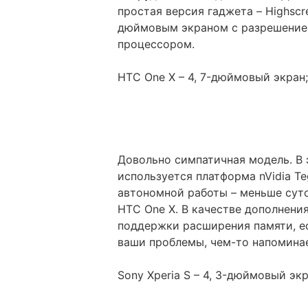
простая версия гаджета – Highscr
дюймовым экраном с разрешением
процессором.
HTC One X – 4, 7-дюймовый экран;
Довольно симпатичная модель. В э
используется платформа nVidia T
автономной работы – меньше суто
HTC One X. В качестве дополнени
поддержки расширения памяти, ес
ваши проблемы, чем-то напоминае
Sony Xperia S – 4, 3-дюймовый экр