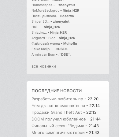
Homescapes...
-
zhenyatut
NoMoreBackgrou
-
Ninja_H2R
Пасть дьявола.
-
Boserva
Sniper 3D...
-
zhenyatut
Hail...
-
Ninja_H2R
Shizuku...
-
Ninja_H2R
Adguard - Bloc
-
Ninja_H2R
Файловый менед
-
Muhoflu
Eelke Kleijn -
-
.::DSE::.
Armin van Buur
-
.::DSE::.
все новинки
ПОСЛЕДНИЕ
НОВОСТИ
Разработчик-любитель пр
- 22:20
Чем дышат космонавты на
- 22:14
Продажи Grand Theft Aut
- 22:12
DOOM получил юбилейное
- 21:44
Финальный сезон "Ведьма
- 21:43
Много симпатичных герои
- 21:43