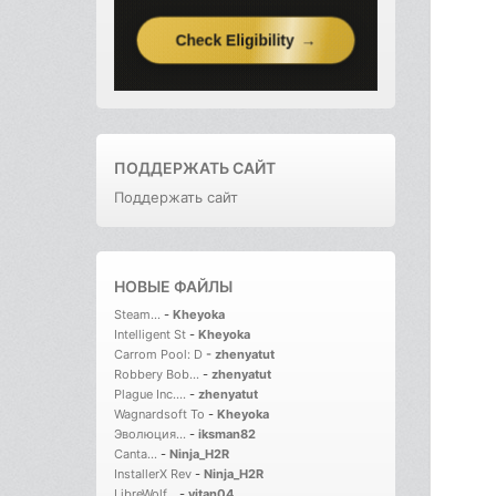
ПОДДЕРЖАТЬ САЙТ
Поддержать сайт
НОВЫЕ ФАЙЛЫ
Steam...
-
Kheyoka
Intelligent St
-
Kheyoka
Carrom Pool: D
-
zhenyatut
Robbery Bob...
-
zhenyatut
Plague Inc....
-
zhenyatut
Wagnardsoft To
-
Kheyoka
Эволюция...
-
iksman82
Canta...
-
Ninja_H2R
InstallerX Rev
-
Ninja_H2R
LibreWolf...
-
vitan04