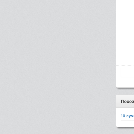
Похо
10 лу