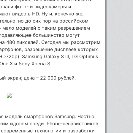
овали фото- и видеокамеры и
ают видео в HD. Ну и, конечно же,
ельно, но до сих пор на российском
о мало моделей с таким разрешением
, подавляющее большинство могут
на 480 пикселей. Сегодня мы рассмотрим
мартфонов, разрешение дисплеев которых
HD720p): Samsung Galaxy S III, LG Optimus
One X и Sony Xperia S.
вый экран; цена – 22 000 рублей.
ая модель смартфонов Samsung. Честно
еким идолом среди iPhone-ненавистников.
 современные технологии и разработки