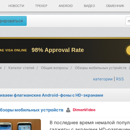
НОВОСТИ
ТРЕКЕР
ANDROID
ВИДЕО
ОБМЕННИК
рироваться
я
Каталог статей
Общие вопросы
Обзоры мобильных устройств
категории
|
RSS
иваем флагманские Android-фоны с HD-экранами
бзоры мобильных устройств
DimonVideo
В последнее время немалой попу
гаджеты с экранами HD-разрешен