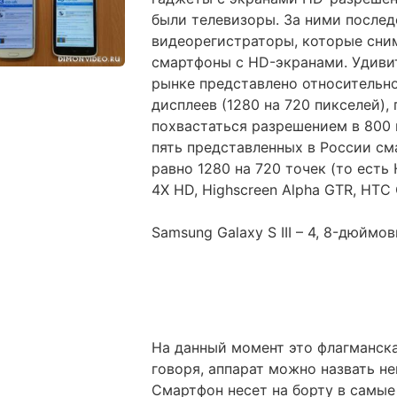
были телевизоры. За ними послед
видеорегистраторы, которые сним
смартфоны с HD-экранами. Удивит
рынке представлено относительн
дисплеев (1280 на 720 пикселей)
похвастаться разрешением в 800 
пять представленных в России с
равно 1280 на 720 точек (то есть 
4X HD, Highscreen Alpha GTR, HTC 
Samsung Galaxy S III – 4, 8-дюймо
На данный момент это флагманск
говоря, аппарат можно назвать н
Смартфон несет на борту в самые