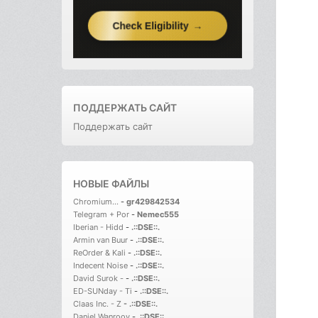
ПОДДЕРЖАТЬ САЙТ
Поддержать сайт
НОВЫЕ ФАЙЛЫ
Chromium...
-
gr429842534
Telegram + Por
-
Nemec555
Iberian - Hidd
-
.::DSE::.
Armin van Buur
-
.::DSE::.
ReOrder & Kali
-
.::DSE::.
Indecent Noise
-
.::DSE::.
David Surok -
-
.::DSE::.
ED-SUNday - Ti
-
.::DSE::.
Claas Inc. - Z
-
.::DSE::.
Daniel Wanrooy
-
.::DSE::.