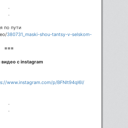
.
.
я по пути
eo/
380731_maski-shou-tantsy-v-selskom-
===
 видео с instagram
ps://www.instagram.com/p/BFNIt94qI6I/
.
.