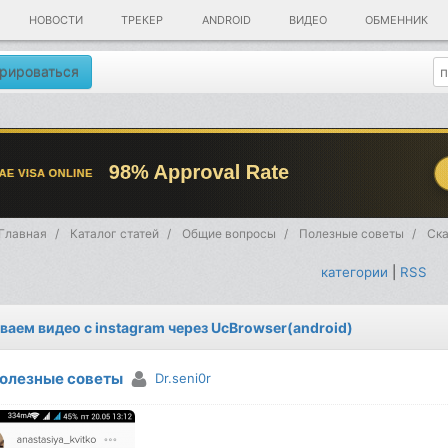
НОВОСТИ
ТРЕКЕР
ANDROID
ВИДЕО
ОБМЕННИК
рироваться
Главная
Каталог статей
Общие вопросы
Полезные советы
Ска
категории
|
RSS
ваем видео с instagram через UcBrowser(android)
олезные советы
Dr.seni0r