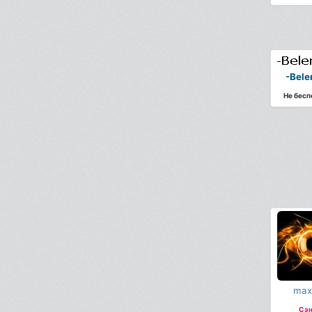
-Bele
Не бесп
max
Сэн