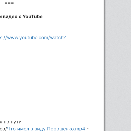
===
 видео с YouTube
ps://www.youtube.com/watch?
.
.
.
.
я по пути
eo/
Что имел в виду Порошенко.mp4
-