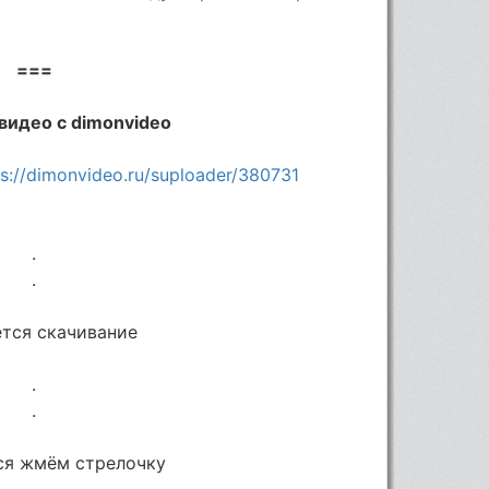
===
видео с dimonvideo
ps://dimonvideo.ru/suploader/380731
.
.
ется скачивание
.
.
тся жмём стрелочку