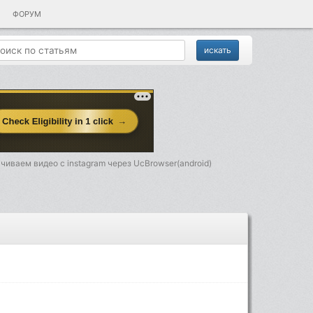
ФОРУМ
чиваем видео с instagram через UcBrowser(android)