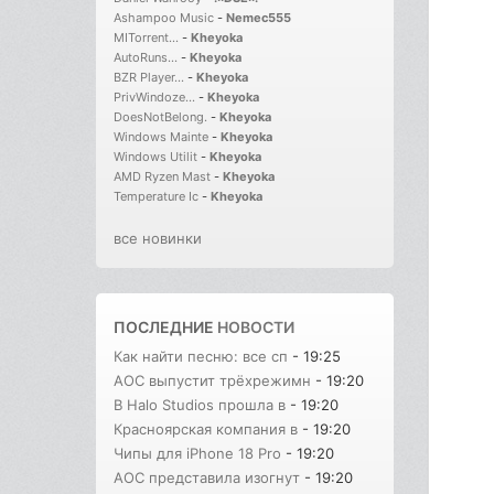
Ashampoo Music
-
Nemec555
MITorrent...
-
Kheyoka
AutoRuns...
-
Kheyoka
BZR Player...
-
Kheyoka
PrivWindoze...
-
Kheyoka
DoesNotBelong.
-
Kheyoka
Windows Mainte
-
Kheyoka
Windows Utilit
-
Kheyoka
AMD Ryzen Mast
-
Kheyoka
Temperature Ic
-
Kheyoka
все новинки
ПОСЛЕДНИЕ
НОВОСТИ
Как найти песню: все сп
- 19:25
AOC выпустит трёхрежимн
- 19:20
В Halo Studios прошла в
- 19:20
Красноярская компания в
- 19:20
Чипы для iPhone 18 Pro
- 19:20
AOC представила изогнут
- 19:20