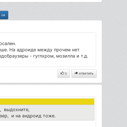
рсален.
чше. На адроиде между прочем нет
добраузеры - гуглхром, мозилла и т.д.
ответить
0
, выдохните,
ер, и на андроид тоже.