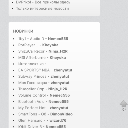
DVPrikol - Все приколы здесь
Только интересные новости
НОВИНКИ
1by1 - Audio D
-
Nemec555
PotPlayer...
-
Kheyoka
ShizuCallRecor
-
Ninja_H2R
MSI Afterburne
-
Kheyoka
Интеллект из г
-
EA SPORTS™ NBA
-
zhenyatut
Subway Princes
-
zhenyatut
Моя Говорящая
-
zhenyatut
Truecaller Опр
-
Ninja_H2R
Volume Control
-
Nemec555
Bluetooth Volu
-
Nemec555
My Perfect Hot
-
zhenyatut
SmartFons - Об
-
DimonVideo
Glen Hansard -
-
wizard76
IObit Driver B
-
Nemec555