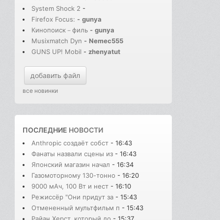
System Shock 2
-
Firefox Focus:
-
gunya
Кинопоиск－филь
-
gunya
Musixmatch Dyn
-
Nemec555
GUNS UP! Mobil
-
zhenyatut
добавить файл
все новинки
ПОСЛЕДНИЕ
НОВОСТИ
Anthropic создаёт собст
- 16:43
Фанаты назвали сцены из
- 16:43
Японский магазин начал
- 16:34
Газомоторному 130-тонно
- 16:20
9000 мАч, 100 Вт и нест
- 16:10
Режиссёр "Они придут за
- 15:43
Отмененный мультфильм п
- 15:43
Райан Херст, который до
- 15:37