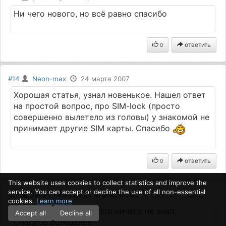
Ни чего нового, но всё равно спасибо
ответить
0
#14
Neon-max
24 марта 2007
Хорошая статья, узнал новенькое. Нашел ответ
на простой вопрос, про SIM-lock (просто
совершенно вылетело из головы) у знакомой не
принимает другие SIM карты. Спасибо
ответить
0
This website uses cookies to collect statistics and improve the
service. You can accept or decline the use of all non-essential
#14
faraon6670
18 марта 2007
cookies.
Learn more
О симках я и до сих пор ничего не знал.
Accept all
Decline all
Спасибо большое!!!