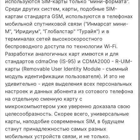
используются SIM-карты только "мини-формата".
Среди других систем, карты, подобные SIM-
картам стандарта GSM, используются в телефонах
мобильной спутниковой связи ("Инмарсат мини-
М", "Иридиум", "Глобалстар" "Турайя") и в
терминалах сетей высокоскоростного
беспроводного доступа по технологии Wi-Fi.
Разработки аналогичных карт имеются и для
стандартов cdmaOne (IS-95) и CDMA2000 - R-UIM-
карты (Removable User Identity Module - съемный
модуль идентификации пользователя). И это не
удивительно - идея выделения всех персональных
настроек и данных абонента из сотового телефона
на отдельную сменную карту с
микрокомпьютером уже уверенно доказала свою
целесообразность. Скорее всего, универсальные
карты, наподобие современных SIM, в будущем
станут принадлежностью самых разных
мобильных устройств связи, и не только.