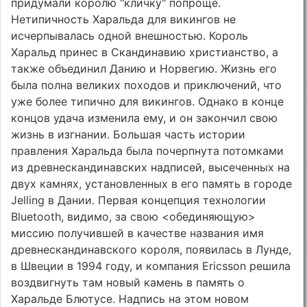
придумали королю "кличку" попроще.
Нетипичность Харальда для викингов не
исчерпывалась одной внешностью. Король
Харальд принес в Скандинавию христианство, а
также объединил Данию и Норвегию. Жизнь его
была полна великих походов и приключений, что
уже более типично для викингов. Однако в конце
концов удача изменила ему, и он закончил свою
жизнь в изгнании. Большая часть истории
правления Харальда была почерпнута потомками
из древнескандинавских надписей, высеченных на
двух камнях, установленных в его память в городе
Jelling в Дании. Первая концепция технологии
Bluetooth, видимо, за свою <обединяющую>
миссию получившей в качестве названия имя
древнескандинавского короля, появилась в Лунде,
в Швеции в 1994 году, и компания Ericsson решила
воздвигнуть там новый камень в память о
Харальде Блютусе. Надпись на этом новом