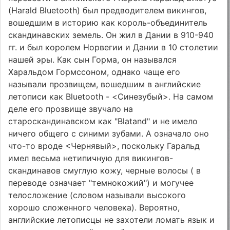
(Harald Bluetooth) был предводителем викингов,
вошедшим в историю как король-объединитель
скандинавских земель. Он жил в Дании в 910-940
гг. и был королем Норвегии и Дании в 10 столетии
нашей эры. Как сын Горма, он назывался
Харальдом Гормссоном, однако чаще его
называли прозвищем, вошедшим в английские
летописи как Bluetooth - <Синезубый>. На самом
деле его прозвище звучало на
староскандинавском как "Blatand" и не имело
ничего общего с синими зубами. А означало оно
что-то вроде <Чернявый>, поскольку Гаральд
имел весьма нетипичную для викингов-
скандинавов смуглую кожу, черные волосы (
в
переводе означает "темнокожий") и могучее
телосложение (словом
называли высокого
хорошо сложенного человека). Вероятно,
английские летописцы не захотели ломать язык и