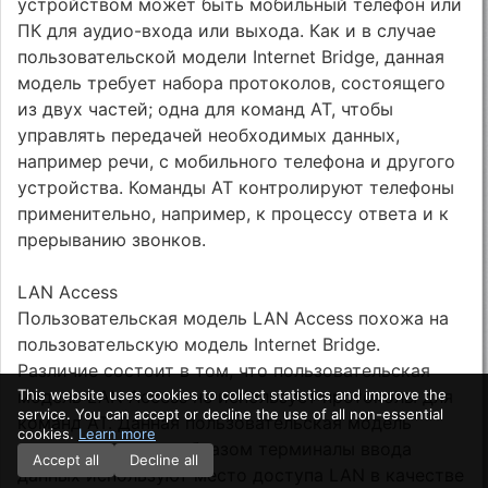
устройством может быть мобильный телефон или
ПК для аудио-входа или выхода. Как и в случае
пользовательской модели Internet Bridge, данная
модель требует набора протоколов, состоящего
из двух частей; одна для команд AT, чтобы
управлять передачей необходимых данных,
например речи, с мобильного телефона и другого
устройства. Команды AT контролируют телефоны
применительно, например, к процессу ответа и к
прерыванию звонков.
LAN Access
Пользовательская модель LAN Access похожа на
пользовательскую модель Internet Bridge.
Различие состоит в том, что пользовательская
модель LAN Access не использует протоколы для
This website uses cookies to collect statistics and improve the
service. You can accept or decline the use of all non-essential
команд AT. Данная пользовательская модель
cookies.
Learn more
описывает, каким образом терминалы ввода
Accept all
Decline all
данных используют место доступа LAN в качестве