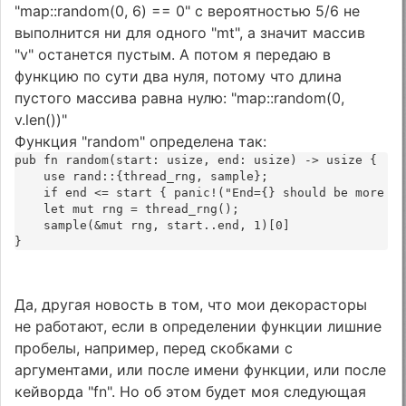
"map::random(0, 6) == 0" с вероятностью 5/6 не
выполнится ни для одного "mt", а значит массив
"v" останется пустым. А потом я передаю в
функцию по сути два нуля, потому что длина
пустого массива равна нулю: "map::random(0,
v.len())"
Функция "random" определена так:
pub fn random(start: usize, end: usize) -> usize {
    use rand::{thread_rng, sample};
    if end <= start { panic!("End={} should be more t
    let mut rng = thread_rng();
    sample(&mut rng, start..end, 1)[0]
}
Да, другая новость в том, что мои декорасторы
не работают, если в определении функции лишние
пробелы, например, перед скобками с
аргументами, или после имени функции, или после
кейворда "fn". Но об этом будет моя следующая