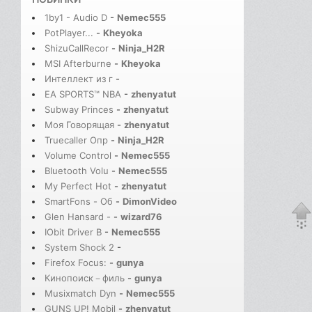
1by1 - Audio D
-
Nemec555
PotPlayer...
-
Kheyoka
ShizuCallRecor
-
Ninja_H2R
MSI Afterburne
-
Kheyoka
Интеллект из г
-
EA SPORTS™ NBA
-
zhenyatut
Subway Princes
-
zhenyatut
Моя Говорящая
-
zhenyatut
Truecaller Опр
-
Ninja_H2R
Volume Control
-
Nemec555
Bluetooth Volu
-
Nemec555
My Perfect Hot
-
zhenyatut
SmartFons - Об
-
DimonVideo
Glen Hansard -
-
wizard76
IObit Driver B
-
Nemec555
System Shock 2
-
Firefox Focus:
-
gunya
Кинопоиск－филь
-
gunya
Musixmatch Dyn
-
Nemec555
GUNS UP! Mobil
-
zhenyatut