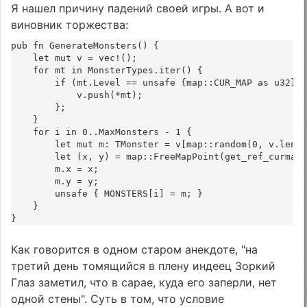
Я нашел причину падений своей игры. А вот и
виновник торжества:
pub fn GenerateMonsters() {
    let mut v = vec!();
    for mt in MonsterTypes.iter() {
        if (mt.Level == unsafe {map::CUR_MAP as u32})
            v.push(*mt);
        };
    }
    for i in 0..MaxMonsters - 1 {
        let mut m: TMonster = v[map::random(0, v.len(
        let (x, y) = map::FreeMapPoint(get_ref_curmap
        m.x = x;
        m.y = y;
        unsafe { MONSTERS[i] = m; }
    }
}
Как говорится в одном старом анекдоте, "на
третий день томящийся в плену индеец Зоркий
Глаз заметил, что в сарае, куда его заперли, нет
одной стены". Суть в том, что условие