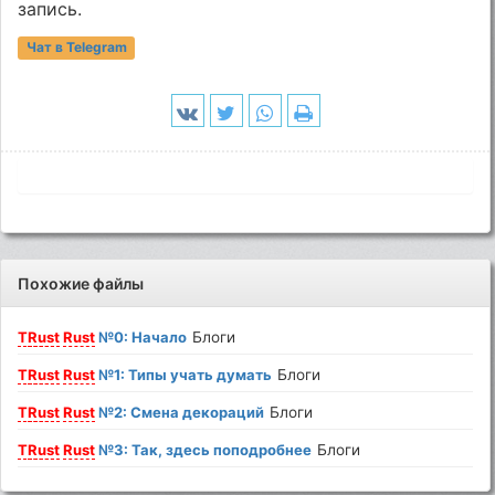
запись.
Чат в Telegram
Похожие файлы
T
Rust
Rust
№0: Начало
Блоги
T
Rust
Rust
№1: Типы учать думать
Блоги
T
Rust
Rust
№2: Смена декораций
Блоги
T
Rust
Rust
№3: Так, здесь поподробнее
Блоги