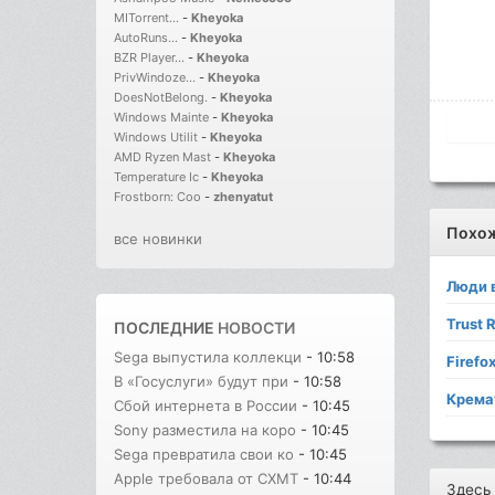
MITorrent...
-
Kheyoka
AutoRuns...
-
Kheyoka
BZR Player...
-
Kheyoka
PrivWindoze...
-
Kheyoka
DoesNotBelong.
-
Kheyoka
Windows Mainte
-
Kheyoka
Windows Utilit
-
Kheyoka
AMD Ryzen Mast
-
Kheyoka
Temperature Ic
-
Kheyoka
Frostborn: Coo
-
zhenyatut
Похо
все новинки
Люди 
Trust 
ПОСЛЕДНИЕ
НОВОСТИ
Sega выпустила коллекци
- 10:58
Firefo
В «Госуслуги» будут при
- 10:58
Крема
Сбой интернета в России
- 10:45
Sony разместила на коро
- 10:45
Sega превратила свои ко
- 10:45
Apple требовала от CXMT
- 10:44
Здесь