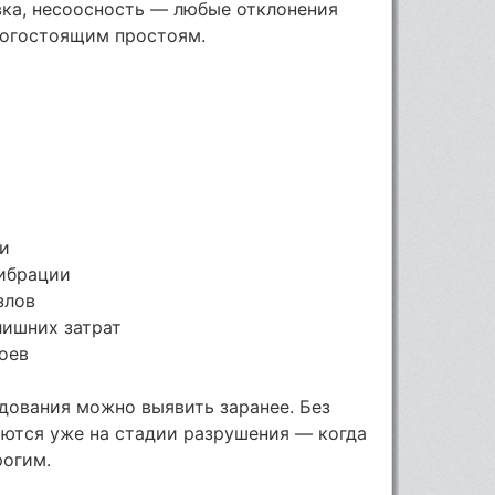
вка, несоосность — любые отклонения
рогостоящим простоям.
ки
ибрации
злов
лишних затрат
оев
дования можно выявить заранее. Без
ются уже на стадии разрушения — когда
рогим.