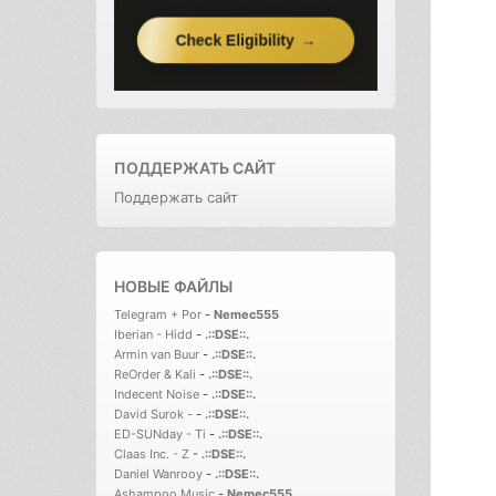
ПОДДЕРЖАТЬ САЙТ
Поддержать сайт
НОВЫЕ ФАЙЛЫ
Telegram + Por
-
Nemec555
Iberian - Hidd
-
.::DSE::.
Armin van Buur
-
.::DSE::.
ReOrder & Kali
-
.::DSE::.
Indecent Noise
-
.::DSE::.
David Surok -
-
.::DSE::.
ED-SUNday - Ti
-
.::DSE::.
Claas Inc. - Z
-
.::DSE::.
Daniel Wanrooy
-
.::DSE::.
Ashampoo Music
-
Nemec555