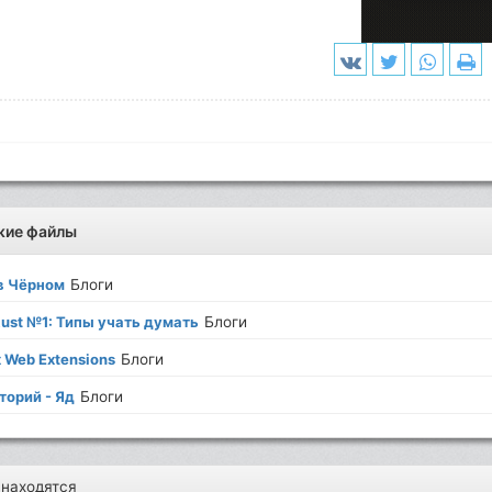
жие файлы
в Чёрном
Блоги
Rust №1: Типы учать думать
Блоги
x Web Extensions
Блоги
торий - Яд
Блоги
 находятся