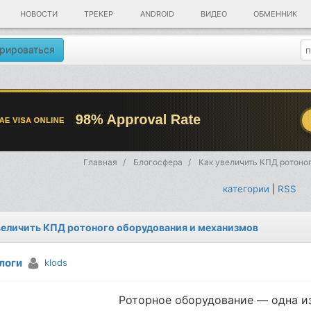
НОВОСТИ
ТРЕКЕР
ANDROID
ВИДЕО
ОБМЕННИК
рироваться
Главная
Блогосфера
Как увеличить КПД ротоно
категории
|
RSS
величить КПД ротоного оборудования и механизмов
логи
klods
Роторное оборудование — одна и