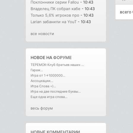
Поклонники серии Fallou
- 10:43
Владелец ПК собрал кабе
- 10:43
всего 
Только 5,6% игроков про
- 10:43
Larian забанили на YouT
- 10:43
все новости
НОВОЕ НА
ФОРУМЕ
ТЕРЕМОК-Клуб братьев наших ...
Гараж...
Игра от 1->1000000...
Ассоциации...
Игра Слова =)...
Игра на две последние буквы...
Еще одна игра слова...
весь форум
НОВЫЕ КОММЕНТАРИИ