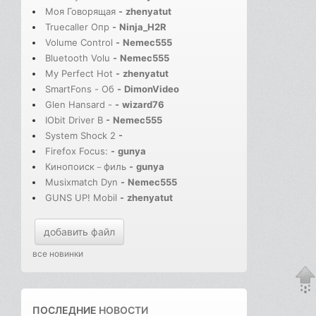
Моя Говорящая
-
zhenyatut
Truecaller Опр
-
Ninja_H2R
Volume Control
-
Nemec555
Bluetooth Volu
-
Nemec555
My Perfect Hot
-
zhenyatut
SmartFons - Об
-
DimonVideo
Glen Hansard -
-
wizard76
IObit Driver B
-
Nemec555
System Shock 2
-
Firefox Focus:
-
gunya
Кинопоиск－филь
-
gunya
Musixmatch Dyn
-
Nemec555
GUNS UP! Mobil
-
zhenyatut
добавить файл
все новинки
ПОСЛЕДНИЕ
НОВОСТИ