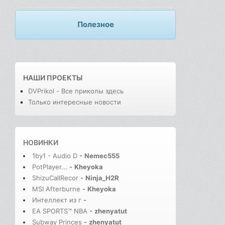
Полезное
НАШИ ПРОЕКТЫ
DVPrikol - Все приколы здесь
Только интересные новости
НОВИНКИ
1by1 - Audio D
-
Nemec555
PotPlayer...
-
Kheyoka
ShizuCallRecor
-
Ninja_H2R
MSI Afterburne
-
Kheyoka
Интеллект из г
-
EA SPORTS™ NBA
-
zhenyatut
Subway Princes
-
zhenyatut