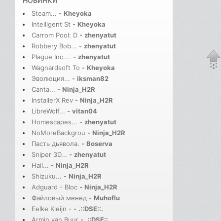
НОВИНКИ
Steam...
-
Kheyoka
Intelligent St
-
Kheyoka
Carrom Pool: D
-
zhenyatut
Robbery Bob...
-
zhenyatut
Plague Inc....
-
zhenyatut
Wagnardsoft To
-
Kheyoka
Эволюция...
-
iksman82
Canta...
-
Ninja_H2R
InstallerX Rev
-
Ninja_H2R
LibreWolf...
-
vitan04
Homescapes...
-
zhenyatut
NoMoreBackgrou
-
Ninja_H2R
Пасть дьявола.
-
Boserva
Sniper 3D...
-
zhenyatut
Hail...
-
Ninja_H2R
Shizuku...
-
Ninja_H2R
Adguard - Bloc
-
Ninja_H2R
Файловый менед
-
Muhoflu
Eelke Kleijn -
-
.::DSE::.
Armin van Buur
-
.::DSE::.