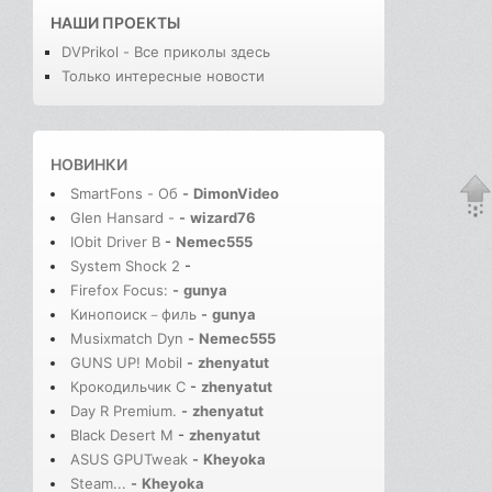
НАШИ ПРОЕКТЫ
DVPrikol - Все приколы здесь
Только интересные новости
НОВИНКИ
SmartFons - Об
-
DimonVideo
Glen Hansard -
-
wizard76
IObit Driver B
-
Nemec555
System Shock 2
-
Firefox Focus:
-
gunya
Кинопоиск－филь
-
gunya
Musixmatch Dyn
-
Nemec555
GUNS UP! Mobil
-
zhenyatut
Крокодильчик С
-
zhenyatut
Day R Premium.
-
zhenyatut
Black Desert M
-
zhenyatut
ASUS GPUTweak
-
Kheyoka
Steam...
-
Kheyoka