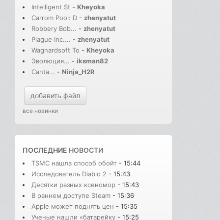
Intelligent St
-
Kheyoka
Carrom Pool: D
-
zhenyatut
Robbery Bob...
-
zhenyatut
Plague Inc....
-
zhenyatut
Wagnardsoft To
-
Kheyoka
Эволюция...
-
iksman82
Canta...
-
Ninja_H2R
добавить файл
все новинки
ПОСЛЕДНИЕ
НОВОСТИ
TSMC нашла способ обойт
- 15:44
Исследователь Diablo 2
- 15:43
Десятки разных ксеномор
- 15:43
В раннем доступе Steam
- 15:36
Apple может поднять цен
- 15:35
Ученые нашли «батарейку
- 15:25