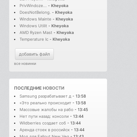
PrivWindoze...
-
Kheyoka
DoesNotBelong.
-
Kheyoka
Windows Mainte
-
Kheyoka
Windows Utilit
-
Kheyoka
AMD Ryzen Mast
-
Kheyoka
Temperature Ic
-
Kheyoka
добавить файл
все новинки
ПОСЛЕДНИЕ
НОВОСТИ
Samsung разрабатывает д
- 13:58
«Это реально происходит
- 13:58
Массовые жалобы на рабо
- 13:45
Нет пути назад: консоли
- 13:44
Wildberries создает соб
- 13:44
Аренда стоек в российск
- 13:44
Мод для Fallout New Veg
- 13:43