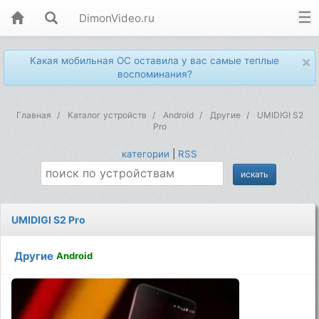
DimonVideo.ru
×
Какая мобильная ОС оставила у вас самые теплые
воспоминания?
Главная
Каталог устройств
Android
Другие
UMIDIGI S2
Pro
категории
|
RSS
UMIDIGI S2 Pro
Другие
Android