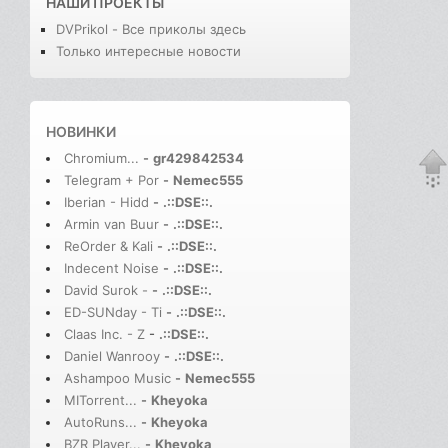
НАШИ ПРОЕКТЫ
DVPrikol - Все приколы здесь
Только интересные новости
НОВИНКИ
Chromium...
-
gr429842534
Telegram + Por
-
Nemec555
Iberian - Hidd
-
.::DSE::.
Armin van Buur
-
.::DSE::.
ReOrder & Kali
-
.::DSE::.
Indecent Noise
-
.::DSE::.
David Surok -
-
.::DSE::.
ED-SUNday - Ti
-
.::DSE::.
Claas Inc. - Z
-
.::DSE::.
Daniel Wanrooy
-
.::DSE::.
Ashampoo Music
-
Nemec555
MITorrent...
-
Kheyoka
AutoRuns...
-
Kheyoka
BZR Player...
-
Kheyoka