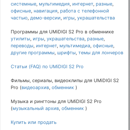
системные
,
мультимедия
,
интернет
,
разные
,
офисные
,
навигация
,
работа с телефонной
частью
,
демо-версии
,
игры
,
украшательства
Программы для UMiDIGI S2 Pro в обменнике
утилиты
,
игры
,
украшательства
,
разные
,
переводы
,
интернет
,
мультимедиа
,
офисные
,
другие программы
,
шрифты
,
темы для лончеров
Статьи (FAQ) по UMiDIGI S2 Pro
Фильмы, сериалы, видеоклипы для UMiDIGI S2
Pro (
видеоархив
,
обменник
)
Музыка и рингтоны для UMiDIGI S2 Pro
(
музыкальный архив
,
обменник
)
Купить или продать