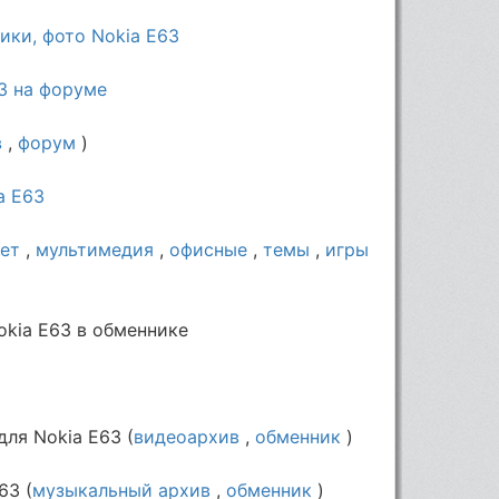
ики, фото Nokia E63
3 на форуме
в
,
форум
)
a E63
ет
,
мультимедия
,
офисные
,
темы
,
игры
okia E63 в обменнике
ля Nokia E63 (
видеоархив
,
обменник
)
63 (
музыкальный архив
,
обменник
)