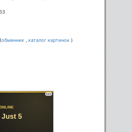
63
(
обменник
,
каталог картинок
)