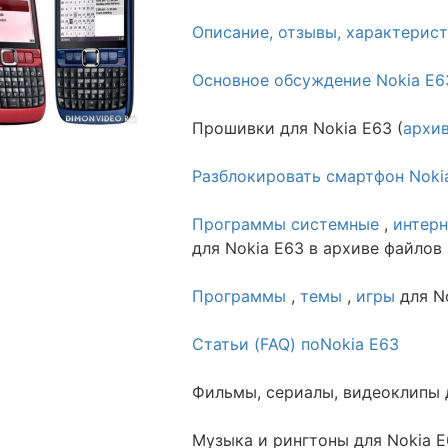
Описание, отзывы, характерист
Основное обсуждение Nokia E6
Прошивки для Nokia E63 (
архи
Разблокировать смартфон Noki
Программы системные
,
интерн
для Nokia E63 в архиве файлов
Программы
,
темы
,
игры
для N
Статьи (FAQ) поNokia E63
Фильмы, сериалы, видеоклипы д
Музыка и рингтоны для Nokia E