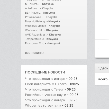
MITorrent...
-
Kheyoka
AutoRuns...
-
Kheyoka
BZR Player...
-
Kheyoka
PrivWindoze...
-
Kheyoka
DoesNotBelong.
-
Kheyoka
Windows Mainte
-
Kheyoka
Windows Utilit
-
Kheyoka
AMD Ryzen Mast
-
Kheyoka
Temperature Ic
-
Kheyoka
Frostborn: Coo
-
zhenyatut
все новинки
Здесь
ПОСЛЕДНИЕ
НОВОСТИ
Что происходит с интерн
- 09:25
всего 
Сбой интернета МТС сего
- 09:25
Что происходит с Telegr
- 09:25
Российские ученые научи
- 09:25
Что происходит с интерн
- 09:25
Wildberries готовится к
- 09:25