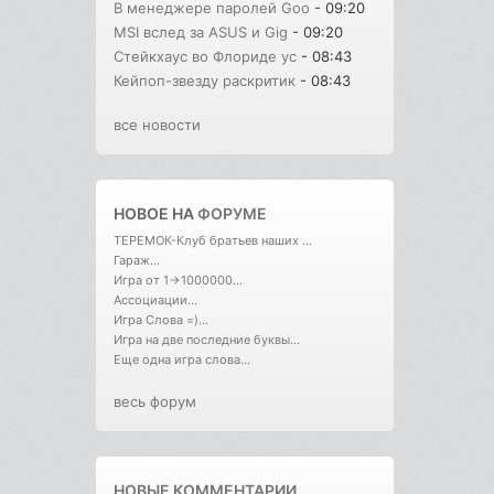
В менеджере паролей Goo
- 09:20
MSI вслед за ASUS и Gig
- 09:20
Стейкхаус во Флориде ус
- 08:43
Кейпоп-звезду раскритик
- 08:43
все новости
НОВОЕ НА
ФОРУМЕ
ТЕРЕМОК-Клуб братьев наших ...
Гараж...
Игра от 1->1000000...
Ассоциации...
Игра Слова =)...
Игра на две последние буквы...
Еще одна игра слова...
весь форум
НОВЫЕ КОММЕНТАРИИ