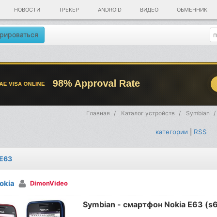
НОВОСТИ
ТРЕКЕР
ANDROID
ВИДЕО
ОБМЕННИК
рироваться
Главная
Каталог устройств
Symbian
категории
|
RSS
 E63
okia
DimonVideo
Symbian - смартфон Nokia E63 (s