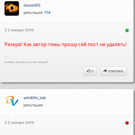
maxel85
репутация:
774
2
2 января 2010
Резерв! Как автор темы прошу сей пост не удалять!
---
Symbian, воскресни, я все прощу!!!
ответить
0
wildlife_lab
репутация:
3
2 января 2010