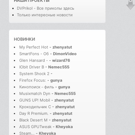
НАШИ ПРОЕКТЫ
DVPrikol - Все приколы здесь
Только интересные новости
НОВИНКИ
My Perfect Hot
-
zhenyatut
SmartFons - Об
-
DimonVideo
Glen Hansard -
-
wizard76
IObit Driver B
-
Nemec555
System Shock 2
-
Firefox Focus:
-
gunya
Кинопоиск－филь
-
gunya
Musixmatch Dyn
-
Nemec555
GUNS UP! Mobil
-
zhenyatut
Крокодильчик С
-
zhenyatut
Day R Premium.
-
zhenyatut
Black Desert M
-
zhenyatut
ASUS GPUTweak
-
Kheyoka
Steam...
-
Kheyoka