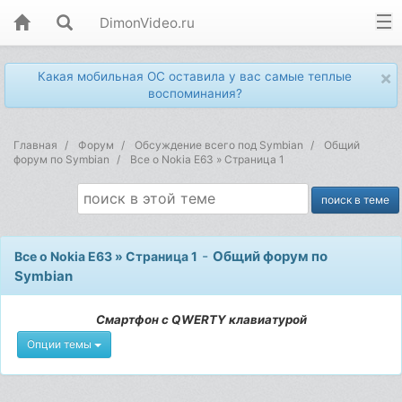
DimonVideo.ru
×
Какая мобильная ОС оставила у вас самые теплые
воспоминания?
Главная
Форум
Обсуждение всего под Symbian
Общий
форум по Symbian
Все о Nokia E63 » Страница 1
-
Общий форум по
Все о Nokia E63 » Страница 1
Symbian
Смартфон с QWERTY клавиатурой
Опции темы