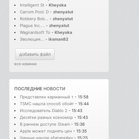
Intelligent St
-
Kheyoka
Carrom Pool: D
-
zhenyatut
Robbery Bob...
-
zhenyatut
Plague Inc....
-
zhenyatut
Wagnardsoft To
-
Kheyoka
Эволюция...
-
iksman82
добавить файл
все новинки
ПОСЛЕДНИЕ
НОВОСТИ
Представлен карманный т
- 15:58
TSMC нашла способ обойт
- 15:44
Исследователь Diablo 2
- 15:43
Десятки разных ксеномор
- 15:43
В раннем доступе Steam
- 15:36
Apple может поднять цен
- 15:35
Ученые нашли «батарейку
- 15:25