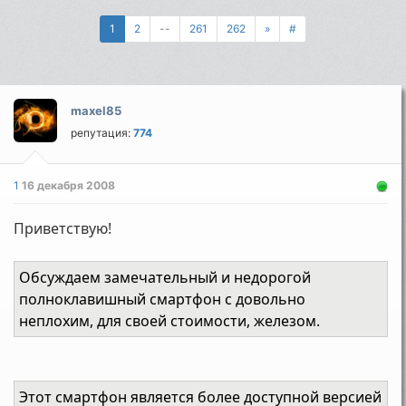
1
2
--
261
262
»
#
maxel85
репутация:
774
1
16 декабря 2008
Приветствую!
Обсуждаем замечательный и недорогой
полноклавишный смартфон с довольно
неплохим, для своей стоимости, железом.
Этот смартфон является более доступной версией