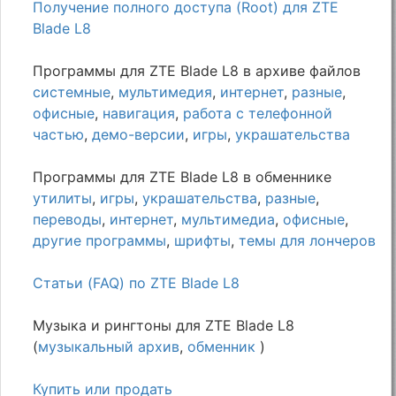
Получение полного доступа (Root) для ZTE
Blade L8
Программы для ZTE Blade L8 в архиве файлов
системные
,
мультимедия
,
интернет
,
разные
,
офисные
,
навигация
,
работа с телефонной
частью
,
демо-версии
,
игры
,
украшательства
Программы для ZTE Blade L8 в обменнике
утилиты
,
игры
,
украшательства
,
разные
,
переводы
,
интернет
,
мультимедиа
,
офисные
,
другие программы
,
шрифты
,
темы для лончеров
Статьи (FAQ) по ZTE Blade L8
Музыка и рингтоны для ZTE Blade L8
(
музыкальный архив
,
обменник
)
Купить или продать