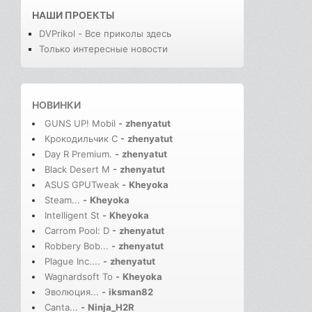
НАШИ ПРОЕКТЫ
DVPrikol - Все приколы здесь
Только интересные новости
НОВИНКИ
GUNS UP! Mobil
-
zhenyatut
Крокодильчик С
-
zhenyatut
Day R Premium.
-
zhenyatut
Black Desert M
-
zhenyatut
ASUS GPUTweak
-
Kheyoka
Steam...
-
Kheyoka
Intelligent St
-
Kheyoka
Carrom Pool: D
-
zhenyatut
Robbery Bob...
-
zhenyatut
Plague Inc....
-
zhenyatut
Wagnardsoft To
-
Kheyoka
Эволюция...
-
iksman82
Canta...
-
Ninja_H2R