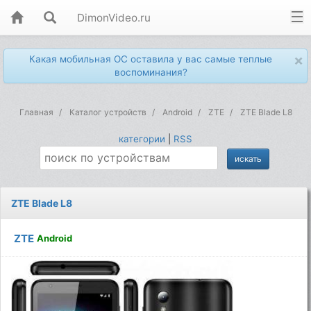
DimonVideo.ru
×
Какая мобильная ОС оставила у вас самые теплые
воспоминания?
Главная
Каталог устройств
Android
ZTE
ZTE Blade L8
категории
|
RSS
ZTE Blade L8
ZTE
Android