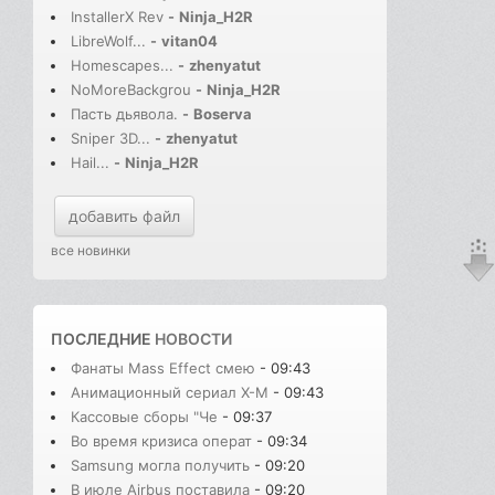
InstallerX Rev
-
Ninja_H2R
LibreWolf...
-
vitan04
Homescapes...
-
zhenyatut
NoMoreBackgrou
-
Ninja_H2R
Пасть дьявола.
-
Boserva
Sniper 3D...
-
zhenyatut
Hail...
-
Ninja_H2R
добавить файл
все новинки
ПОСЛЕДНИЕ
НОВОСТИ
Фанаты Mass Effect смею
- 09:43
Анимационный сериал X-M
- 09:43
Кассовые сборы "Че
- 09:37
Во время кризиса операт
- 09:34
Samsung могла получить
- 09:20
В июле Airbus поставила
- 09:20