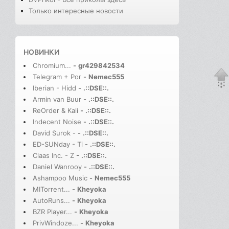
Только интересные новости
НОВИНКИ
Chromium...
-
gr429842534
Telegram + Por
-
Nemec555
Iberian - Hidd
-
.::DSE::.
Armin van Buur
-
.::DSE::.
ReOrder & Kali
-
.::DSE::.
Indecent Noise
-
.::DSE::.
David Surok -
-
.::DSE::.
ED-SUNday - Ti
-
.::DSE::.
Claas Inc. - Z
-
.::DSE::.
Daniel Wanrooy
-
.::DSE::.
Ashampoo Music
-
Nemec555
MITorrent...
-
Kheyoka
AutoRuns...
-
Kheyoka
BZR Player...
-
Kheyoka
PrivWindoze...
-
Kheyoka