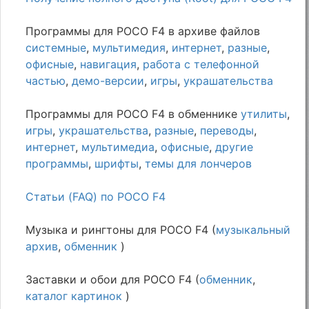
Программы для POCO F4 в архиве файлов
системные
,
мультимедия
,
интернет
,
разные
,
офисные
,
навигация
,
работа с телефонной
частью
,
демо-версии
,
игры
,
украшательства
Программы для POCO F4 в обменнике
утилиты
,
игры
,
украшательства
,
разные
,
переводы
,
интернет
,
мультимедиа
,
офисные
,
другие
программы
,
шрифты
,
темы для лончеров
Статьи (FAQ) по POCO F4
Музыка и рингтоны для POCO F4 (
музыкальный
архив
,
обменник
)
Заставки и обои для POCO F4 (
обменник
,
каталог картинок
)