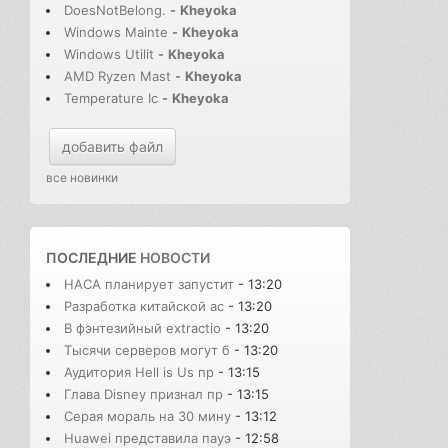
DoesNotBelong.
-
Kheyoka
Windows Mainte
-
Kheyoka
Windows Utilit
-
Kheyoka
AMD Ryzen Mast
-
Kheyoka
Temperature Ic
-
Kheyoka
добавить файл
все новинки
ПОСЛЕДНИЕ
НОВОСТИ
НАСА планирует запустит
- 13:20
Разработка китайской ac
- 13:20
В фэнтезийный extractio
- 13:20
Тысячи серверов могут б
- 13:20
Аудитория Hell is Us пр
- 13:15
Глава Disney признал пр
- 13:15
Серая мораль на 30 мину
- 13:12
Huawei представила пауэ
- 12:58