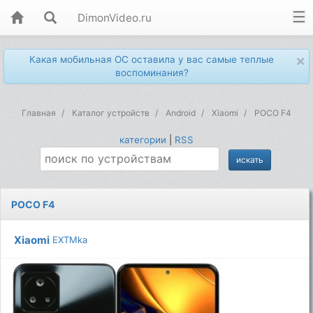
DimonVideo.ru
×
Какая мобильная ОС оставила у вас самые теплые
воспоминания?
Главная
Каталог устройств
Android
Xiaomi
POCO F4
категории
|
RSS
POCO F4
Xiaomi
EXTMka