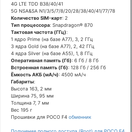
4G LTE TDD B38/40/41
5G NSA&SA N1/3/5/7/8/20/28/38/40/41/77/78
Количество SIM-карт
: 2
Тип процессора
: Snapdragon®️ 870
Тактовая частота (ГГц)
:
1 ядро Prime (на базе A77), 3, 2 ГГц
3 ядра Gold (на базе A77), 2, 42 ГГц
4 ядра Silver (на базе A55), 1, 8 ГГц
Оперативная память (Гб)
: 6 Гб / 8 Гб
Встроенная память (Гб)
: 128 Гб / 256 Гб
Ёмкость АКБ (мА/ч)
: 4500 мА/ч
Габариты
:
Высота 163, 2 мм
Ширина 75, 95 мм
Толщина 7, 7 мм
Вес 195 г
Прошивки для POCO F4
обменник
Получение полного доступа (Root) для POCO F4