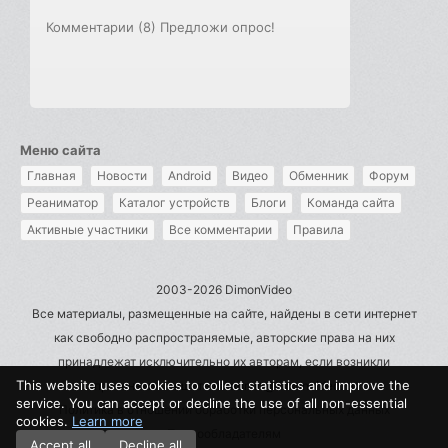
Комментарии (8)
Предложи опрос!
Меню сайта
Главная
Новости
Android
Видео
Обменник
Форум
Реаниматор
Каталог устройств
Блоги
Команда сайта
Активные участники
Все комментарии
Правила
2003-2026 DimonVideo
Все материалы, размещенные на сайте, найдены в сети интернет
как свободно распространяемые, авторские права на них
принадлежат исключительно их авторам, если возникли
This website uses cookies to collect statistics and improve the
претензии - пишите на admin@dimonvideo.ru
service. You can accept or decline the use of all non-essential
Политика в отношении обработки персональных данных
cookies.
Learn more
Правообладателям
Accept all
Decline all