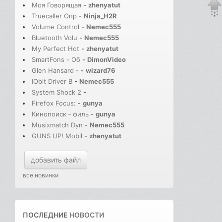
Моя Говорящая
-
zhenyatut
Truecaller Опр
-
Ninja_H2R
Volume Control
-
Nemec555
Bluetooth Volu
-
Nemec555
My Perfect Hot
-
zhenyatut
SmartFons - Об
-
DimonVideo
Glen Hansard -
-
wizard76
IObit Driver B
-
Nemec555
System Shock 2
-
Firefox Focus:
-
gunya
Кинопоиск－филь
-
gunya
Musixmatch Dyn
-
Nemec555
GUNS UP! Mobil
-
zhenyatut
добавить файл
все новинки
ПОСЛЕДНИЕ
НОВОСТИ