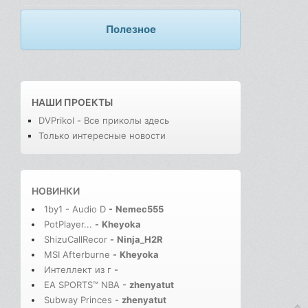
Полезное
НАШИ ПРОЕКТЫ
DVPrikol - Все приколы здесь
Только интересные новости
НОВИНКИ
1by1 - Audio D
-
Nemec555
PotPlayer...
-
Kheyoka
ShizuCallRecor
-
Ninja_H2R
MSI Afterburne
-
Kheyoka
Интеллект из г
-
EA SPORTS™ NBA
-
zhenyatut
Subway Princes
-
zhenyatut